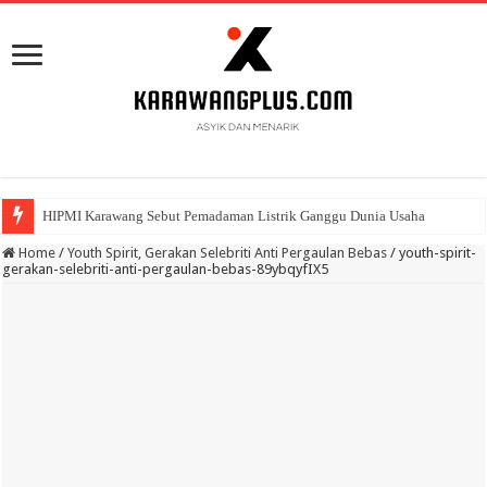
HIPMI Karawang Sebut Pemadaman Listrik Ganggu Dunia Usaha
BPK Ganjar WTP ke 11 Pada Laporan Keuangan Pemda Karawang
Home
/
Youth Spirit, Gerakan Selebriti Anti Pergaulan Bebas
/
youth-spirit-
gerakan-selebriti-anti-pergaulan-bebas-89ybqyfIX5