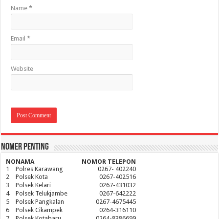
Name
*
Email
*
Website
Nomer Penting
NO
NAMA
NOMOR TELEPON
1
Polres Karawang
0267- 402240
2
Polsek Kota
0267-402516
3
Polsek Kelari
0267-431032
4
Polsek Telukjambe
0267-642222
5
Polsek Pangkalan
0267-4675445
6
Polsek Cikampek
0264-316110
7
Polsek Kotabaru
0264-8386699