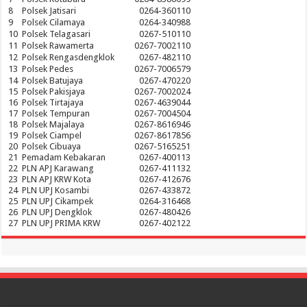
8
Polsek Jatisari
0264-360110
9
Polsek Cilamaya
0264-340988
10
Polsek Telagasari
0267-510110
11
Polsek Rawamerta
0267-7002110
12
Polsek Rengasdengklok
0267-482110
13
Polsek Pedes
0267-7006579
14
Polsek Batujaya
0267-470220
15
Polsek Pakisjaya
0267-7002024
16
Polsek Tirtajaya
0267-4639044
17
Polsek Tempuran
0267-7004504
18
Polsek Majalaya
0267-8616946
19
Polsek Ciampel
0267-8617856
20
Polsek Cibuaya
0267-5165251
21
Pemadam Kebakaran
0267-400113
22
PLN APJ Karawang
0267-411132
23
PLN APJ KRW Kota
0267-412676
24
PLN UPJ Kosambi
0267-433872
25
PLN UPJ Cikampek
0264-316468
26
PLN UPJ Dengklok
0267-480426
27
PLN UPJ PRIMA KRW
0267-402122