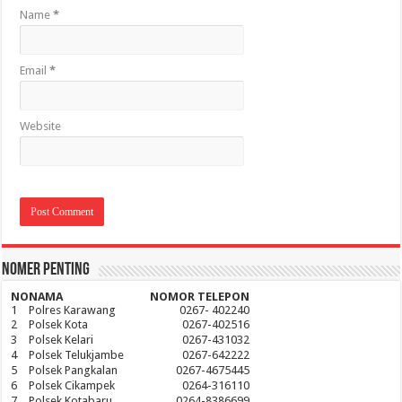
Name
*
Email
*
Website
Nomer Penting
NO
NAMA
NOMOR TELEPON
1
Polres Karawang
0267- 402240
2
Polsek Kota
0267-402516
3
Polsek Kelari
0267-431032
4
Polsek Telukjambe
0267-642222
5
Polsek Pangkalan
0267-4675445
6
Polsek Cikampek
0264-316110
7
Polsek Kotabaru
0264-8386699