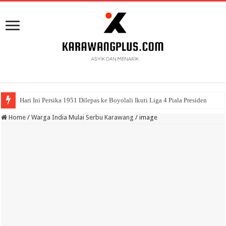
Hari Ini Persika 1951 Dilepas ke Boyolali Ikuti Liga 4 Piala Presiden
Home
/
Warga India Mulai Serbu Karawang
/
image