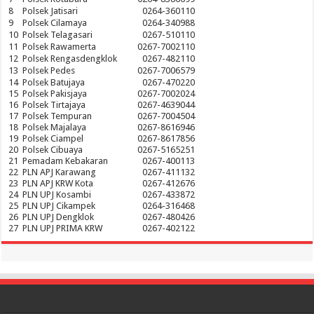
8
Polsek Jatisari
0264-360110
9
Polsek Cilamaya
0264-340988
10
Polsek Telagasari
0267-510110
11
Polsek Rawamerta
0267-7002110
12
Polsek Rengasdengklok
0267-482110
13
Polsek Pedes
0267-7006579
14
Polsek Batujaya
0267-470220
15
Polsek Pakisjaya
0267-7002024
16
Polsek Tirtajaya
0267-4639044
17
Polsek Tempuran
0267-7004504
18
Polsek Majalaya
0267-8616946
19
Polsek Ciampel
0267-8617856
20
Polsek Cibuaya
0267-5165251
21
Pemadam Kebakaran
0267-400113
22
PLN APJ Karawang
0267-411132
23
PLN APJ KRW Kota
0267-412676
24
PLN UPJ Kosambi
0267-433872
25
PLN UPJ Cikampek
0264-316468
26
PLN UPJ Dengklok
0267-480426
27
PLN UPJ PRIMA KRW
0267-402122