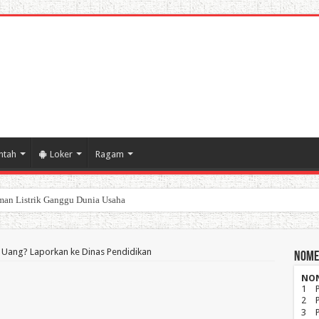
ntah
Loker
Ragam
poran Keuangan Pemda Karawang
ar Uang? Laporkan ke Dinas Pendidikan
Nome
NO
1
2
3