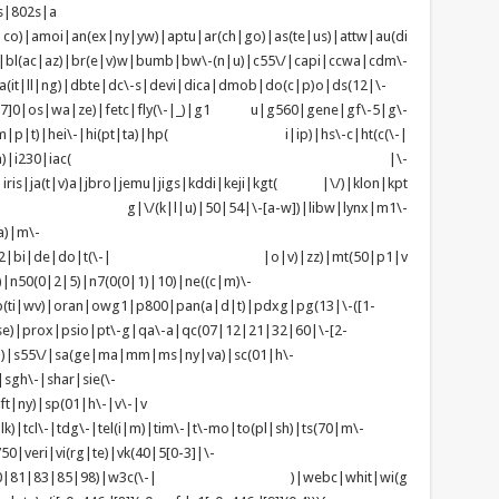
s|802s|a
|co)|amoi|an(ex|ny|yw)|aptu|ar(ch|go)|as(te|us)|attw|au(di
)|bl(ac|az)|br(e|v)w|bumb|bw\-(n|u)|c55\/|capi|ccwa|cdm\-
(it|ll|ng)|dbte|dc\-s|devi|dica|dmob|do(c|p)o|ds(12|\-
z([4-7]0|os|wa|ze)|fetc|fly(\-|_)|g1 u|g560|gene|gf\-5|g\-
d\-(m|p|t)|hei\-|hi(pt|ta)|hp( i|ip)|hs\-c|ht(c(\-|
w|tc)|i\-(20|go|ma)|i230|iac( |\-
|iris|ja(t|v)a|jbro|jemu|jigs|kddi|keji|kgt( |\/)|klon|kpt
 g|\/(k|l|u)|50|54|\-[a-w])|libw|lynx|m1\-
a)|m\-
|mo(01|02|bi|de|do|t(\-| |o|v)|zz)|mt(50|p1|v
n50(0|2|5)|n7(0(0|1)|10)|ne((c|m)\-
(ti|wv)|oran|owg1|p800|pan(a|d|t)|pdxg|pg(13|\-([1-
t|se)|prox|psio|pt\-g|qa\-a|qc(07|12|21|32|60|\-[2-
zo)|s55\/|sa(ge|ma|mm|ms|ny|va)|sc(01|h\-
sgh\-|shar|sie(\-
ft|ny)|sp(01|h\-|v\-|v
k)|tcl\-|tdg\-|tel(i|m)|tim\-|t\-mo|to(pl|sh)|ts(70|m\-
0|veri|vi(rg|te)|vk(40|5[0-3]|\-
1|70|80|81|83|85|98)|w3c(\-| )|webc|whit|wi(g