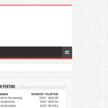
r Penting
NAMA
NOMOR TELEPON
Polres Karawang
0267- 402240
Polsek Kota
0267-402516
Polsek Kelari
0267-431032