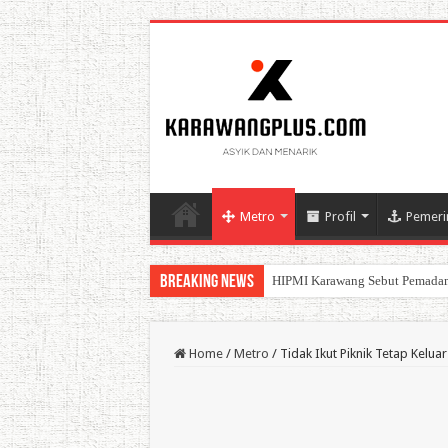
Metro
Profil
Pemeri
Breaking News
BPK Ganjar WTP ke 11 Pada La
Home
/
Metro
/
Tidak Ikut Piknik Tetap Kelu