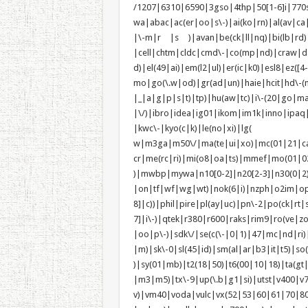
/1207|6310|6590|3gso|4thp|50[1-6]i|770
wa|abac|ac(er|oo|s\-)|ai(ko|rn)|al(av|ca
|\-m|r |s )|avan|be(ck|ll|nq)|bi(lb|rd
|cell|chtm|cldc|cmd\-|co(mp|nd)|craw|da
d)|el(49|ai)|em(l2|ul)|er(ic|k0)|esl8|e
mo|go(\.w|od)|gr(ad|un)|haie|hcit|h
|_|a|g|p|s|t)|tp)|hu(a
|\/)|ibro|idea|ig01|ikom|im1k|inno|ipaq
|kwc\-|kyo(c|k)|le(no|xi)|lg(
w|m3ga|m50\/|ma(te|ui|xo)|mc(01|21|c
cr|me(rc|ri)|mi(o8|oa|ts)|mmef
)|mwbp|mywa|n10[0-2]|n20[2-3]|n30(0|2)|
|on|tf|wf|wg|wt)|nok(6|i)|nzph|o2im|op
8]|c))|phil|pire|pl(ay|uc)|pn\-2|po(ck|r
7]|i\-)|qtek|r380|r600|raks|rim9|ro(ve|
|oo|p\-)|sdk\/|se(c(\-|0|1)|47|mc|nd|ri)|
|m)|sk\-0|sl(45|id)|sm(al|ar|b3|it|t5)|so(
)|sy(01|mb)|t2(18|50)|t6(00|10|18)|ta(gt|l
|m3|m5)|tx\-9|up(\.b|g1|si)|utst|v400|v75
v)|vm40|voda|vulc|vx(52|53|60|6