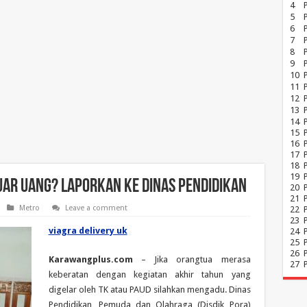
4
5
6
7
8
P
9
10
11
12
13
14
15
16
17
18
19
luar Uang? Laporkan ke Dinas Pendidikan
20
21
Metro
Leave a comment
22
23
viagra delivery uk
24
25
26
Karawangplus.com
– Jika orangtua merasa
27
keberatan dengan kegiatan akhir tahun yang
digelar oleh TK atau PAUD silahkan mengadu. Dinas
Pendidikan, Pemuda dan Olahraga (Disdik Pora)