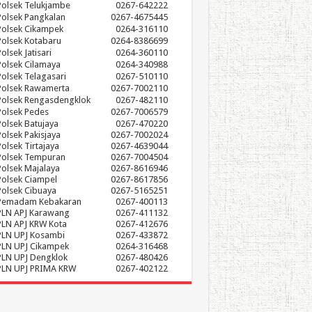
Polsek Telukjambe
0267-642222
Polsek Pangkalan
0267-4675445
Polsek Cikampek
0264-316110
Polsek Kotabaru
0264-8386699
olsek Jatisari
0264-360110
Polsek Cilamaya
0264-340988
Polsek Telagasari
0267-510110
Polsek Rawamerta
0267-7002110
Polsek Rengasdengklok
0267-482110
Polsek Pedes
0267-7006579
Polsek Batujaya
0267-470220
Polsek Pakisjaya
0267-7002024
Polsek Tirtajaya
0267-4639044
Polsek Tempuran
0267-7004504
Polsek Majalaya
0267-8616946
Polsek Ciampel
0267-8617856
Polsek Cibuaya
0267-5165251
Pemadam Kebakaran
0267-400113
PLN APJ Karawang
0267-411132
PLN APJ KRW Kota
0267-412676
PLN UPJ Kosambi
0267-433872
PLN UPJ Cikampek
0264-316468
PLN UPJ Dengklok
0267-480426
PLN UPJ PRIMA KRW
0267-402122