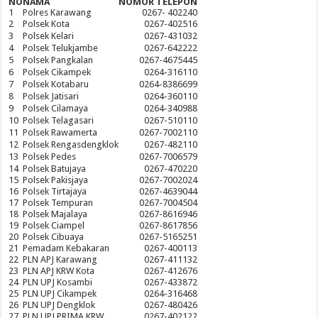
NO
NAMA
NOMOR TELEPON
1
Polres Karawang
0267- 402240
2
Polsek Kota
0267-402516
3
Polsek Kelari
0267-431032
4
Polsek Telukjambe
0267-642222
5
Polsek Pangkalan
0267-4675445
6
Polsek Cikampek
0264-316110
7
Polsek Kotabaru
0264-8386699
8
Polsek Jatisari
0264-360110
9
Polsek Cilamaya
0264-340988
10
Polsek Telagasari
0267-510110
11
Polsek Rawamerta
0267-7002110
12
Polsek Rengasdengklok
0267-482110
13
Polsek Pedes
0267-7006579
14
Polsek Batujaya
0267-470220
15
Polsek Pakisjaya
0267-7002024
16
Polsek Tirtajaya
0267-4639044
17
Polsek Tempuran
0267-7004504
18
Polsek Majalaya
0267-8616946
19
Polsek Ciampel
0267-8617856
20
Polsek Cibuaya
0267-5165251
21
Pemadam Kebakaran
0267-400113
22
PLN APJ Karawang
0267-411132
23
PLN APJ KRW Kota
0267-412676
24
PLN UPJ Kosambi
0267-433872
25
PLN UPJ Cikampek
0264-316468
26
PLN UPJ Dengklok
0267-480426
27
PLN UPJ PRIMA KRW
0267-402122