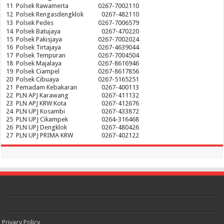
11
Polsek Rawamerta
0267-7002110
12
Polsek Rengasdengklok
0267-482110
13
Polsek Pedes
0267-7006579
14
Polsek Batujaya
0267-470220
15
Polsek Pakisjaya
0267-7002024
16
Polsek Tirtajaya
0267-4639044
17
Polsek Tempuran
0267-7004504
18
Polsek Majalaya
0267-8616946
19
Polsek Ciampel
0267-8617856
20
Polsek Cibuaya
0267-5165251
21
Pemadam Kebakaran
0267-400113
22
PLN APJ Karawang
0267-411132
23
PLN APJ KRW Kota
0267-412676
24
PLN UPJ Kosambi
0267-433872
25
PLN UPJ Cikampek
0264-316468
26
PLN UPJ Dengklok
0267-480426
27
PLN UPJ PRIMA KRW
0267-402122
Privacy Policy