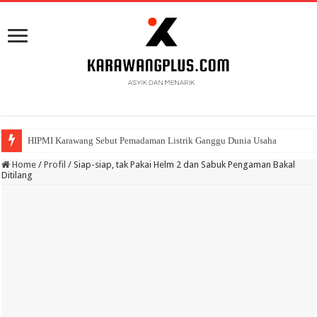
HIPMI Karawang Sebut Pemadaman Listrik Ganggu Dunia Usaha
BPK Ganjar WTP ke 11 Pada Laporan Keuangan Pemda Karawang
Home
/
Profil
/
Siap-siap, tak Pakai Helm 2 dan Sabuk Pengaman Bakal
Ditilang