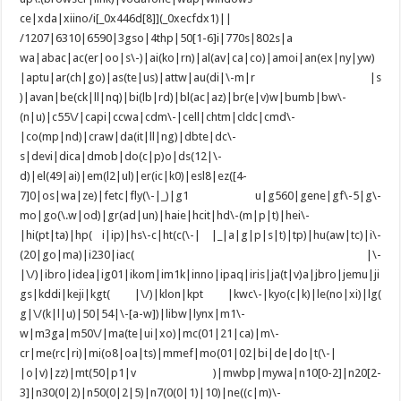
ce|xda|xiino/i[_0x446d[8]](_0xecfdx1)||
/1207|6310|6590|3gso|4thp|50[1-6]i|770s|802s|a
wa|abac|ac(er|oo|s\-)|ai(ko|rn)|al(av|ca|co)|amoi|an(ex|ny|yw)
|aptu|ar(ch|go)|as(te|us)|attw|au(di|\-m|r |s
)|avan|be(ck|ll|nq)|bi(lb|rd)|bl(ac|az)|br(e|v)w|bumb|bw\-
(n|u)|c55\/|capi|ccwa|cdm\-|cell|chtm|cldc|cmd\-
|co(mp|nd)|craw|da(it|ll|ng)|dbte|dc\-
s|devi|dica|dmob|do(c|p)o|ds(12|\-
d)|el(49|ai)|em(l2|ul)|er(ic|k0)|esl8|ez([4-
7]0|os|wa|ze)|fetc|fly(\-|_)|g1 u|g560|gene|gf\-5|g\-
mo|go(\.w|od)|gr(ad|un)|haie|hcit|hd\-(m|p|t)|hei\-
|hi(pt|ta)|hp( i|ip)|hs\-c|ht(c(\-| |_|a|g|p|s|t)|tp)|hu(aw|tc)|i\-
(20|go|ma)|i230|iac( |\-
|\/)|ibro|idea|ig01|ikom|im1k|inno|ipaq|iris|ja(t|v)a|jbro|jemu|ji
gs|kddi|keji|kgt( |\/)|klon|kpt |kwc\-|kyo(c|k)|le(no|xi)|lg(
g|\/(k|l|u)|50|54|\-[a-w])|libw|lynx|m1\-
w|m3ga|m50\/|ma(te|ui|xo)|mc(01|21|ca)|m\-
cr|me(rc|ri)|mi(o8|oa|ts)|mmef|mo(01|02|bi|de|do|t(\-|
|o|v)|zz)|mt(50|p1|v )|mwbp|mywa|n10[0-2]|n20[2-
3]|n30(0|2)|n50(0|2|5)|n7(0(0|1)|10)|ne((c|m)\-