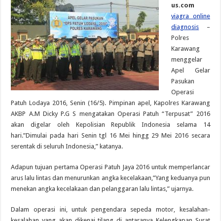
us.com
viagra online
diagnosis
–
Polres
Karawang
menggelar
Apel Gelar
Pasukan
Operasi
Patuh Lodaya 2016, Senin (16/5). Pimpinan apel, Kapolres Karawang
AKBP A.M Dicky P.G S mengatakan Operasi Patuh “Terpusat” 2016
akan digelar oleh Kepolisian Republik Indonesia selama 14
hari.”Dimulai pada hari Senin tgl 16 Mei hingg 29 Mei 2016 secara
serentak di seluruh Indonesia,” katanya.
Adapun tujuan pertama Operasi Patuh Jaya 2016 untuk memperlancar
arus lalu lintas dan menurunkan angka kecelakaan,”Yang keduanya pun
menekan angka kecelakaan dan pelanggaran lalu lintas,” ujarnya.
Dalam operasi ini, untuk pengendara sepeda motor, kesalahan-
kesalahan yang akan dikenai tilang di antaranya Kelengkapan Surat