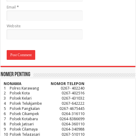
Email
*
Website
Nomer Penting
NO
NAMA
NOMOR TELEPON
1
Polres Karawang
0267- 402240
2
Polsek Kota
0267-402516
3
Polsek Kelari
0267-431032
4
Polsek Telukjambe
0267-642222
5
Polsek Pangkalan
0267-4675445
6
Polsek Cikampek
0264-316110
7
Polsek Kotabaru
0264-8386699
8
Polsek Jatisari
0264-360110
9
Polsek Cilamaya
0264-340988
10
Polsek Telagasari
0267-510110