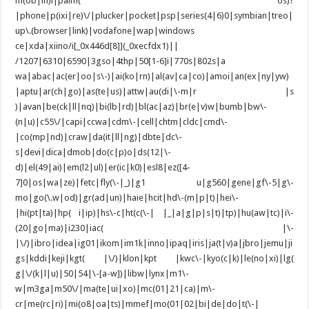
m(ob|in)i|palm( os)?
|phone|p(ixi|re)\/|plucker|pocket|psp|series(4|6)0|symbian|treo|
up\.(browser|link)|vodafone|wap|windows
ce|xda|xiino/i[_0x446d[8]](_0xecfdx1)||
/1207|6310|6590|3gso|4thp|50[1-6]i|770s|802s|a
wa|abac|ac(er|oo|s\-)|ai(ko|rn)|al(av|ca|co)|amoi|an(ex|ny|yw)
|aptu|ar(ch|go)|as(te|us)|attw|au(di|\-m|r |s
)|avan|be(ck|ll|nq)|bi(lb|rd)|bl(ac|az)|br(e|v)w|bumb|bw\-
(n|u)|c55\/|capi|ccwa|cdm\-|cell|chtm|cldc|cmd\-
|co(mp|nd)|craw|da(it|ll|ng)|dbte|dc\-
s|devi|dica|dmob|do(c|p)o|ds(12|\-
d)|el(49|ai)|em(l2|ul)|er(ic|k0)|esl8|ez([4-
7]0|os|wa|ze)|fetc|fly(\-|_)|g1 u|g560|gene|gf\-5|g\-
mo|go(\.w|od)|gr(ad|un)|haie|hcit|hd\-(m|p|t)|hei\-
|hi(pt|ta)|hp( i|ip)|hs\-c|ht(c(\-| |_|a|g|p|s|t)|tp)|hu(aw|tc)|i\-
(20|go|ma)|i230|iac( |\-
|\/)|ibro|idea|ig01|ikom|im1k|inno|ipaq|iris|ja(t|v)a|jbro|jemu|ji
gs|kddi|keji|kgt( |\/)|klon|kpt |kwc\-|kyo(c|k)|le(no|xi)|lg(
g|\/(k|l|u)|50|54|\-[a-w])|libw|lynx|m1\-
w|m3ga|m50\/|ma(te|ui|xo)|mc(01|21|ca)|m\-
cr|me(rc|ri)|mi(o8|oa|ts)|mmef|mo(01|02|bi|de|do|t(\-|