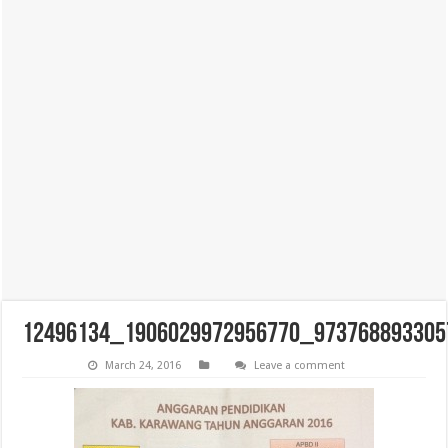
12496134_1906029972956770_973768893305
March 24, 2016
Leave a comment