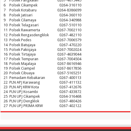
5
Polsek Pangkalan
0267-4675445
6
Polsek Cikampek
0264-316110
7
Polsek Kotabaru
0264-8386699
8
Polsek Jatisari
0264-360110
9
Polsek Cilamaya
0264-340988
10
Polsek Telagasari
0267-510110
11
Polsek Rawamerta
0267-7002110
12
Polsek Rengasdengklok
0267-482110
13
Polsek Pedes
0267-7006579
14
Polsek Batujaya
0267-470220
15
Polsek Pakisjaya
0267-7002024
16
Polsek Tirtajaya
0267-4639044
17
Polsek Tempuran
0267-7004504
18
Polsek Majalaya
0267-8616946
19
Polsek Ciampel
0267-8617856
20
Polsek Cibuaya
0267-5165251
21
Pemadam Kebakaran
0267-400113
22
PLN APJ Karawang
0267-411132
23
PLN APJ KRW Kota
0267-412676
24
PLN UPJ Kosambi
0267-433872
25
PLN UPJ Cikampek
0264-316468
26
PLN UPJ Dengklok
0267-480426
27
PLN UPJ PRIMA KRW
0267-402122