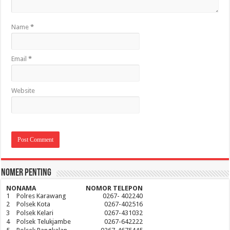
Name
*
Email
*
Website
Nomer Penting
NO
NAMA
NOMOR TELEPON
1
Polres Karawang
0267- 402240
2
Polsek Kota
0267-402516
3
Polsek Kelari
0267-431032
4
Polsek Telukjambe
0267-642222