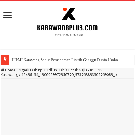
BPK Ganjar WTP ke 11 Pada Laporan Keuangan Pemda Karawang
Home
/
Ngeri! Duit Rp 1 Triliun Habis untuk Gaji Guru PNS
Karawang
/
12496134_1906029972956770_973768893305769089_o