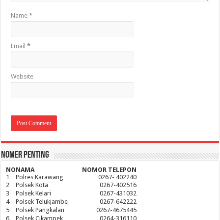
Name
*
Email
*
Website
Nomer Penting
NO
NAMA
NOMOR TELEPON
1
Polres Karawang
0267- 402240
2
Polsek Kota
0267-402516
3
Polsek Kelari
0267-431032
4
Polsek Telukjambe
0267-642222
5
Polsek Pangkalan
0267-4675445
6
Polsek Cikampek
0264-316110