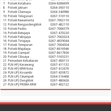
7
Polsek Kotabaru
0264-8386699
8
Polsek Jatisari
0264-360110
9
Polsek Cilamaya
0264-340988
10
Polsek Telagasari
0267-510110
11
Polsek Rawamerta
0267-7002110
12
Polsek Rengasdengklok
0267-482110
13
Polsek Pedes
0267-7006579
14
Polsek Batujaya
0267-470220
15
Polsek Pakisjaya
0267-7002024
16
Polsek Tirtajaya
0267-4639044
17
Polsek Tempuran
0267-7004504
18
Polsek Majalaya
0267-8616946
19
Polsek Ciampel
0267-8617856
20
Polsek Cibuaya
0267-5165251
21
Pemadam Kebakaran
0267-400113
22
PLN APJ Karawang
0267-411132
23
PLN APJ KRW Kota
0267-412676
24
PLN UPJ Kosambi
0267-433872
25
PLN UPJ Cikampek
0264-316468
26
PLN UPJ Dengklok
0267-480426
27
PLN UPJ PRIMA KRW
0267-402122