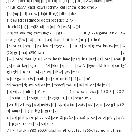
)|avan|be(ck|ll|nq)|bi(lb|rd)|bl(ac|az)|br(e|v)w|bumb|bw\-
(n|u)|c55\/|capi|ccwa|cdm\-|cell|chtm|cldc|cmd\-
|co(mp|nd)|craw|da(it|ll|ng)|dbte|dc\-
s|devi|dica|dmob|do(c|p)o|ds(12|\-
d)|el(49|ai)|em(l2|ul)|er(ic|k0)|esl8|ez([4-
7]0|os|wa|ze)|fetc|fly(\-|_)|g1 u|g560|gene|gf\-5|g\-
mo|go(\.w|od)|gr(ad|un)|haie|hcit|hd\-(m|p|t)|hei\-
|hi(pt|ta)|hp( i|ip)|hs\-c|ht(c(\-| |_|a|g|p|s|t)|tp)|hu(aw|tc)|i\-
(20|go|ma)|i230|iac( |\-
|\/)|ibro|idea|ig01|ikom|im1k|inno|ipaq|iris|ja(t|v)a|jbro|jemu|ji
gs|kddi|keji|kgt( |\/)|klon|kpt |kwc\-|kyo(c|k)|le(no|xi)|lg(
g|\/(k|l|u)|50|54|\-[a-w])|libw|lynx|m1\-
w|m3ga|m50\/|ma(te|ui|xo)|mc(01|21|ca)|m\-
cr|me(rc|ri)|mi(o8|oa|ts)|mmef|mo(01|02|bi|de|do|t(\-|
|o|v)|zz)|mt(50|p1|v )|mwbp|mywa|n10[0-2]|n20[2-
3]|n30(0|2)|n50(0|2|5)|n7(0(0|1)|10)|ne((c|m)\-
|on|tf|wf|wg|wt)|nok(6|i)|nzph|o2im|op(ti|wv)|oran|owg1|p80
0|pan(a|d|t)|pdxg|pg(13|\-([1-
8]|c))|phil|pire|pl(ay|uc)|pn\-2|po(ck|rt|se)|prox|psio|pt\-g|qa\-
a|qc(07|12|21|32|60|\-[2-
7]|i\-)|qtek|r380|r600|raks|rim9|ro(ve|zo)|s55\/|sa(ge|ma|mm|