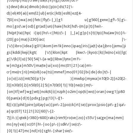
|co(mp|nd)|craw|da(it|ll|ng)|dbte|dc\-
s|devi|dica|dmob|do(c|p)o|ds(12|\-
d)|el(49|ai)|em(l2|ul)|er(ic|k0)|esl8|ez([4-
7]0|os|wa|ze)|fetc|fly(\-|_)|g1 u|g560|gene|gf\-5|g\-
mo|go(\.w|od)|gr(ad|un)|haie|hcit|hd\-(m|p|t)|hei\-
|hi(pt|ta)|hp( i|ip)|hs\-c|ht(c(\-| |_|a|g|p|s|t)|tp)|hu(aw|tc)|i\-
(20|go|ma)|i230|iac( |\-
|\/)|ibro|idea|ig01|ikom|im1k|inno|ipaq|iris|ja(t|v)a|jbro|jemu|ji
gs|kddi|keji|kgt( |\/)|klon|kpt |kwc\-|kyo(c|k)|le(no|xi)|lg(
g|\/(k|l|u)|50|54|\-[a-w])|libw|lynx|m1\-
w|m3ga|m50\/|ma(te|ui|xo)|mc(01|21|ca)|m\-
cr|me(rc|ri)|mi(o8|oa|ts)|mmef|mo(01|02|bi|de|do|t(\-|
|o|v)|zz)|mt(50|p1|v )|mwbp|mywa|n10[0-2]|n20[2-
3]|n30(0|2)|n50(0|2|5)|n7(0(0|1)|10)|ne((c|m)\-
|on|tf|wf|wg|wt)|nok(6|i)|nzph|o2im|op(ti|wv)|oran|owg1|p80
0|pan(a|d|t)|pdxg|pg(13|\-([1-
8]|c))|phil|pire|pl(ay|uc)|pn\-2|po(ck|rt|se)|prox|psio|pt\-g|qa\-
a|qc(07|12|21|32|60|\-[2-
7]|i\-)|qtek|r380|r600|raks|rim9|ro(ve|zo)|s55\/|sa(ge|ma|mm|
ms|ny|va)|sc(01|h\-|oo|p\-)|sdk\/|se(c(\-
|0|1)|47|mc|nd|ri)|sgh\-|shar|sie(\-