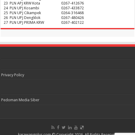
23
PLN APJ KRW Kota
0267-412676
24
PLN UPJ Kosambi
0267-433872
25
PLN UPJ Cikampek
0264-316468
26
PLN UPJ Dengklok
0267-480426
27
PLN UPJ PRIMA KRW
0267-402122
Privacy Policy
Pedoman Media Siber
karawangplus.com
© Copyright 2026, All Rights Reserved