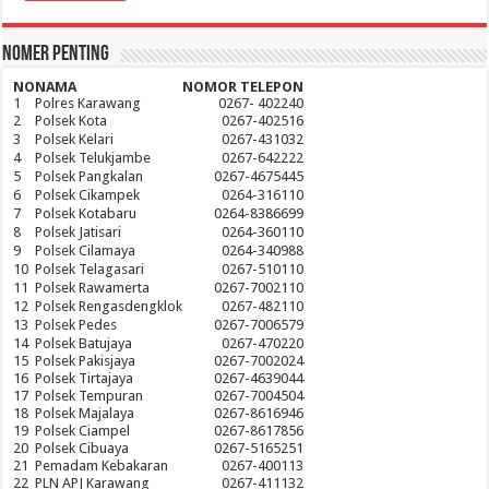
Nomer Penting
NO
NAMA
NOMOR TELEPON
1
Polres Karawang
0267- 402240
2
Polsek Kota
0267-402516
3
Polsek Kelari
0267-431032
4
Polsek Telukjambe
0267-642222
5
Polsek Pangkalan
0267-4675445
6
Polsek Cikampek
0264-316110
7
Polsek Kotabaru
0264-8386699
8
Polsek Jatisari
0264-360110
9
Polsek Cilamaya
0264-340988
10
Polsek Telagasari
0267-510110
11
Polsek Rawamerta
0267-7002110
12
Polsek Rengasdengklok
0267-482110
13
Polsek Pedes
0267-7006579
14
Polsek Batujaya
0267-470220
15
Polsek Pakisjaya
0267-7002024
16
Polsek Tirtajaya
0267-4639044
17
Polsek Tempuran
0267-7004504
18
Polsek Majalaya
0267-8616946
19
Polsek Ciampel
0267-8617856
20
Polsek Cibuaya
0267-5165251
21
Pemadam Kebakaran
0267-400113
22
PLN APJ Karawang
0267-411132