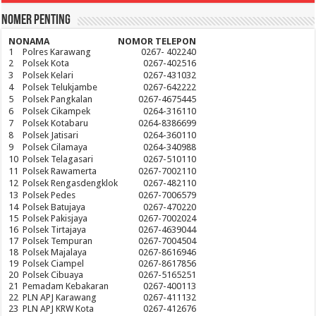
Nomer Penting
NO
NAMA
NOMOR TELEPON
1
Polres Karawang
0267- 402240
2
Polsek Kota
0267-402516
3
Polsek Kelari
0267-431032
4
Polsek Telukjambe
0267-642222
5
Polsek Pangkalan
0267-4675445
6
Polsek Cikampek
0264-316110
7
Polsek Kotabaru
0264-8386699
8
Polsek Jatisari
0264-360110
9
Polsek Cilamaya
0264-340988
10
Polsek Telagasari
0267-510110
11
Polsek Rawamerta
0267-7002110
12
Polsek Rengasdengklok
0267-482110
13
Polsek Pedes
0267-7006579
14
Polsek Batujaya
0267-470220
15
Polsek Pakisjaya
0267-7002024
16
Polsek Tirtajaya
0267-4639044
17
Polsek Tempuran
0267-7004504
18
Polsek Majalaya
0267-8616946
19
Polsek Ciampel
0267-8617856
20
Polsek Cibuaya
0267-5165251
21
Pemadam Kebakaran
0267-400113
22
PLN APJ Karawang
0267-411132
23
PLN APJ KRW Kota
0267-412676