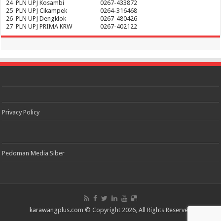
24
PLN UPJ Kosambi
0267-433872
25
PLN UPJ Cikampek
0264-316468
26
PLN UPJ Dengklok
0267-480426
27
PLN UPJ PRIMA KRW
0267-402122
Privacy Policy
Pedoman Media Siber
karawangplus.com
© Copyright 2026, All Rights Reserved