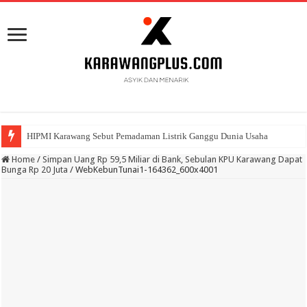
HIPMI Karawang Sebut Pemadaman Listrik Ganggu Dunia Usaha
BPK Ganjar WTP ke 11 Pada Laporan Keuangan Pemda Karawang
Home
/
Simpan Uang Rp 59,5 Miliar di Bank, Sebulan KPU Karawang Dapat
Bunga Rp 20 Juta
/
WebKebunTunai1-164362_600x4001