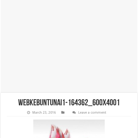
WebKebunTunai1-164362_600x4001
March 23, 2016
Leave a comment