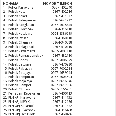
NO
NAMA
NOMOR TELEPON
1
Polres Karawang
0267- 402240
2
Polsek Kota
0267-402516
3
Polsek Kelari
0267-431032
4
Polsek Telukjambe
0267-642222
5
Polsek Pangkalan
0267-4675445
6
Polsek Cikampek
0264-316110
7
Polsek Kotabaru
0264-8386699
8
Polsek Jatisari
0264-360110
9
Polsek Cilamaya
0264-340988
10
Polsek Telagasari
0267-510110
11
Polsek Rawamerta
0267-7002110
12
Polsek Rengasdengklok
0267-482110
13
Polsek Pedes
0267-7006579
14
Polsek Batujaya
0267-470220
15
Polsek Pakisjaya
0267-7002024
16
Polsek Tirtajaya
0267-4639044
17
Polsek Tempuran
0267-7004504
18
Polsek Majalaya
0267-8616946
19
Polsek Ciampel
0267-8617856
20
Polsek Cibuaya
0267-5165251
21
Pemadam Kebakaran
0267-400113
22
PLN APJ Karawang
0267-411132
23
PLN APJ KRW Kota
0267-412676
24
PLN UPJ Kosambi
0267-433872
25
PLN UPJ Cikampek
0264-316468
26
PLN UPJ Dengklok
0267-480426