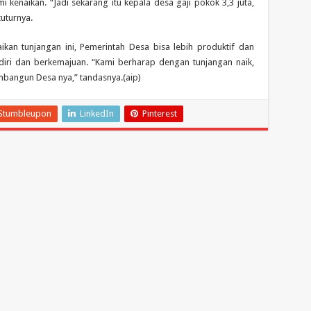
kenaikan. “Jadi sekarang itu kepala desa gaji pokok 3,3 juta,
tuturnya.
kan tunjangan ini, Pemerintah Desa bisa lebih produktif dan
ri dan berkemajuan. “Kami berharap dengan tunjangan naik,
mbangun Desa nya,” tandasnya.(aip)
Stumbleupon
LinkedIn
Pinterest