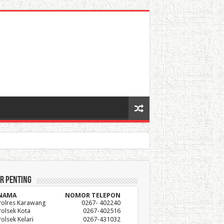
r Penting
NAMA
NOMOR TELEPON
Polres Karawang
0267- 402240
Polsek Kota
0267-402516
Polsek Kelari
0267-431032