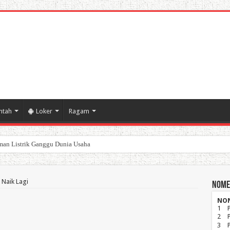
ntah
Loker
Ragam
an Listrik Ganggu Dunia Usaha
poran Keuangan Pemda Karawang
 Naik Lagi
Nome
NO
1
2
3