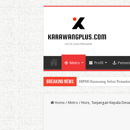
Metro
Profil
Pemeri
Breaking News
HIPMI Karawang Sebut Pemadam
BPK Ganjar WTP ke 11 Pada La
Home
/
Metro
/
Hore, Tunjangan Kepala Desa