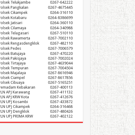
Polsek Telukjambe
0267-642222
Polsek Pangkalan
0267-4675445
Polsek Cikampek
0264-316110
Polsek Kotabaru
0264-8386699
olsek Jatisari
0264-360110
Polsek Cilamaya
0264-340988
Polsek Telagasari
0267-510110
Polsek Rawamerta
0267-7002110
Polsek Rengasdengklok
0267-482110
Polsek Pedes
0267-7006579
Polsek Batujaya
0267-470220
Polsek Pakisjaya
0267-7002024
Polsek Tirtajaya
0267-4639044
Polsek Tempuran
0267-7004504
Polsek Majalaya
0267-8616946
Polsek Ciampel
0267-8617856
Polsek Cibuaya
0267-5165251
Pemadam Kebakaran
0267-400113
PLN APJ Karawang
0267-411132
PLN APJ KRW Kota
0267-412676
PLN UPJ Kosambi
0267-433872
PLN UPJ Cikampek
0264-316468
PLN UPJ Dengklok
0267-480426
PLN UPJ PRIMA KRW
0267-402122