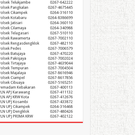
Polsek Telukjambe
0267-642222
Polsek Pangkalan
0267-4675445
Polsek Cikampek
0264-316110
Polsek Kotabaru
0264-8386699
olsek Jatisari
0264-360110
Polsek Cilamaya
0264-340988
Polsek Telagasari
0267-510110
Polsek Rawamerta
0267-7002110
Polsek Rengasdengklok
0267-482110
Polsek Pedes
0267-7006579
Polsek Batujaya
0267-470220
Polsek Pakisjaya
0267-7002024
Polsek Tirtajaya
0267-4639044
Polsek Tempuran
0267-7004504
Polsek Majalaya
0267-8616946
Polsek Ciampel
0267-8617856
Polsek Cibuaya
0267-5165251
Pemadam Kebakaran
0267-400113
PLN APJ Karawang
0267-411132
PLN APJ KRW Kota
0267-412676
PLN UPJ Kosambi
0267-433872
PLN UPJ Cikampek
0264-316468
PLN UPJ Dengklok
0267-480426
PLN UPJ PRIMA KRW
0267-402122