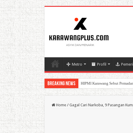
Metro
Profil
Pemeri
Breaking News
HIPMI Karawang Sebut Pemadam
BPK Ganjar WTP ke 11 Pada La
Home
/
Gagal Cari Narkoba, 9 Pasangan Kum