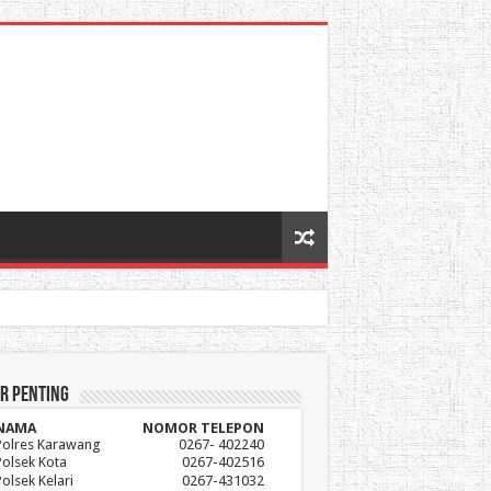
r Penting
NAMA
NOMOR TELEPON
Polres Karawang
0267- 402240
Polsek Kota
0267-402516
Polsek Kelari
0267-431032