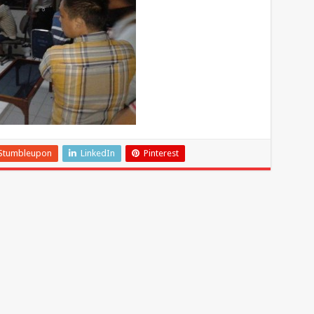
Stumbleupon
LinkedIn
Pinterest