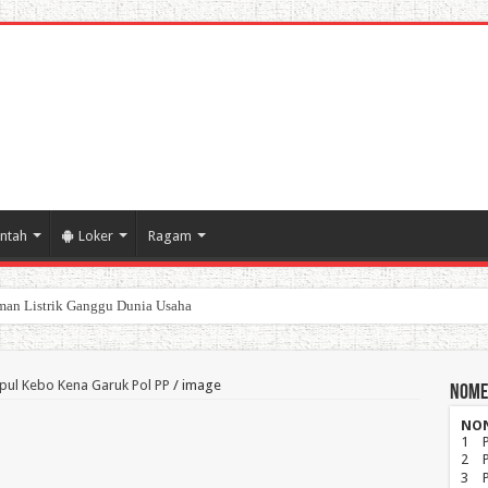
ntah
Loker
Ragam
an Listrik Ganggu Dunia Usaha
poran Keuangan Pemda Karawang
pul Kebo Kena Garuk Pol PP
/
image
Nome
NO
1
2
3