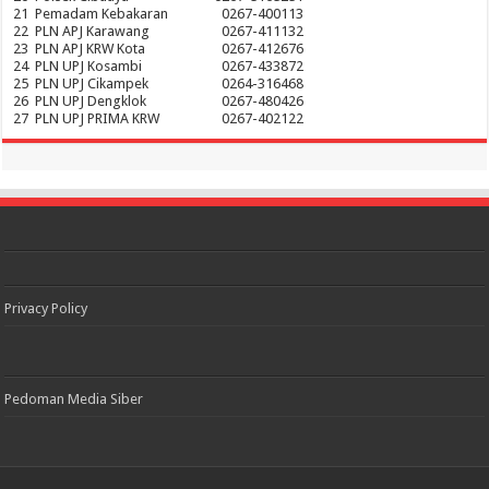
21
Pemadam Kebakaran
0267-400113
22
PLN APJ Karawang
0267-411132
23
PLN APJ KRW Kota
0267-412676
24
PLN UPJ Kosambi
0267-433872
25
PLN UPJ Cikampek
0264-316468
26
PLN UPJ Dengklok
0267-480426
27
PLN UPJ PRIMA KRW
0267-402122
Privacy Policy
Pedoman Media Siber