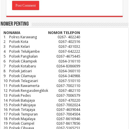
Nomer Penting
NO
NAMA
NOMOR TELEPON
1
Polres Karawang
0267- 402240
2
Polsek Kota
0267-402516
3
Polsek Kelari
0267-431032
4
Polsek Telukjambe
0267-642222
5
Polsek Pangkalan
0267-4675445
6
Polsek Cikampek
0264-316110
7
Polsek Kotabaru
0264-8386699
8
Polsek Jatisari
0264-360110
9
Polsek Cilamaya
0264-340988
10
Polsek Telagasari
0267-510110
11
Polsek Rawamerta
0267-7002110
12
Polsek Rengasdengklok
0267-482110
13
Polsek Pedes
0267-7006579
14
Polsek Batujaya
0267-470220
15
Polsek Pakisjaya
0267-7002024
16
Polsek Tirtajaya
0267-4639044
17
Polsek Tempuran
0267-7004504
18
Polsek Majalaya
0267-8616946
19
Polsek Ciampel
0267-8617856
20
Polsek Cibuaya
0267-5165251