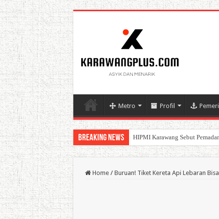
Metro
Profil
Pemeri
Breaking News
HIPMI Karawang Sebut Pemadam
BPK Ganjar WTP ke 11 Pada La
Home
/
Buruan! Tiket Kereta Api Lebaran Bi