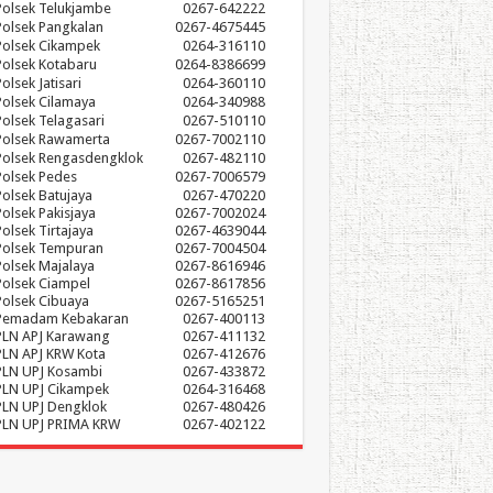
Polsek Telukjambe
0267-642222
Polsek Pangkalan
0267-4675445
Polsek Cikampek
0264-316110
Polsek Kotabaru
0264-8386699
olsek Jatisari
0264-360110
Polsek Cilamaya
0264-340988
Polsek Telagasari
0267-510110
Polsek Rawamerta
0267-7002110
Polsek Rengasdengklok
0267-482110
Polsek Pedes
0267-7006579
Polsek Batujaya
0267-470220
Polsek Pakisjaya
0267-7002024
Polsek Tirtajaya
0267-4639044
Polsek Tempuran
0267-7004504
Polsek Majalaya
0267-8616946
Polsek Ciampel
0267-8617856
Polsek Cibuaya
0267-5165251
Pemadam Kebakaran
0267-400113
PLN APJ Karawang
0267-411132
PLN APJ KRW Kota
0267-412676
PLN UPJ Kosambi
0267-433872
PLN UPJ Cikampek
0264-316468
PLN UPJ Dengklok
0267-480426
PLN UPJ PRIMA KRW
0267-402122