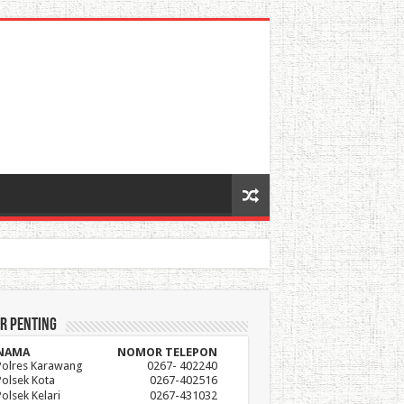
r Penting
NAMA
NOMOR TELEPON
Polres Karawang
0267- 402240
Polsek Kota
0267-402516
Polsek Kelari
0267-431032