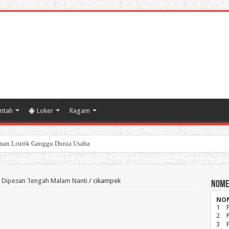
ntah
Loker
Ragam
an Listrik Ganggu Dunia Usaha
poran Keuangan Pemda Karawang
sa Dipesan Tengah Malam Nanti
/
cikampek
Nome
NO
1
2
3