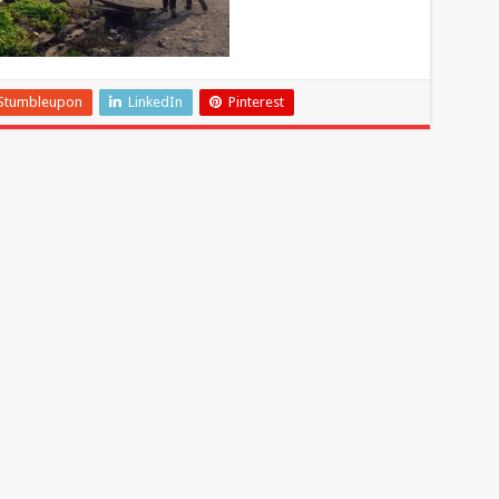
Stumbleupon
LinkedIn
Pinterest