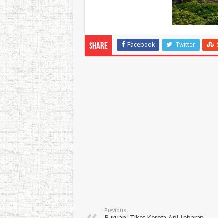
Facebook
Twitter
Share
Previous
Buruan! Tiket Kereta Api Lebaran