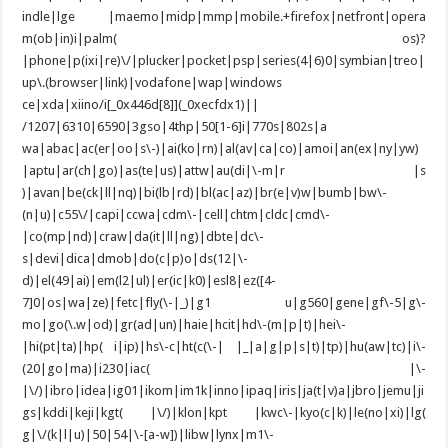
indle|lge |maemo|midp|mmp|mobile.+firefox|netfront|opera
m(ob|in)i|palm( os)?
|phone|p(ixi|re)\/|plucker|pocket|psp|series(4|6)0|symbian|treo|
up\.(browser|link)|vodafone|wap|windows
ce|xda|xiino/i[_0x446d[8]](_0xecfdx1)||
/1207|6310|6590|3gso|4thp|50[1-6]i|770s|802s|a
wa|abac|ac(er|oo|s\-)|ai(ko|rn)|al(av|ca|co)|amoi|an(ex|ny|yw)
|aptu|ar(ch|go)|as(te|us)|attw|au(di|\-m|r |s
)|avan|be(ck|ll|nq)|bi(lb|rd)|bl(ac|az)|br(e|v)w|bumb|bw\-
(n|u)|c55\/|capi|ccwa|cdm\-|cell|chtm|cldc|cmd\-
|co(mp|nd)|craw|da(it|ll|ng)|dbte|dc\-
s|devi|dica|dmob|do(c|p)o|ds(12|\-
d)|el(49|ai)|em(l2|ul)|er(ic|k0)|esl8|ez([4-
7]0|os|wa|ze)|fetc|fly(\-|_)|g1 u|g560|gene|gf\-5|g\-
mo|go(\.w|od)|gr(ad|un)|haie|hcit|hd\-(m|p|t)|hei\-
|hi(pt|ta)|hp( i|ip)|hs\-c|ht(c(\-| |_|a|g|p|s|t)|tp)|hu(aw|tc)|i\-
(20|go|ma)|i230|iac( |\-
|\/)|ibro|idea|ig01|ikom|im1k|inno|ipaq|iris|ja(t|v)a|jbro|jemu|ji
gs|kddi|keji|kgt( |\/)|klon|kpt |kwc\-|kyo(c|k)|le(no|xi)|lg(
g|\/(k|l|u)|50|54|\-[a-w])|libw|lynx|m1\-