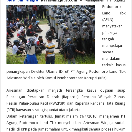
blue pill viagra
Karawangplus.com –
Manajemen PT Agung
Podomoro
Land Tbk
(APLN)
menyatakan
pihaknya
tengah
mempelajari
secara
mendalam
terkait kasus
penangkapan Direktur Utama (Dirut) PT Agung Podomoro Land Tbk
Ariesman Widjaja oleh Komisi Pemberantasan Korupsi (KPK).
Ariesman ditetapkan menjadi tersangka kasus dugaan suap
Rancangan Peraturan Daerah (Raperda) Rencana Wilayah Zonasi
Pesisir Pulau-pulau Kecil (RWZP3K) dan Raperda Rencana Tata Ruang
(RTR) kawasan strategis pantai utara Jakarta.
Dalam keterangan tertulis, Jumat malam (1/4/2016) manajemen PT
Agung Podomoro Land Tbk menyebutkan, Ariesman Widjaja sudah
hadir di KPK pada Jumat malam untuk mengikuti semua proses hukum