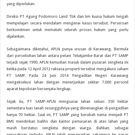
yang diperlukan.
Direksi PT Agung Podomoro Land Tbk dan tim kuasa hukum tengah
mempelajari secara mendalam mengenai kasus tersebut. Perseroan
berkomitmen untuk mematuhi seluruh proses hukum yang perlu
dijalankan.
Sebagaimana diketahui, APLN punya urusan di Karawang. Bermula
dari perselisihan lahan antara petani Telukjambe Barat dan PT SAMP
terjadi sejak 1990. APLN kemudian masuk dalam pusaran sengketa ini
ketika pada 12 April 2012 raksasa properti tersebut mengakuisi saham
PT SAMP. Pada 24 Juni 2014 Pengadilan Negeri Karawang
mengeksekusi lahan dengan menerjunkan sekitar 7.000 personil
aparat kepolisian bersenjata lengkap.
Sejak itu, PT SAMP-APLN menguasai lahan seluas 350 hektar
sementara luas tanah sesungguhnya yang dimenangkan di pengadilan
hanya 70 hektar. Saat ini, PT SAMP yang berubah nama menjadi PT
BMI mendirikan baliho dan kantor pemasaran di atas lahan yang
masih berstatus sengketa dengan warga. Bahkan, sebagai
perusahaan terbuka, APLN telah menawarkan sahamnya ke pasar