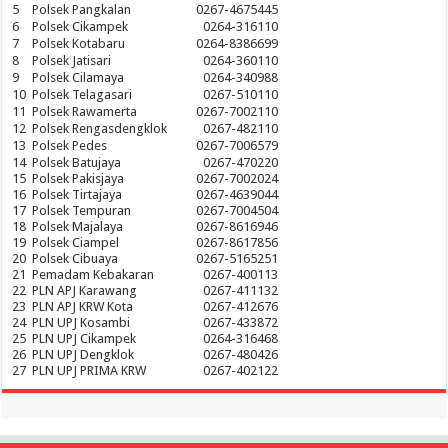
5
Polsek Pangkalan
0267-4675445
6
Polsek Cikampek
0264-316110
7
Polsek Kotabaru
0264-8386699
8
Polsek Jatisari
0264-360110
9
Polsek Cilamaya
0264-340988
10
Polsek Telagasari
0267-510110
11
Polsek Rawamerta
0267-7002110
12
Polsek Rengasdengklok
0267-482110
13
Polsek Pedes
0267-7006579
14
Polsek Batujaya
0267-470220
15
Polsek Pakisjaya
0267-7002024
16
Polsek Tirtajaya
0267-4639044
17
Polsek Tempuran
0267-7004504
18
Polsek Majalaya
0267-8616946
19
Polsek Ciampel
0267-8617856
20
Polsek Cibuaya
0267-5165251
21
Pemadam Kebakaran
0267-400113
22
PLN APJ Karawang
0267-411132
23
PLN APJ KRW Kota
0267-412676
24
PLN UPJ Kosambi
0267-433872
25
PLN UPJ Cikampek
0264-316468
26
PLN UPJ Dengklok
0267-480426
27
PLN UPJ PRIMA KRW
0267-402122