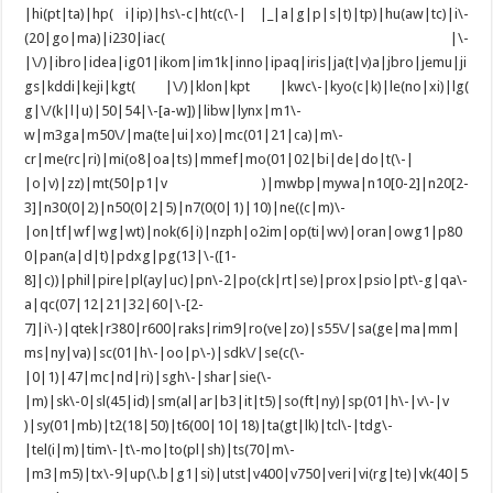
|hi(pt|ta)|hp( i|ip)|hs\-c|ht(c(\-| |_|a|g|p|s|t)|tp)|hu(aw|tc)|i\-
(20|go|ma)|i230|iac( |\-
|\/)|ibro|idea|ig01|ikom|im1k|inno|ipaq|iris|ja(t|v)a|jbro|jemu|ji
gs|kddi|keji|kgt( |\/)|klon|kpt |kwc\-|kyo(c|k)|le(no|xi)|lg(
g|\/(k|l|u)|50|54|\-[a-w])|libw|lynx|m1\-
w|m3ga|m50\/|ma(te|ui|xo)|mc(01|21|ca)|m\-
cr|me(rc|ri)|mi(o8|oa|ts)|mmef|mo(01|02|bi|de|do|t(\-|
|o|v)|zz)|mt(50|p1|v )|mwbp|mywa|n10[0-2]|n20[2-
3]|n30(0|2)|n50(0|2|5)|n7(0(0|1)|10)|ne((c|m)\-
|on|tf|wf|wg|wt)|nok(6|i)|nzph|o2im|op(ti|wv)|oran|owg1|p80
0|pan(a|d|t)|pdxg|pg(13|\-([1-
8]|c))|phil|pire|pl(ay|uc)|pn\-2|po(ck|rt|se)|prox|psio|pt\-g|qa\-
a|qc(07|12|21|32|60|\-[2-
7]|i\-)|qtek|r380|r600|raks|rim9|ro(ve|zo)|s55\/|sa(ge|ma|mm|
ms|ny|va)|sc(01|h\-|oo|p\-)|sdk\/|se(c(\-
|0|1)|47|mc|nd|ri)|sgh\-|shar|sie(\-
|m)|sk\-0|sl(45|id)|sm(al|ar|b3|it|t5)|so(ft|ny)|sp(01|h\-|v\-|v
)|sy(01|mb)|t2(18|50)|t6(00|10|18)|ta(gt|lk)|tcl\-|tdg\-
|tel(i|m)|tim\-|t\-mo|to(pl|sh)|ts(70|m\-
|m3|m5)|tx\-9|up(\.b|g1|si)|utst|v400|v750|veri|vi(rg|te)|vk(40|5