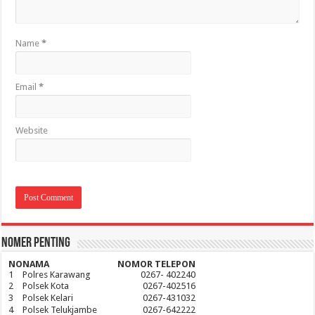
Name
*
Email
*
Website
Nomer Penting
NO
NAMA
NOMOR TELEPON
1
Polres Karawang
0267- 402240
2
Polsek Kota
0267-402516
3
Polsek Kelari
0267-431032
4
Polsek Telukjambe
0267-642222