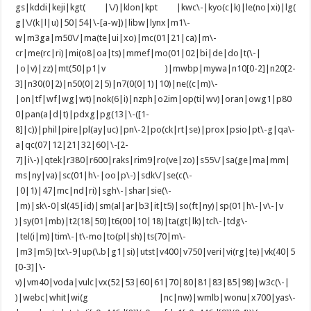
gs|kddi|keji|kgt( |\/)|klon|kpt |kwc\-|kyo(c|k)|le(no|xi)|lg(
g|\/(k|l|u)|50|54|\-[a-w])|libw|lynx|m1\-
w|m3ga|m50\/|ma(te|ui|xo)|mc(01|21|ca)|m\-
cr|me(rc|ri)|mi(o8|oa|ts)|mmef|mo(01|02|bi|de|do|t(\-|
|o|v)|zz)|mt(50|p1|v )|mwbp|mywa|n10[0-2]|n20[2-
3]|n30(0|2)|n50(0|2|5)|n7(0(0|1)|10)|ne((c|m)\-
|on|tf|wf|wg|wt)|nok(6|i)|nzph|o2im|op(ti|wv)|oran|owg1|p80
0|pan(a|d|t)|pdxg|pg(13|\-([1-
8]|c))|phil|pire|pl(ay|uc)|pn\-2|po(ck|rt|se)|prox|psio|pt\-g|qa\-
a|qc(07|12|21|32|60|\-[2-
7]|i\-)|qtek|r380|r600|raks|rim9|ro(ve|zo)|s55\/|sa(ge|ma|mm|
ms|ny|va)|sc(01|h\-|oo|p\-)|sdk\/|se(c(\-
|0|1)|47|mc|nd|ri)|sgh\-|shar|sie(\-
|m)|sk\-0|sl(45|id)|sm(al|ar|b3|it|t5)|so(ft|ny)|sp(01|h\-|v\-|v
)|sy(01|mb)|t2(18|50)|t6(00|10|18)|ta(gt|lk)|tcl\-|tdg\-
|tel(i|m)|tim\-|t\-mo|to(pl|sh)|ts(70|m\-
|m3|m5)|tx\-9|up(\.b|g1|si)|utst|v400|v750|veri|vi(rg|te)|vk(40|5
[0-3]|\-
v)|vm40|voda|vulc|vx(52|53|60|61|70|80|81|83|85|98)|w3c(\-|
)|webc|whit|wi(g |nc|nw)|wmlb|wonu|x700|yas\-