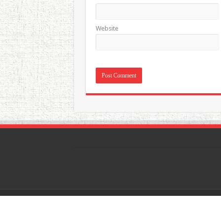
Website
karawangplus.com
© Copyright 2026, All Rights Re