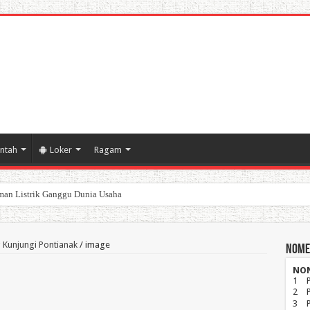
ntah
Loker
Ragam
an Listrik Ganggu Dunia Usaha
poran Keuangan Pemda Karawang
 Kunjungi Pontianak
/
image
Nome
NO
1
2
3