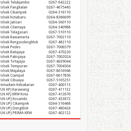
Polsek Telukjambe
0267-642222
Polsek Pangkalan
0267-4675445
Polsek Cikampek
0264-316110
Polsek Kotabaru
0264-8386699
olsek Jatisari
0264-360110
Polsek Cilamaya
0264-340988
Polsek Telagasari
0267-510110
Polsek Rawamerta
0267-7002110
Polsek Rengasdengklok
0267-482110
Polsek Pedes
0267-7006579
Polsek Batujaya
0267-470220
Polsek Pakisjaya
0267-7002024
Polsek Tirtajaya
0267-4639044
Polsek Tempuran
0267-7004504
Polsek Majalaya
0267-8616946
Polsek Ciampel
0267-8617856
Polsek Cibuaya
0267-5165251
Pemadam Kebakaran
0267-400113
PLN APJ Karawang
0267-411132
PLN APJ KRW Kota
0267-412676
PLN UPJ Kosambi
0267-433872
PLN UPJ Cikampek
0264-316468
PLN UPJ Dengklok
0267-480426
PLN UPJ PRIMA KRW
0267-402122