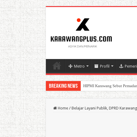
Metro
Profil
Pemeri
Breaking News
HIPMI Karawang Sebut Pemadam
BPK Ganjar WTP ke 11 Pada La
Home
/
Belajar Layani Publik, DPRD Karawang