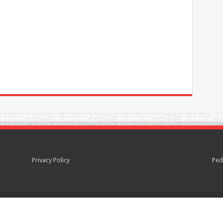
Privacy Policy
Ped
served