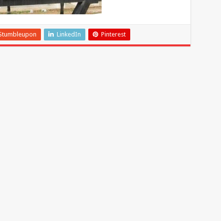
Stumbleupon
LinkedIn
Pinterest