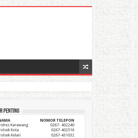
r Penting
NAMA
NOMOR TELEPON
Polres Karawang
0267- 402240
Polsek Kota
0267-402516
Polsek Kelari
0267-431032