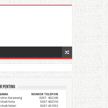
r Penting
NAMA
NOMOR TELEPON
Polres Karawang
0267- 402240
Polsek Kota
0267-402516
Polsek Kelari
0267-431032