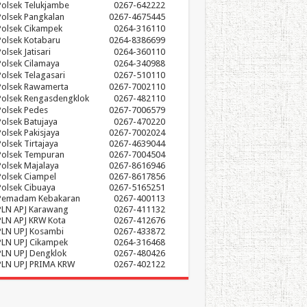
Polsek Telukjambe
0267-642222
Polsek Pangkalan
0267-4675445
Polsek Cikampek
0264-316110
Polsek Kotabaru
0264-8386699
olsek Jatisari
0264-360110
Polsek Cilamaya
0264-340988
Polsek Telagasari
0267-510110
Polsek Rawamerta
0267-7002110
Polsek Rengasdengklok
0267-482110
Polsek Pedes
0267-7006579
Polsek Batujaya
0267-470220
Polsek Pakisjaya
0267-7002024
Polsek Tirtajaya
0267-4639044
Polsek Tempuran
0267-7004504
Polsek Majalaya
0267-8616946
Polsek Ciampel
0267-8617856
Polsek Cibuaya
0267-5165251
Pemadam Kebakaran
0267-400113
PLN APJ Karawang
0267-411132
PLN APJ KRW Kota
0267-412676
PLN UPJ Kosambi
0267-433872
PLN UPJ Cikampek
0264-316468
PLN UPJ Dengklok
0267-480426
PLN UPJ PRIMA KRW
0267-402122