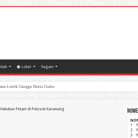
ntah
Loker
Ragam
poran Keuangan Pemda Karawang
rlakukan Petani di Pelosok Karawang
Nome
NO
1
2
3