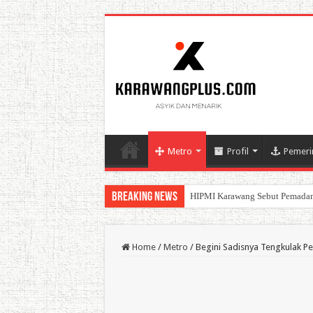
Metro
Profil
Pemeri
Breaking News
BPK Ganjar WTP ke 11 Pada La
Home
/
Metro
/
Begini Sadisnya Tengkulak Pe