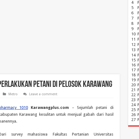
4
5
6
7
8
P
9
10
11
12
13
14
15
16
17
18
19
 Perlakukan Petani di Pelosok Karawang
20
21
Metro
Leave a comment
22
23
24
pharmacy 1010
Karawangplus.com
– Sejumlah petani di
25
kabupaten Karawang kesulitan untuk menjual gabah dari hasil
26
27
panennya.
Dari survey mahasiswa Fakultas Pertanian Universitas