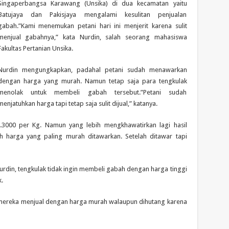
Singaperbangsa Karawang (Unsika) di dua kecamatan yaitu
Batujaya dan Pakisjaya mengalami kesulitan penjualan
gabah.”Kami menemukan petani hari ini menjerit karena sulit
menjual gabahnya,” kata Nurdin, salah seorang mahasiswa
Fakultas Pertanian Unsika.
Nurdin mengungkapkan, padahal petani sudah menawarkan
dengan harga yang murah. Namun tetap saja para tengkulak
menolak untuk membeli gabah tersebut.”Petani sudah
menjatuhkan harga tapi tetap saja sulit dijual,” katanya.
p.3000 per Kg. Namun yang lebih mengkhawatirkan lagi hasil
ah harga yang paling murah ditawarkan. Setelah ditawar tapi
urdin, tengkulak tidak ingin membeli gabah dengan harga tinggi
.
 mereka menjual dengan harga murah walaupun dihutang karena