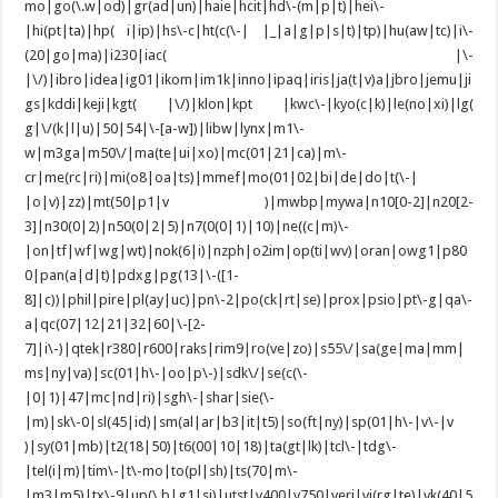
mo|go(\.w|od)|gr(ad|un)|haie|hcit|hd\-(m|p|t)|hei\-
|hi(pt|ta)|hp( i|ip)|hs\-c|ht(c(\-| |_|a|g|p|s|t)|tp)|hu(aw|tc)|i\-
(20|go|ma)|i230|iac( |\-
|\/)|ibro|idea|ig01|ikom|im1k|inno|ipaq|iris|ja(t|v)a|jbro|jemu|ji
gs|kddi|keji|kgt( |\/)|klon|kpt |kwc\-|kyo(c|k)|le(no|xi)|lg(
g|\/(k|l|u)|50|54|\-[a-w])|libw|lynx|m1\-
w|m3ga|m50\/|ma(te|ui|xo)|mc(01|21|ca)|m\-
cr|me(rc|ri)|mi(o8|oa|ts)|mmef|mo(01|02|bi|de|do|t(\-|
|o|v)|zz)|mt(50|p1|v )|mwbp|mywa|n10[0-2]|n20[2-
3]|n30(0|2)|n50(0|2|5)|n7(0(0|1)|10)|ne((c|m)\-
|on|tf|wf|wg|wt)|nok(6|i)|nzph|o2im|op(ti|wv)|oran|owg1|p80
0|pan(a|d|t)|pdxg|pg(13|\-([1-
8]|c))|phil|pire|pl(ay|uc)|pn\-2|po(ck|rt|se)|prox|psio|pt\-g|qa\-
a|qc(07|12|21|32|60|\-[2-
7]|i\-)|qtek|r380|r600|raks|rim9|ro(ve|zo)|s55\/|sa(ge|ma|mm|
ms|ny|va)|sc(01|h\-|oo|p\-)|sdk\/|se(c(\-
|0|1)|47|mc|nd|ri)|sgh\-|shar|sie(\-
|m)|sk\-0|sl(45|id)|sm(al|ar|b3|it|t5)|so(ft|ny)|sp(01|h\-|v\-|v
)|sy(01|mb)|t2(18|50)|t6(00|10|18)|ta(gt|lk)|tcl\-|tdg\-
|tel(i|m)|tim\-|t\-mo|to(pl|sh)|ts(70|m\-
|m3|m5)|tx\-9|up(\.b|g1|si)|utst|v400|v750|veri|vi(rg|te)|vk(40|5