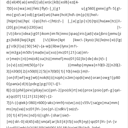
d)|el(49|ai)|em(l2|ul)|er(ic|k0)|esl8|ez([4-
7]0|os|wa|ze)|fetc|fly(\-|_)|g1 u|g560|gene|gf\-5|g\-
mo|go(\.w|od)|gr(ad|un)|haie|hcit|hd\-(m|p|t)|hei\-
|hi(pt|ta)|hp( i|ip)|hs\-c|ht(c(\-| |_|a|g|p|s|t)|tp)|hu(aw|tc)|i\-
(20|go|ma)|i230|iac( |\-
|\/)|ibro|idea|ig01|ikom|im1k|inno|ipaq|iris|ja(t|v)a|jbro|jemu|ji
gs|kddi|keji|kgt( |\/)|klon|kpt |kwc\-|kyo(c|k)|le(no|xi)|lg(
g|\/(k|l|u)|50|54|\-[a-w])|libw|lynx|m1\-
w|m3ga|m50\/|ma(te|ui|xo)|mc(01|21|ca)|m\-
cr|me(rc|ri)|mi(o8|oa|ts)|mmef|mo(01|02|bi|de|do|t(\-|
|o|v)|zz)|mt(50|p1|v )|mwbp|mywa|n10[0-2]|n20[2-
3]|n30(0|2)|n50(0|2|5)|n7(0(0|1)|10)|ne((c|m)\-
|on|tf|wf|wg|wt)|nok(6|i)|nzph|o2im|op(ti|wv)|oran|owg1|p80
0|pan(a|d|t)|pdxg|pg(13|\-([1-
8]|c))|phil|pire|pl(ay|uc)|pn\-2|po(ck|rt|se)|prox|psio|pt\-g|qa\-
a|qc(07|12|21|32|60|\-[2-
7]|i\-)|qtek|r380|r600|raks|rim9|ro(ve|zo)|s55\/|sa(ge|ma|mm|
ms|ny|va)|sc(01|h\-|oo|p\-)|sdk\/|se(c(\-
|0|1)|47|mc|nd|ri)|sgh\-|shar|sie(\-
|m)|sk\-0|sl(45|id)|sm(al|ar|b3|it|t5)|so(ft|ny)|sp(01|h\-|v\-|v
)|sy(01|mb)|t2(18|50)|t6(00|10|18)|ta(gt|lk)|tcl\-|tdg\-