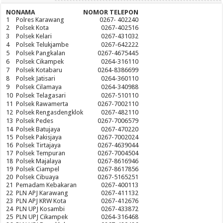
NO
NAMA
NOMOR TELEPON
1
Polres Karawang
0267- 402240
2
Polsek Kota
0267-402516
3
Polsek Kelari
0267-431032
4
Polsek Telukjambe
0267-642222
5
Polsek Pangkalan
0267-4675445
6
Polsek Cikampek
0264-316110
7
Polsek Kotabaru
0264-8386699
8
Polsek Jatisari
0264-360110
9
Polsek Cilamaya
0264-340988
10
Polsek Telagasari
0267-510110
11
Polsek Rawamerta
0267-7002110
12
Polsek Rengasdengklok
0267-482110
13
Polsek Pedes
0267-7006579
14
Polsek Batujaya
0267-470220
15
Polsek Pakisjaya
0267-7002024
16
Polsek Tirtajaya
0267-4639044
17
Polsek Tempuran
0267-7004504
18
Polsek Majalaya
0267-8616946
19
Polsek Ciampel
0267-8617856
20
Polsek Cibuaya
0267-5165251
21
Pemadam Kebakaran
0267-400113
22
PLN APJ Karawang
0267-411132
23
PLN APJ KRW Kota
0267-412676
24
PLN UPJ Kosambi
0267-433872
25
PLN UPJ Cikampek
0264-316468