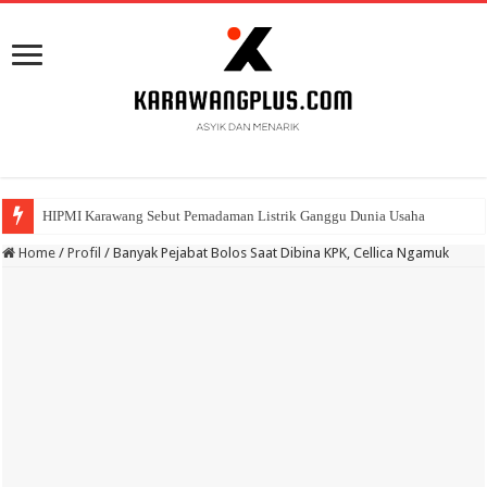
HIPMI Karawang Sebut Pemadaman Listrik Ganggu Dunia Usaha
BPK Ganjar WTP ke 11 Pada Laporan Keuangan Pemda Karawang
Home
/
Profil
/
Banyak Pejabat Bolos Saat Dibina KPK, Cellica Ngamuk