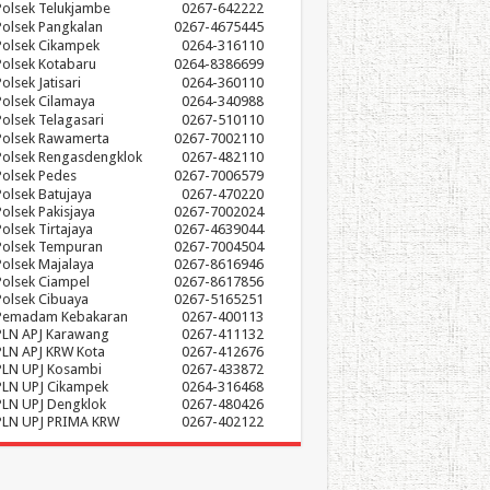
Polsek Telukjambe
0267-642222
Polsek Pangkalan
0267-4675445
Polsek Cikampek
0264-316110
Polsek Kotabaru
0264-8386699
olsek Jatisari
0264-360110
Polsek Cilamaya
0264-340988
Polsek Telagasari
0267-510110
Polsek Rawamerta
0267-7002110
Polsek Rengasdengklok
0267-482110
Polsek Pedes
0267-7006579
Polsek Batujaya
0267-470220
Polsek Pakisjaya
0267-7002024
Polsek Tirtajaya
0267-4639044
Polsek Tempuran
0267-7004504
Polsek Majalaya
0267-8616946
Polsek Ciampel
0267-8617856
Polsek Cibuaya
0267-5165251
Pemadam Kebakaran
0267-400113
PLN APJ Karawang
0267-411132
PLN APJ KRW Kota
0267-412676
PLN UPJ Kosambi
0267-433872
PLN UPJ Cikampek
0264-316468
PLN UPJ Dengklok
0267-480426
PLN UPJ PRIMA KRW
0267-402122