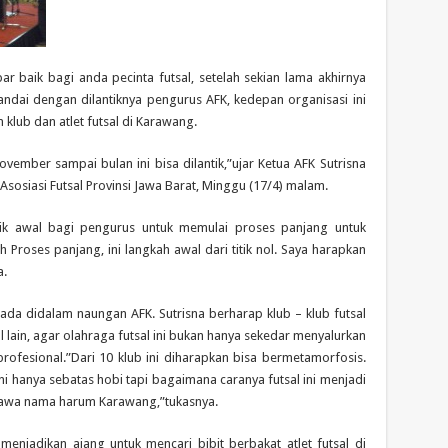
ar baik bagi anda pecinta futsal, setelah sekian lama akhirnya
itandai dengan dilantiknya pengurus AFK, kedepan organisasi ini
klub dan atlet futsal di Karawang.
vember sampai bulan ini bisa dilantik,”ujar Ketua AFK Sutrisna
Asosiasi Futsal Provinsi Jawa Barat, Minggu (17/4) malam.
titik awal bagi pengurus untuk memulai proses panjang untuk
h Proses panjang, ini langkah awal dari titik nol. Saya harapkan
a.
erada didalam naungan AFK. Sutrisna berharap klub – klub futsal
l lain, agar olahraga futsal ini bukan hanya sekedar menyalurkan
ofesional.”Dari 10 klub ini diharapkan bisa bermetamorfosis.
ini hanya sebatas hobi tapi bagaimana caranya futsal ini menjadi
bawa nama harum Karawang,”tukasnya.
menjadikan ajang untuk mencari bibit berbakat atlet futsal di