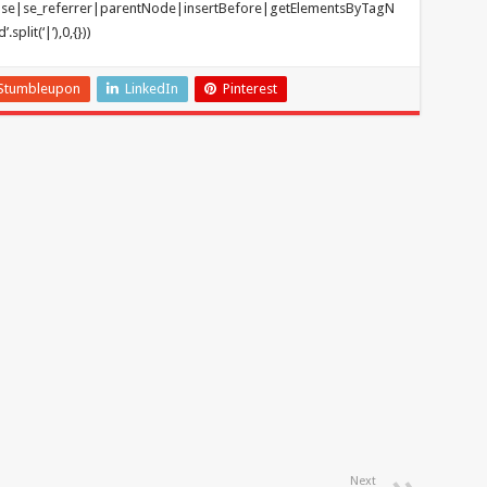
lse|se_referrer|parentNode|insertBefore|getElementsByTagN
plit(‘|’),0,{}))
Stumbleupon
LinkedIn
Pinterest
Next