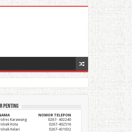
r Penting
NAMA
NOMOR TELEPON
Polres Karawang
0267- 402240
Polsek Kota
0267-402516
Polsek Kelari
0267-431032