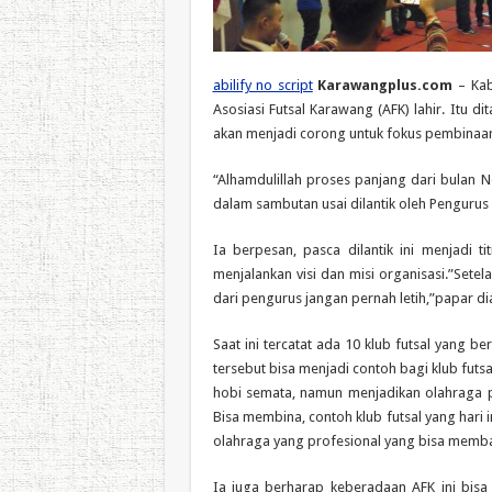
abilify no script
Karawangplus.com
– Kab
Asosiasi Futsal Karawang (AFK) lahir. Itu d
akan menjadi corong untuk fokus pembinaan 
“Alhamdulillah proses panjang dari bulan No
dalam sambutan usai dilantik oleh Pengurus 
Ia berpesan, pasca dilantik ini menjadi 
menjalankan visi dan misi organisasi.”Setela
dari pengurus jangan pernah letih,”papar di
Saat ini tercatat ada 10 klub futsal yang b
tersebut bisa menjadi contoh bagi klub futsa
hobi semata, namun menjadikan olahraga pr
Bisa membina, contoh klub futsal yang hari 
olahraga yang profesional yang bisa mem
Ia juga berharap keberadaan AFK ini bisa 