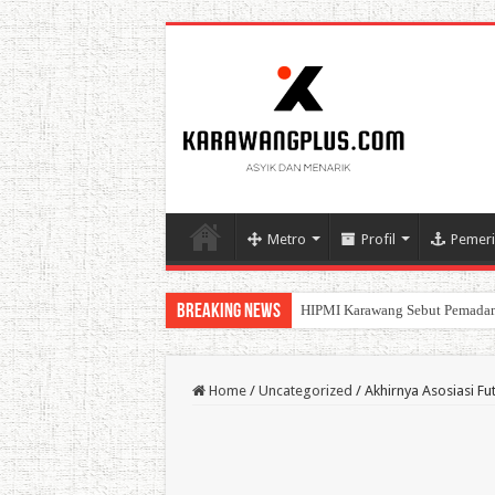
Metro
Profil
Pemeri
Breaking News
BPK Ganjar WTP ke 11 Pada La
Home
/
Uncategorized
/
Akhirnya Asosiasi Fu