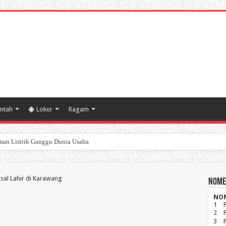
ntah
Loker
Ragam
poran Keuangan Pemda Karawang
tsal Lahir di Karawang
Nome
NO
1
2
3