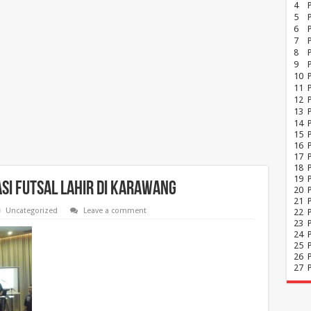
4
5
6
7
8
P
9
10
11
12
13
14
15
16
17
18
19
si Futsal Lahir di Karawang
20
21
Uncategorized
Leave a comment
22
23
24
25
26
27