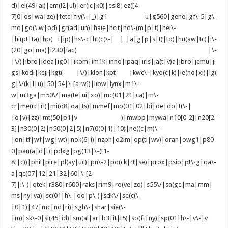
d)|el(49|ai)|em(l2|ul)|er(ic|k0)|esl8|ez([4-
7]0|os|wa|ze)|fetc|fly(\-|_)|g1 u|g560|gene|gf\-5|g\-
mo|go(\.w|od)|gr(ad|un)|haie|hcit|hd\-(m|p|t)|hei\-
|hi(pt|ta)|hp( i|ip)|hs\-c|ht(c(\-| |_|a|g|p|s|t)|tp)|hu(aw|tc)|i\-
(20|go|ma)|i230|iac( |\-
|\/)|ibro|idea|ig01|ikom|im1k|inno|ipaq|iris|ja(t|v)a|jbro|jemu|ji
gs|kddi|keji|kgt( |\/)|klon|kpt |kwc\-|kyo(c|k)|le(no|xi)|lg(
g|\/(k|l|u)|50|54|\-[a-w])|libw|lynx|m1\-
w|m3ga|m50\/|ma(te|ui|xo)|mc(01|21|ca)|m\-
cr|me(rc|ri)|mi(o8|oa|ts)|mmef|mo(01|02|bi|de|do|t(\-|
|o|v)|zz)|mt(50|p1|v )|mwbp|mywa|n10[0-2]|n20[2-
3]|n30(0|2)|n50(0|2|5)|n7(0(0|1)|10)|ne((c|m)\-
|on|tf|wf|wg|wt)|nok(6|i)|nzph|o2im|op(ti|wv)|oran|owg1|p80
0|pan(a|d|t)|pdxg|pg(13|\-([1-
8]|c))|phil|pire|pl(ay|uc)|pn\-2|po(ck|rt|se)|prox|psio|pt\-g|qa\-
a|qc(07|12|21|32|60|\-[2-
7]|i\-)|qtek|r380|r600|raks|rim9|ro(ve|zo)|s55\/|sa(ge|ma|mm|
ms|ny|va)|sc(01|h\-|oo|p\-)|sdk\/|se(c(\-
|0|1)|47|mc|nd|ri)|sgh\-|shar|sie(\-
|m)|sk\-0|sl(45|id)|sm(al|ar|b3|it|t5)|so(ft|ny)|sp(01|h\-|v\-|v