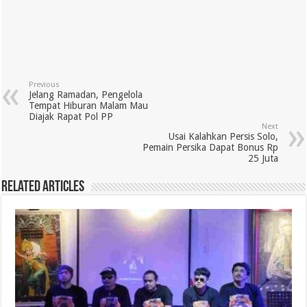
Previous
Jelang Ramadan, Pengelola
Tempat Hiburan Malam Mau
Diajak Rapat Pol PP
Next
Usai Kalahkan Persis Solo,
Pemain Persika Dapat Bonus Rp
25 Juta
Related Articles