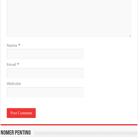
Name
*
Email
*
Website
Nomer Penting