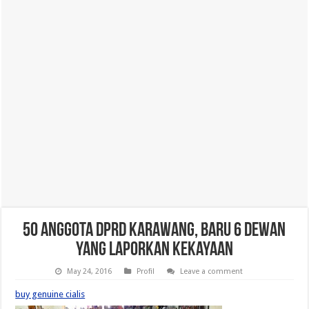
50 Anggota DPRD Karawang, Baru 6 Dewan
yang Laporkan Kekayaan
May 24, 2016
Profil
Leave a comment
buy genuine cialis