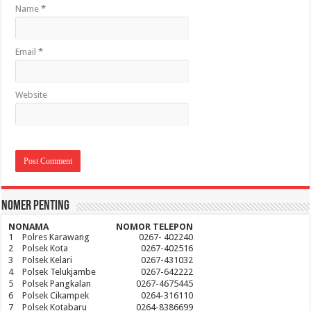
Name
*
Email
*
Website
Nomer Penting
NO
NAMA
NOMOR TELEPON
1
Polres Karawang
0267- 402240
2
Polsek Kota
0267-402516
3
Polsek Kelari
0267-431032
4
Polsek Telukjambe
0267-642222
5
Polsek Pangkalan
0267-4675445
6
Polsek Cikampek
0264-316110
7
Polsek Kotabaru
0264-8386699