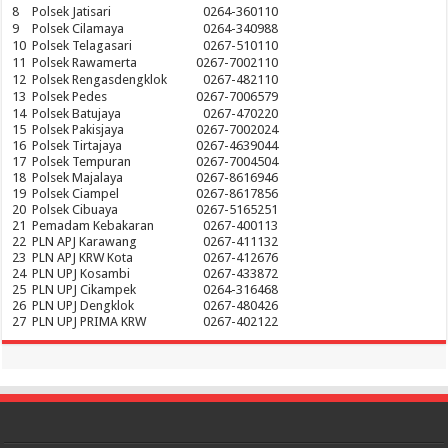
8
Polsek Jatisari
0264-360110
9
Polsek Cilamaya
0264-340988
10
Polsek Telagasari
0267-510110
11
Polsek Rawamerta
0267-7002110
12
Polsek Rengasdengklok
0267-482110
13
Polsek Pedes
0267-7006579
14
Polsek Batujaya
0267-470220
15
Polsek Pakisjaya
0267-7002024
16
Polsek Tirtajaya
0267-4639044
17
Polsek Tempuran
0267-7004504
18
Polsek Majalaya
0267-8616946
19
Polsek Ciampel
0267-8617856
20
Polsek Cibuaya
0267-5165251
21
Pemadam Kebakaran
0267-400113
22
PLN APJ Karawang
0267-411132
23
PLN APJ KRW Kota
0267-412676
24
PLN UPJ Kosambi
0267-433872
25
PLN UPJ Cikampek
0264-316468
26
PLN UPJ Dengklok
0267-480426
27
PLN UPJ PRIMA KRW
0267-402122