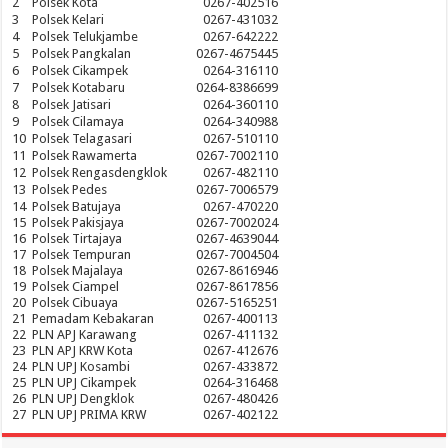
2
Polsek Kota
0267-402516
3
Polsek Kelari
0267-431032
4
Polsek Telukjambe
0267-642222
5
Polsek Pangkalan
0267-4675445
6
Polsek Cikampek
0264-316110
7
Polsek Kotabaru
0264-8386699
8
Polsek Jatisari
0264-360110
9
Polsek Cilamaya
0264-340988
10
Polsek Telagasari
0267-510110
11
Polsek Rawamerta
0267-7002110
12
Polsek Rengasdengklok
0267-482110
13
Polsek Pedes
0267-7006579
14
Polsek Batujaya
0267-470220
15
Polsek Pakisjaya
0267-7002024
16
Polsek Tirtajaya
0267-4639044
17
Polsek Tempuran
0267-7004504
18
Polsek Majalaya
0267-8616946
19
Polsek Ciampel
0267-8617856
20
Polsek Cibuaya
0267-5165251
21
Pemadam Kebakaran
0267-400113
22
PLN APJ Karawang
0267-411132
23
PLN APJ KRW Kota
0267-412676
24
PLN UPJ Kosambi
0267-433872
25
PLN UPJ Cikampek
0264-316468
26
PLN UPJ Dengklok
0267-480426
27
PLN UPJ PRIMA KRW
0267-402122