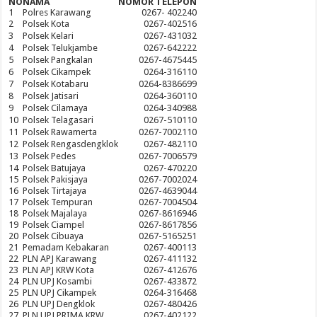
NO
NAMA
NOMOR TELEPON
1
Polres Karawang
0267- 402240
2
Polsek Kota
0267-402516
3
Polsek Kelari
0267-431032
4
Polsek Telukjambe
0267-642222
5
Polsek Pangkalan
0267-4675445
6
Polsek Cikampek
0264-316110
7
Polsek Kotabaru
0264-8386699
8
Polsek Jatisari
0264-360110
9
Polsek Cilamaya
0264-340988
10
Polsek Telagasari
0267-510110
11
Polsek Rawamerta
0267-7002110
12
Polsek Rengasdengklok
0267-482110
13
Polsek Pedes
0267-7006579
14
Polsek Batujaya
0267-470220
15
Polsek Pakisjaya
0267-7002024
16
Polsek Tirtajaya
0267-4639044
17
Polsek Tempuran
0267-7004504
18
Polsek Majalaya
0267-8616946
19
Polsek Ciampel
0267-8617856
20
Polsek Cibuaya
0267-5165251
21
Pemadam Kebakaran
0267-400113
22
PLN APJ Karawang
0267-411132
23
PLN APJ KRW Kota
0267-412676
24
PLN UPJ Kosambi
0267-433872
25
PLN UPJ Cikampek
0264-316468
26
PLN UPJ Dengklok
0267-480426
27
PLN UPJ PRIMA KRW
0267-402122