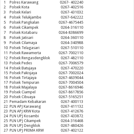
1
Polres Karawang
0267- 402240
2
Polsek Kota
0267-402516
3
Polsek Kelari
0267-431032
4
Polsek Telukjambe
0267-642222
5
Polsek Pangkalan
0267-4675445
6
Polsek Cikampek
0264-316110
7
Polsek Kotabaru
0264-8386699
8
Polsek Jatisari
0264-360110
9
Polsek Cilamaya
0264-340988
10
Polsek Telagasari
0267-510110
11
Polsek Rawamerta
0267-7002110
12
Polsek Rengasdengklok
0267-482110
13
Polsek Pedes
0267-7006579
14
Polsek Batujaya
0267-470220
15
Polsek Pakisjaya
0267-7002024
16
Polsek Tirtajaya
0267-4639044
17
Polsek Tempuran
0267-7004504
18
Polsek Majalaya
0267-8616946
19
Polsek Ciampel
0267-8617856
20
Polsek Cibuaya
0267-5165251
21
Pemadam Kebakaran
0267-400113
22
PLN APJ Karawang
0267-411132
23
PLN APJ KRW Kota
0267-412676
24
PLN UPJ Kosambi
0267-433872
25
PLN UPJ Cikampek
0264-316468
26
PLN UPJ Dengklok
0267-480426
27
PLN UPJ PRIMA KRW
0267-402122