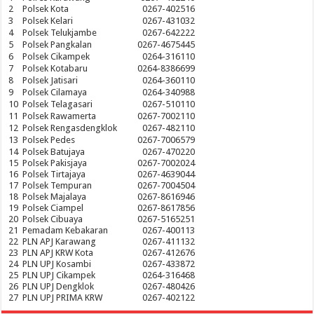
2
Polsek Kota
0267-402516
3
Polsek Kelari
0267-431032
4
Polsek Telukjambe
0267-642222
5
Polsek Pangkalan
0267-4675445
6
Polsek Cikampek
0264-316110
7
Polsek Kotabaru
0264-8386699
8
Polsek Jatisari
0264-360110
9
Polsek Cilamaya
0264-340988
10
Polsek Telagasari
0267-510110
11
Polsek Rawamerta
0267-7002110
12
Polsek Rengasdengklok
0267-482110
13
Polsek Pedes
0267-7006579
14
Polsek Batujaya
0267-470220
15
Polsek Pakisjaya
0267-7002024
16
Polsek Tirtajaya
0267-4639044
17
Polsek Tempuran
0267-7004504
18
Polsek Majalaya
0267-8616946
19
Polsek Ciampel
0267-8617856
20
Polsek Cibuaya
0267-5165251
21
Pemadam Kebakaran
0267-400113
22
PLN APJ Karawang
0267-411132
23
PLN APJ KRW Kota
0267-412676
24
PLN UPJ Kosambi
0267-433872
25
PLN UPJ Cikampek
0264-316468
26
PLN UPJ Dengklok
0267-480426
27
PLN UPJ PRIMA KRW
0267-402122