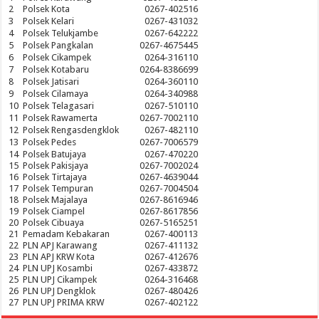
2
Polsek Kota
0267-402516
3
Polsek Kelari
0267-431032
4
Polsek Telukjambe
0267-642222
5
Polsek Pangkalan
0267-4675445
6
Polsek Cikampek
0264-316110
7
Polsek Kotabaru
0264-8386699
8
Polsek Jatisari
0264-360110
9
Polsek Cilamaya
0264-340988
10
Polsek Telagasari
0267-510110
11
Polsek Rawamerta
0267-7002110
12
Polsek Rengasdengklok
0267-482110
13
Polsek Pedes
0267-7006579
14
Polsek Batujaya
0267-470220
15
Polsek Pakisjaya
0267-7002024
16
Polsek Tirtajaya
0267-4639044
17
Polsek Tempuran
0267-7004504
18
Polsek Majalaya
0267-8616946
19
Polsek Ciampel
0267-8617856
20
Polsek Cibuaya
0267-5165251
21
Pemadam Kebakaran
0267-400113
22
PLN APJ Karawang
0267-411132
23
PLN APJ KRW Kota
0267-412676
24
PLN UPJ Kosambi
0267-433872
25
PLN UPJ Cikampek
0264-316468
26
PLN UPJ Dengklok
0267-480426
27
PLN UPJ PRIMA KRW
0267-402122