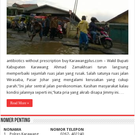
antibiotics without prescription buy Karawangplus.com – Wakil Bupati
Kabupaten Karawang Ahmad Zamakhsari turun langsung
memperbaiki sejumlah ruas jalan yang rusak. Salah satunya ruas jalan
Wirasaba, Pasar Johar yang mengalami kerusakan yang cukup
parah.”Ini jalur sentral jalan perekonomian. Kasihan masyarakat kalau
kondisi jalannya seperti ini,”kata pria yang akrab disapa Jimmy ini. …
Read More »
Nomer Penting
NO
NAMA
NOMOR TELEPON
1
Polres Karawang
0267- 402240