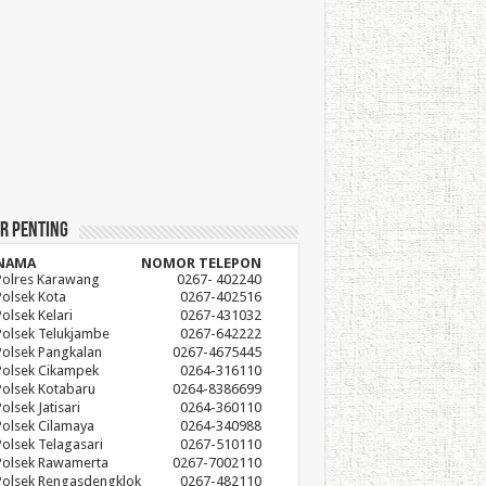
r Penting
NAMA
NOMOR TELEPON
Polres Karawang
0267- 402240
Polsek Kota
0267-402516
Polsek Kelari
0267-431032
Polsek Telukjambe
0267-642222
Polsek Pangkalan
0267-4675445
Polsek Cikampek
0264-316110
Polsek Kotabaru
0264-8386699
olsek Jatisari
0264-360110
Polsek Cilamaya
0264-340988
Polsek Telagasari
0267-510110
Polsek Rawamerta
0267-7002110
Polsek Rengasdengklok
0267-482110