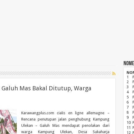
Nome
NO
1
2
 Galuh Mas Bakal Ditutup, Warga
3
4
5
6
7
8
P
Karawangplus.com cialis en ligne allemagne –
9
Rencana penutupan jalan penghubung Kampung
10
Ulekan – Galuh Mas mendapat penolakan dari
11
warga Kampung Ulekan, Desa Sukaharja
12