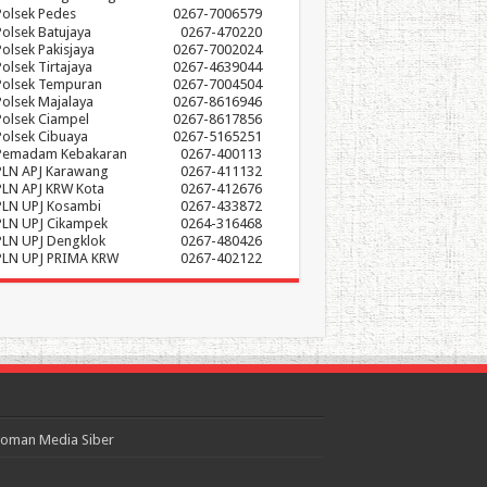
Polsek Pedes
0267-7006579
Polsek Batujaya
0267-470220
Polsek Pakisjaya
0267-7002024
Polsek Tirtajaya
0267-4639044
Polsek Tempuran
0267-7004504
Polsek Majalaya
0267-8616946
Polsek Ciampel
0267-8617856
Polsek Cibuaya
0267-5165251
Pemadam Kebakaran
0267-400113
PLN APJ Karawang
0267-411132
PLN APJ KRW Kota
0267-412676
PLN UPJ Kosambi
0267-433872
PLN UPJ Cikampek
0264-316468
PLN UPJ Dengklok
0267-480426
PLN UPJ PRIMA KRW
0267-402122
oman Media Siber