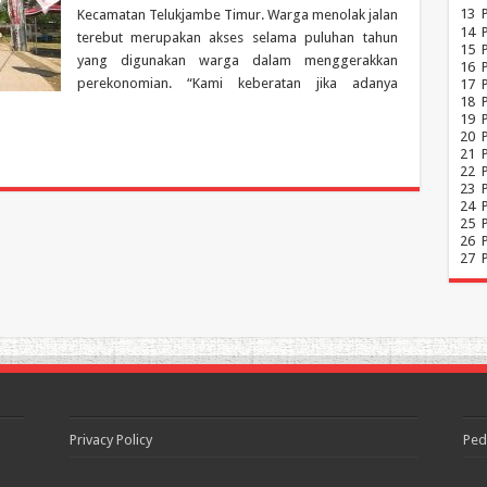
13
Kecamatan Telukjambe Timur. Warga menolak jalan
14
terebut merupakan akses selama puluhan tahun
15
yang digunakan warga dalam menggerakkan
16
perekonomian. “Kami keberatan jika adanya
17
18
19
20
21
22
23
24
25
26
27
Privacy Policy
Ped