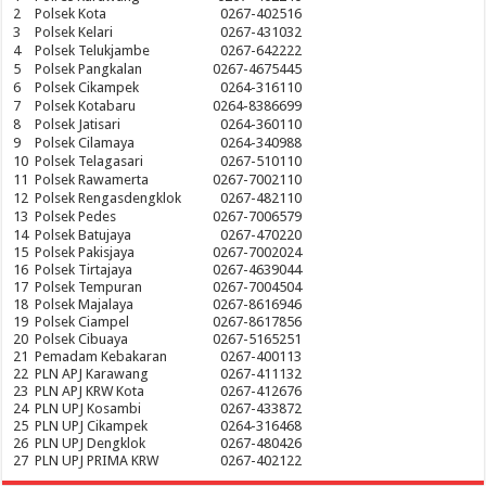
2
Polsek Kota
0267-402516
3
Polsek Kelari
0267-431032
4
Polsek Telukjambe
0267-642222
5
Polsek Pangkalan
0267-4675445
6
Polsek Cikampek
0264-316110
7
Polsek Kotabaru
0264-8386699
8
Polsek Jatisari
0264-360110
9
Polsek Cilamaya
0264-340988
10
Polsek Telagasari
0267-510110
11
Polsek Rawamerta
0267-7002110
12
Polsek Rengasdengklok
0267-482110
13
Polsek Pedes
0267-7006579
14
Polsek Batujaya
0267-470220
15
Polsek Pakisjaya
0267-7002024
16
Polsek Tirtajaya
0267-4639044
17
Polsek Tempuran
0267-7004504
18
Polsek Majalaya
0267-8616946
19
Polsek Ciampel
0267-8617856
20
Polsek Cibuaya
0267-5165251
21
Pemadam Kebakaran
0267-400113
22
PLN APJ Karawang
0267-411132
23
PLN APJ KRW Kota
0267-412676
24
PLN UPJ Kosambi
0267-433872
25
PLN UPJ Cikampek
0264-316468
26
PLN UPJ Dengklok
0267-480426
27
PLN UPJ PRIMA KRW
0267-402122