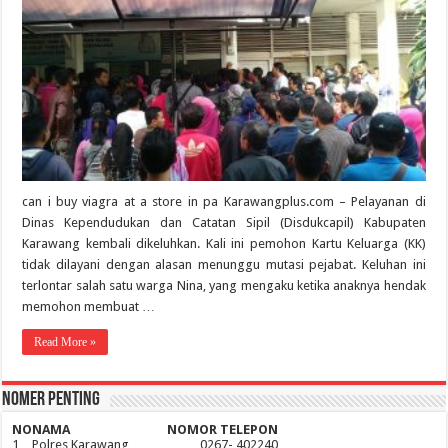
can i buy viagra at a store in pa Karawangplus.com – Pelayanan di
Dinas Kependudukan dan Catatan Sipil (Disdukcapil) Kabupaten
Karawang kembali dikeluhkan. Kali ini pemohon Kartu Keluarga (KK)
tidak dilayani dengan alasan menunggu mutasi pejabat. Keluhan ini
terlontar salah satu warga Nina, yang mengaku ketika anaknya hendak
memohon membuat …
Read More »
Nomer Penting
NO
NAMA
NOMOR TELEPON
1
Polres Karawang
0267- 402240