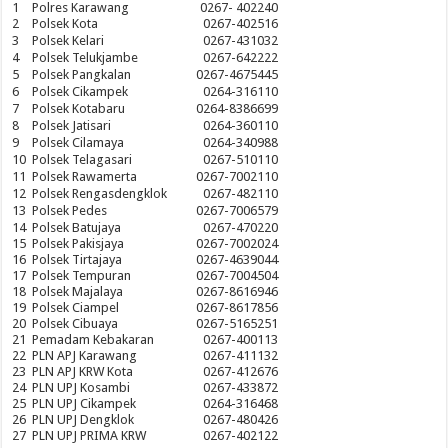
1
Polres Karawang
0267- 402240
2
Polsek Kota
0267-402516
3
Polsek Kelari
0267-431032
4
Polsek Telukjambe
0267-642222
5
Polsek Pangkalan
0267-4675445
6
Polsek Cikampek
0264-316110
7
Polsek Kotabaru
0264-8386699
8
Polsek Jatisari
0264-360110
9
Polsek Cilamaya
0264-340988
10
Polsek Telagasari
0267-510110
11
Polsek Rawamerta
0267-7002110
12
Polsek Rengasdengklok
0267-482110
13
Polsek Pedes
0267-7006579
14
Polsek Batujaya
0267-470220
15
Polsek Pakisjaya
0267-7002024
16
Polsek Tirtajaya
0267-4639044
17
Polsek Tempuran
0267-7004504
18
Polsek Majalaya
0267-8616946
19
Polsek Ciampel
0267-8617856
20
Polsek Cibuaya
0267-5165251
21
Pemadam Kebakaran
0267-400113
22
PLN APJ Karawang
0267-411132
23
PLN APJ KRW Kota
0267-412676
24
PLN UPJ Kosambi
0267-433872
25
PLN UPJ Cikampek
0264-316468
26
PLN UPJ Dengklok
0267-480426
27
PLN UPJ PRIMA KRW
0267-402122