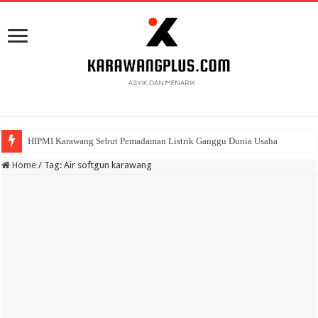
HIPMI Karawang Sebut Pemadaman Listrik Ganggu Dunia Usaha
Home
/
Tag:
Air softgun karawang