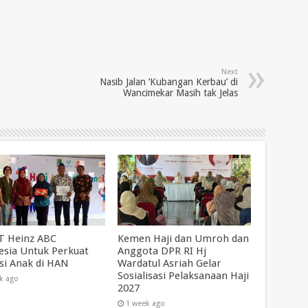
Next
Nasib Jalan ‘Kubangan Kerbau’ di
Wancimekar Masih tak Jelas
T Heinz ABC
Kemen Haji dan Umroh dan
esia Untuk Perkuat
Anggota DPR RI Hj
asi Anak di HAN
Wardatul Asriah Gelar
Sosialisasi Pelaksanaan Haji
k ago
2027
1 week ago