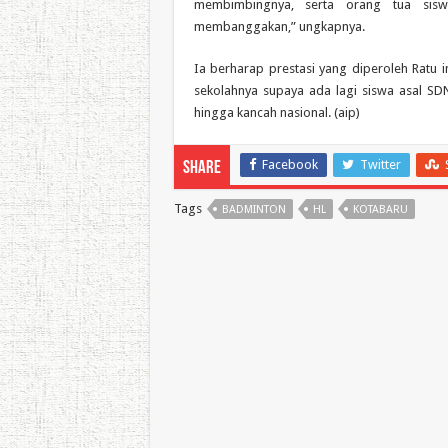
membimbingnya, serta orang tua sisw
membanggakan,” ungkapnya.
Ia berharap prestasi yang diperoleh Ratu 
sekolahnya supaya ada lagi siswa asal 
hingga kancah nasional. (aip)
Facebook
Twitter
Share
Tags
BADMINTON
HL
KOTABARU