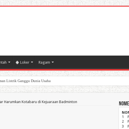
ntah
Loker
Ragam
an Listrik Ganggu Dunia Usaha
poran Keuangan Pemda Karawang
ar Harumkan Kotabaru di Kejuaraan Badminton
Nome
NO
1
2
3