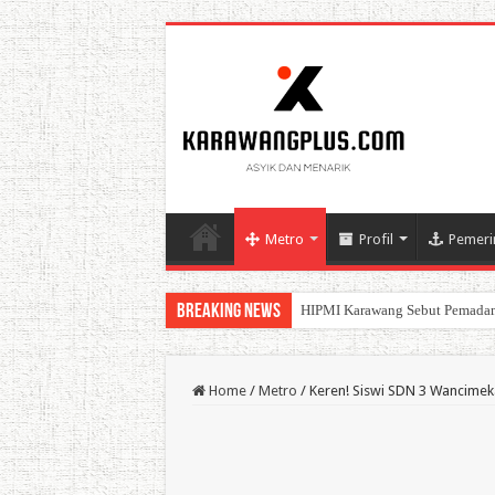
Metro
Profil
Pemeri
Breaking News
HIPMI Karawang Sebut Pemadam
BPK Ganjar WTP ke 11 Pada La
Home
/
Metro
/
Keren! Siswi SDN 3 Wancimek