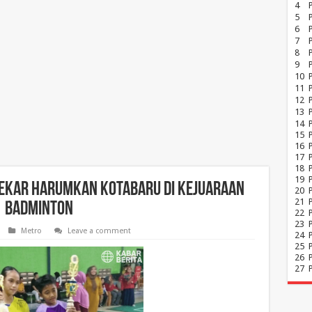
4
5
6
7
8
P
9
10
11
12
13
14
15
16
17
18
19
mekar Harumkan Kotabaru di Kejuaraan
20
21
Badminton
22
23
Metro
Leave a comment
24
25
26
27