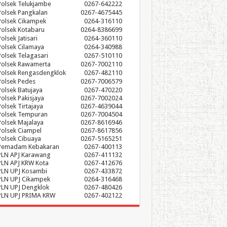
Polsek Telukjambe
0267-642222
Polsek Pangkalan
0267-4675445
Polsek Cikampek
0264-316110
Polsek Kotabaru
0264-8386699
olsek Jatisari
0264-360110
Polsek Cilamaya
0264-340988
Polsek Telagasari
0267-510110
Polsek Rawamerta
0267-7002110
Polsek Rengasdengklok
0267-482110
Polsek Pedes
0267-7006579
Polsek Batujaya
0267-470220
Polsek Pakisjaya
0267-7002024
Polsek Tirtajaya
0267-4639044
Polsek Tempuran
0267-7004504
Polsek Majalaya
0267-8616946
Polsek Ciampel
0267-8617856
Polsek Cibuaya
0267-5165251
Pemadam Kebakaran
0267-400113
PLN APJ Karawang
0267-411132
PLN APJ KRW Kota
0267-412676
PLN UPJ Kosambi
0267-433872
PLN UPJ Cikampek
0264-316468
PLN UPJ Dengklok
0267-480426
PLN UPJ PRIMA KRW
0267-402122