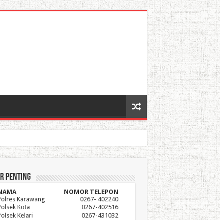
r Penting
NAMA
NOMOR TELEPON
Polres Karawang
0267- 402240
Polsek Kota
0267-402516
Polsek Kelari
0267-431032