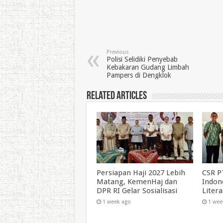
Previous
Polisi Selidiki Penyebab
Kebakaran Gudang Limbah
Pampers di Dengklok
Related Articles
Persiapan Haji 2027 Lebih
CSR P
Matang, KemenHaj dan
Indon
DPR RI Gelar Sosialisasi
Liter
1 week ago
1 wee